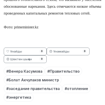
обоснованные нарекания. Здесь отмечаются низкие объемы
проведенных капитальных ремонтов тепловых сетей.
Фото: primeminister.kz
🤍 Ұнайды
😞 Ұнамайды
0
0
😡 Шектен шыққан
0
#Венера Касумова
#Правительство
#Болат Акчулаков министр
#заседание правительства
#отопление
#энергетика