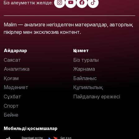
Біз әлеуметтік желіде:
Malim — анализге негізделген материалдар, авторлық
пікірлер мен эксклюзив контент.
Айдарлар
Қызмет
Саясат
Біз туралы
Аналитика
Жарнама
Қоғам
Байланыс
Мәдениет
Құпиялылық
Сұхбат
Пайдалану ережесі
Спорт
Бейне
Мобильді қосымшалар
Download on the
Get it on