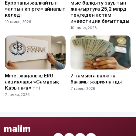
Еуропаны жалғайтын
мыс балқыту зауытын
«алтын көпірге» айналып
жаңғыртуға 25,2 млрд
келеді
теңгеден астам
инвестиция бағыттады
10 тамыз, 2026
10 тамыз, 2026
Міне, жаңалық: ERG
7 тамызға валюта
акциялары «Самұрық-
бағамы жарияланды
Қазынаға» өтті
7 тамыз, 2026
7 тамыз, 2026
malim