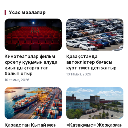
Ұқсас мақалалар
Кинотеатрлар фильм
Қазақстанда
көрсету құқығын алуда
автокөліктер бағасы
қиындықтарға тап
күрт төмендеп жатыр
болып отыр
10 тамыз, 2026
10 тамыз, 2026
Қазақстан Қытай мен
«Қазақмыс» Жезқазған