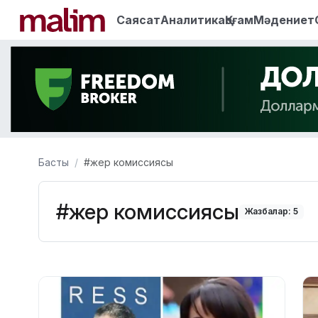
Саясат
Аналитика
Қоғам
Мәдениет
Басты
#жер комиссиясы
#жер комиссиясы
Жазбалар: 5