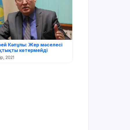
ей Кәпұлы: Жер мәселесі
қтықты көтермейді
ір, 2021