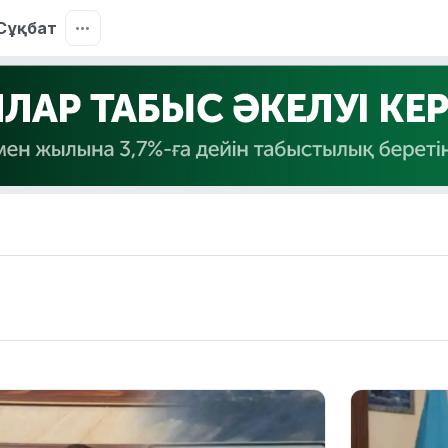
Сұқбат