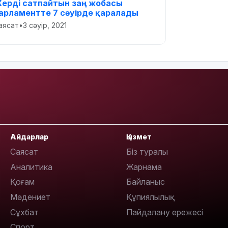
ерді сатпайтын заң жобасы
арламентте 7 сәуірде қаралады
аясат
•
3 сәуір, 2021
Айдарлар
Қызмет
Саясат
Біз туралы
Аналитика
Жарнама
Қоғам
Байланыс
Мәдениет
Құпиялылық
Сұхбат
Пайдалану ережесі
Спорт