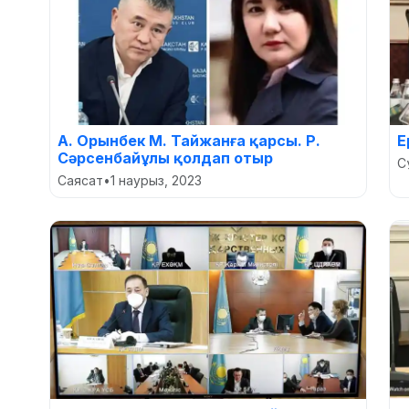
А. Орынбек М. Тайжанға қарсы. Р.
Е
Сәрсенбайұлы қолдап отыр
С
Саясат
•
1 наурыз, 2023