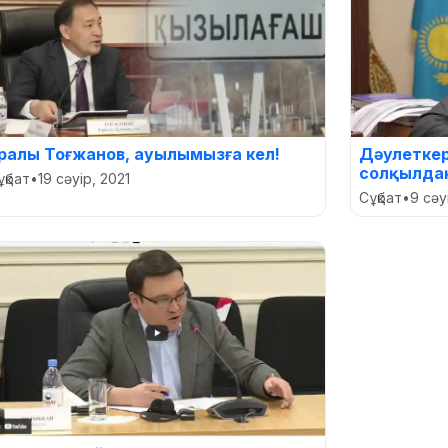
ралы Тоғжанов, ауылымызға кел!
Дәулеткер
солқылда
ұқбат
•
19 сәуір, 2021
Сұқбат
•
9 сәу