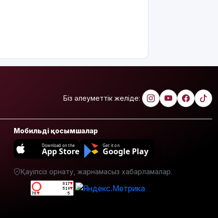
Біз әлеуметтік желіде:
Мобильді қосымшалар
Download on the
Get it on
App Store
Google Play
Қауіпсіз орнату, жарнамасыз хабарламалар.