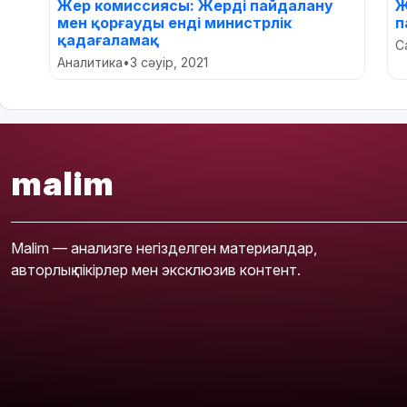
Жер комиссиясы: Жерді пайдалану
Ж
мен қорғауды енді министрлік
п
қадағаламақ
С
Аналитика
•
3 сәуір, 2021
malim
Malim — анализге негізделген материалдар,
авторлық пікірлер мен эксклюзив контент.