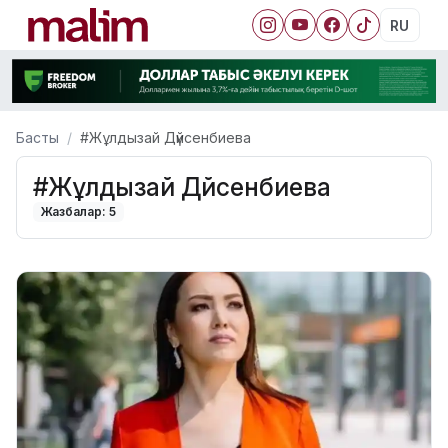
RU
Басты
#Жұлдызай Дүйсенбиева
#Жұлдызай Дүйсенбиева
Жазбалар: 5