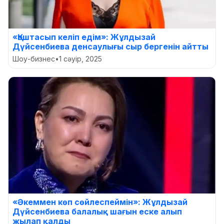
«Қоштасып келіп едім»: Жұлдызай
Дүйсенбиева денсаулығы сыр бергенін айтты
Шоу-бизнес
•
1 сәуір, 2025
«Әкеммен көп сөйлеспеймін»: Жұлдызай
Дүйсенбиева балалық шағын еске алып
жылап қалды