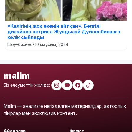
«Көлігінің жоқ екенін айтқан». Белгілі
дизайнер актриса Жұлдызай Дүйсенбиеваға
көлік сыйлады
Шоу-бизнес
•
10 маусым, 2024
malim
Біз әлеуметтік желіде:
Malim — анализге негізделген материалдар, авторлық
пікірлер мен эксклюзив контент.
Айдарлар
Қызмет