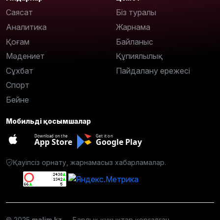
Саясат
Біз туралы
Аналитика
Жарнама
Қоғам
Байланыс
Мәдениет
Құпиялылық
Сұхбат
Пайдалану ережесі
Спорт
Бейне
Мобильді қосымшалар
Download on the
Get it on
App Store
Google Play
Қауіпсіз орнату, жарнамасыз хабарламалар.
© 2025
malim.kz
— Барлық құқықтар қорғалған.