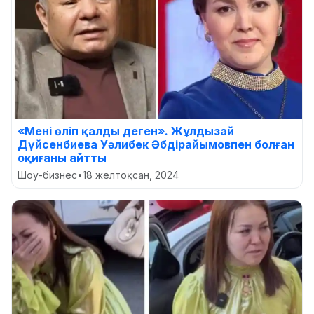
«Мені өліп қалды деген». Жұлдызай
Дүйсенбиева Уәлибек Әбдірайымовпен болған
оқиғаны айтты
Шоу-бизнес
•
18 желтоқсан, 2024