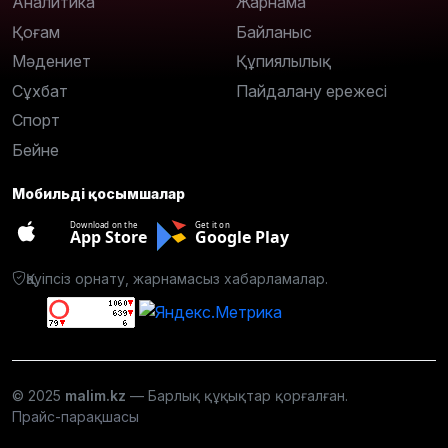
Аналитика
Жарнама
Қоғам
Байланыс
Мәдениет
Құпиялылық
Сұхбат
Пайдалану ережесі
Спорт
Бейне
Мобильді қосымшалар
Download on the
Get it on
App Store
Google Play
Қауіпсіз орнату, жарнамасыз хабарламалар.
© 2025
malim.kz
— Барлық құқықтар қорғалған.
Прайс-парақшасы