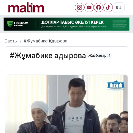
RU
Басты
#Жұмабике Қадырова
#Жұмабике Қадырова
Жазбалар: 1