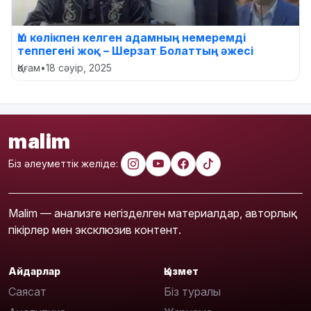
Үш көлікпен келген адамның немеремді
теппегені жоқ – Шерзат Болаттың әжесі
Қоғам
•
18 сәуір, 2025
malim
Біз әлеуметтік желіде:
Malim — анализге негізделген материалдар, авторлық
пікірлер мен эксклюзив контент.
Айдарлар
Қызмет
Саясат
Біз туралы