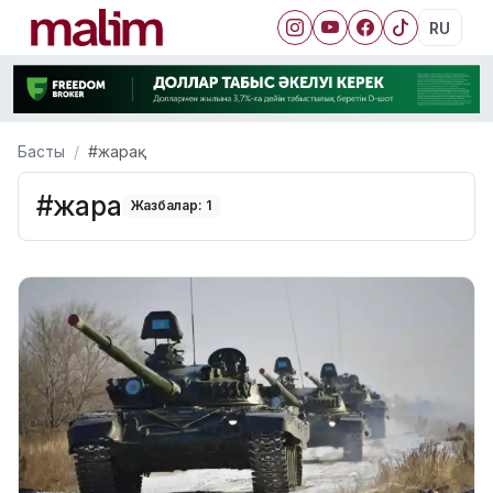
RU
Басты
#жарақ
#жарақ
Жазбалар: 1