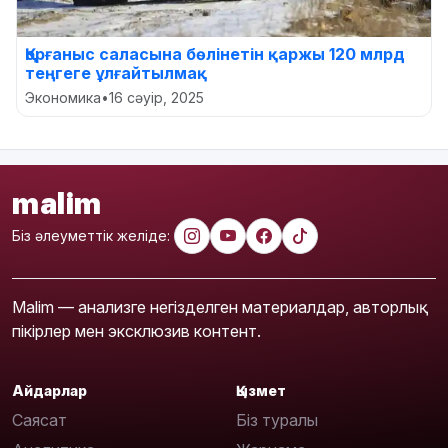
Қорғаныс саласына бөлінетін қаржы 120 млрд
теңгеге ұлғайтылмақ
Экономика
•
16 сәуір, 2025
malim
Біз әлеуметтік желіде:
Malim — анализге негізделген материалдар, авторлық
пікірлер мен эксклюзив контент.
Айдарлар
Қызмет
Саясат
Біз туралы