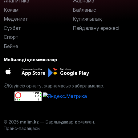
Аналитика
Жарнама
Қоғам
Байланыс
Мәдениет
Құпиялылық
Сұхбат
Пайдалану ережесі
Спорт
Бейне
Мобильді қосымшалар
Download on the
Get it on
App Store
Google Play
Қауіпсіз орнату, жарнамасыз хабарламалар.
© 2025
malim.kz
— Барлық құқықтар қорғалған.
Прайс-парақшасы