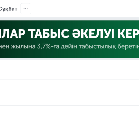
Сұқбат