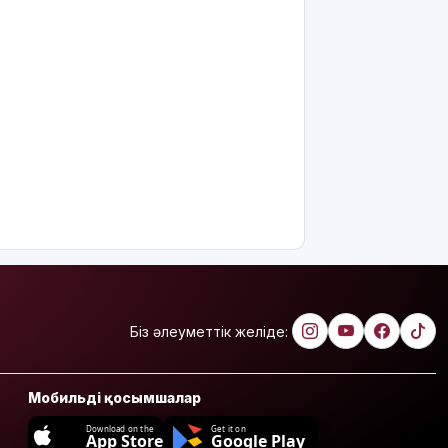
Біз әлеуметтік желіде:
Мобильді қосымшалар
Download on the
Get it on
App Store
Google Play