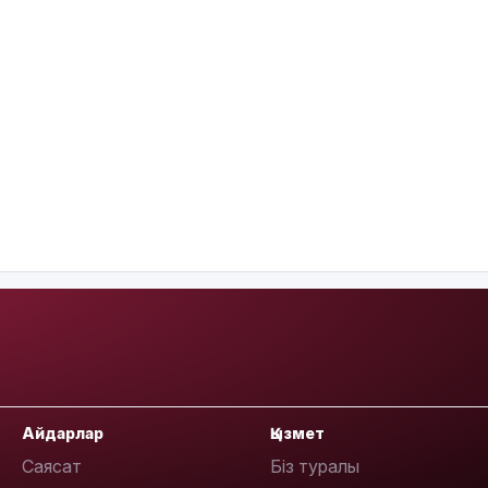
Айдарлар
Қызмет
Саясат
Біз туралы