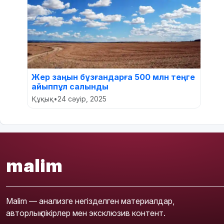
Жер заңын бұзғандарға 500 млн теңге
айыппұл салынды
Құқық
•
24 сәуір, 2025
malim
Malim — анализге негізделген материалдар,
авторлық пікірлер мен эксклюзив контент.