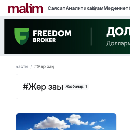
Саясат
Аналитика
Қоғам
Мәдениет
Басты
#Жер заңы
#Жер заңы
Жазбалар: 1