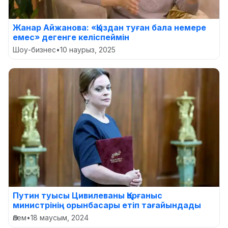
Жанар Айжанова: «Қыздан туған бала немере
емес» дегенге келіспеймін
Шоу-бизнес
•
10 наурыз, 2025
Путин туысы Цивилеваны Қорғаныс
министрінің орынбасары етіп тағайындады
Әлем
•
18 маусым, 2024