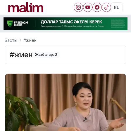
RU
Басты
#жиен
#жиен
Жазбалар: 2