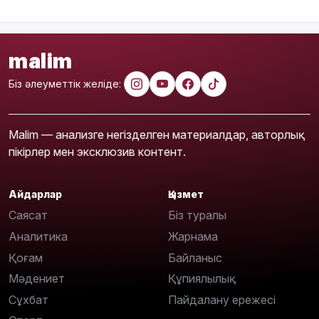
malim
Біз әлеуметтік желіде:
Malim — анализге негізделген материалдар, авторлық
пікірлер мен эксклюзив контент.
Айдарлар
Қызмет
Саясат
Біз туралы
Аналитика
Жарнама
Қоғам
Байланыс
Мәдениет
Құпиялылық
Сұхбат
Пайдалану ережесі