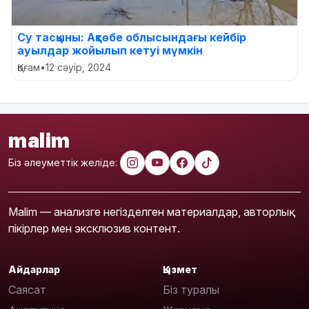
Су тасқыны: Ақтөбе облысындағы кейбір
ауылдар жойылып кетуі мүмкін
Қоғам
•
12 сәуір, 2024
malim
Біз әлеуметтік желіде:
Malim — анализге негізделген материалдар, авторлық
пікірлер мен эксклюзив контент.
Айдарлар
Қызмет
Саясат
Біз туралы