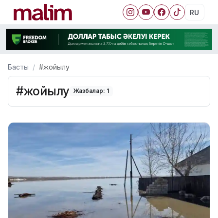
RU
Басты
#жойылу
#жойылу
Жазбалар: 1