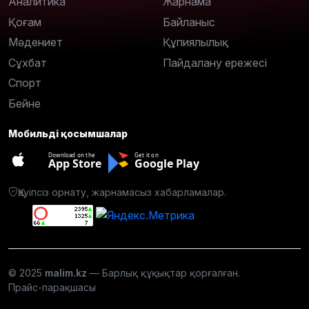
Аналитика
Жарнама
Қоғам
Байланыс
Мәдениет
Құпиялылық
Сұхбат
Пайдалану ережесі
Спорт
Бейне
Мобильді қосымшалар
Download on the
Get it on
App Store
Google Play
Қауіпсіз орнату, жарнамасыз хабарламалар.
© 2025
malim.kz
— Барлық құқықтар қорғалған.
Прайс-парақшасы