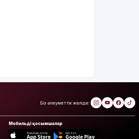
Біз әлеуметтік желіде:
Мобильді қосымшалар
Download on the
Get it on
App Store
Google Play