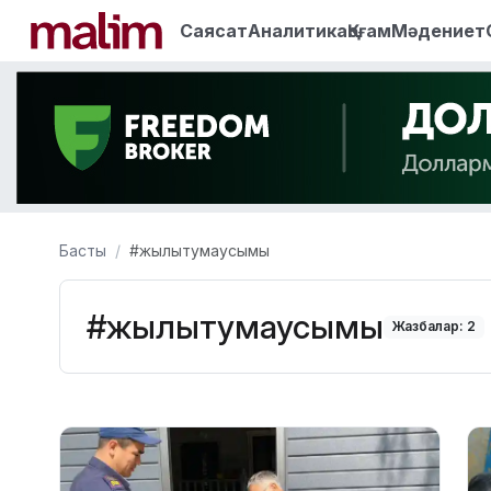
Саясат
Аналитика
Қоғам
Мәдениет
Басты
#жылытумаусымы
#жылытумаусымы
Жазбалар: 2