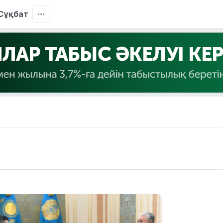
Сұқбат