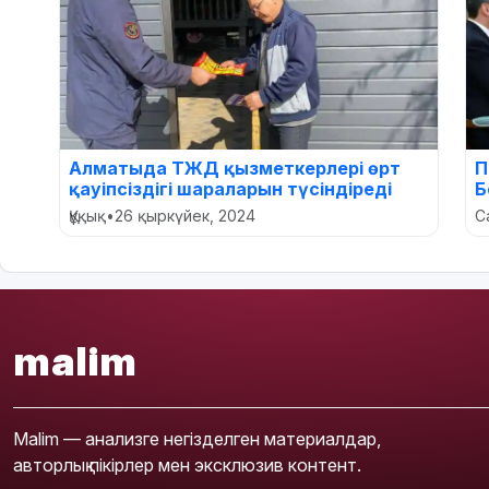
Алматыда ТЖД қызметкерлері өрт
П
қауіпсіздігі шараларын түсіндіреді
Б
Құқық
•
26 қыркүйек, 2024
С
malim
Malim — анализге негізделген материалдар,
авторлық пікірлер мен эксклюзив контент.