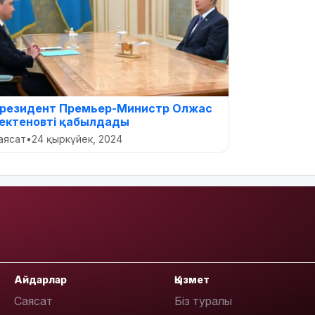
резидент Премьер-Министр Олжас
ектеновті қабылдады
аясат
•
24 қыркүйек, 2024
Айдарлар
Қызмет
Саясат
Біз туралы