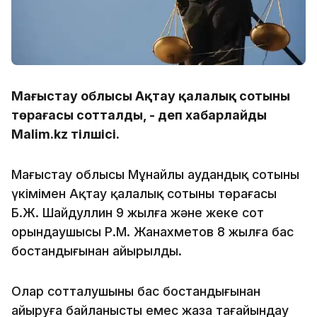
Маңғыстау облысы Ақтау қалалық сотының
төрағасы сотталды, - деп хабарлайды
Malim.kz тілшісі.
Маңғыстау облысы Мұнайлы аудандық сотының
үкімімен Ақтау қалалық сотының төрағасы
Б.Ж. Шайдуллин 9 жылға және жеке сот
орындаушысы Р.М. Жанахметов 8 жылға бас
бостандығынан айырылды.
Олар сотталушыны бас бостандығынан
айыруға байланысты емес жаза тағайындау