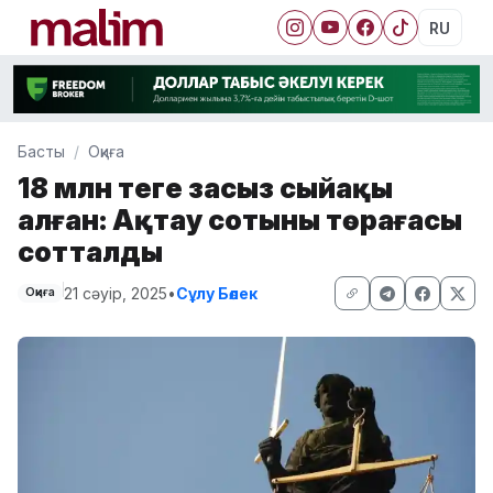
RU
Басты
Оқиға
18 млн теңге заңсыз сыйақы
алған: Ақтау сотының төрағасы
сотталды
21 сәуір, 2025
•
Сұлу Бөлек
Оқиға