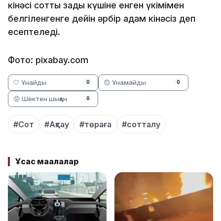
кінәсі соттың заңды күшіне енген үкімімен
белгіленгенге дейін әрбір адам кінәсіз деп
есептеледі.
Фото: pixabay.com
🤍 Ұнайды
😞 Ұнамайды
0
0
😡 Шектен шыққан
0
#Сот
#Ақтау
#төраға
#сотталу
Ұқсас мақалалар