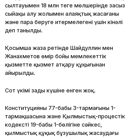
сылтауымен 18 млн теңге мөлшерінде заңсыз
сыйақы алу жолымен алаяқтық жасағаны
және пара беруге итермелегені үшін кінәлі
деп танылды.
Қосымша жаза ретінде Шайдуллин мен
Жанахметов өмір бойы мемлекеттік
қызметте қызмет атқару құқығынан
айырылды.
Сот үкімі заңды күшіне енген жоқ.
Конституцияның 77-бабы 3-тармағының 1-
тармақшасына және Қылмыстық-процестік
кодекстің 19-бабы 1-бөлігіне сәйкес,
қылмыстық құқық бұзушылық жасаудағы