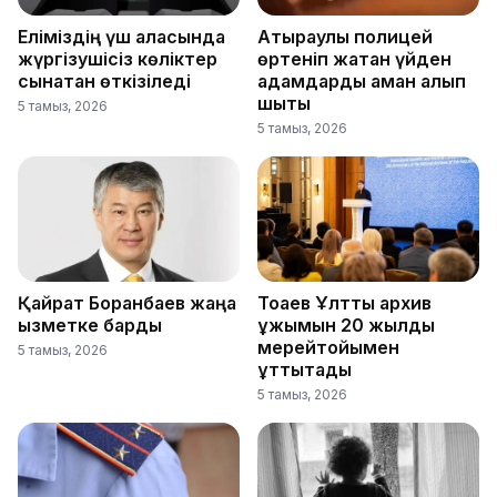
Еліміздің үш қаласында
Атыраулық полицей
жүргізушісіз көліктер
өртеніп жатқан үйден
сынақтан өткізіледі
адамдарды аман алып
шықты
5 тамыз, 2026
5 тамыз, 2026
Қайрат Боранбаев жаңа
Тоқаев Ұлттық архив
қызметке барды
ұжымын 20 жылдық
мерейтойымен
5 тамыз, 2026
құттықтады
5 тамыз, 2026