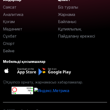
Саясат
Біз туралы
Аналитика
Жарнама
Қоғам
Байланыс
Мәдениет
Құпиялылық
Сұхбат
Пайдалану ережесі
Спорт
Бейне
Мобильді қосымшалар
Download on the
Get it on
App Store
Google Play
Қауіпсіз орнату, жарнамасыз хабарламалар.