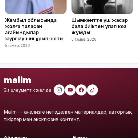
Жамбыл облысында
Шымкентте үш жасар
жолға таласқан
бала биіктен құлап көз
ағайындылар
жұмды
жүргізушіні ұрып-соқты
5 тамыз, 2026
5 тамыз, 2026
malim
Біз әлеуметтік желіде:
Malim — анализге негізделген материалдар, авторлық
пікірлер мен эксклюзив контент.
Айдарлар
Қызмет