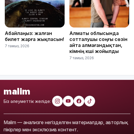
Абайлаңыз: жалған
Алматы облысында
билет жарға жықпасын!
сотталушы соңғы сөзін
айта алмағандықтан,
7 тамыз, 2026
үкімнің күші жойылды
7 тамыз, 2026
malim
Біз әлеуметтік желіде:
Malim — анализге негізделген материалдар, авторлық
пікірлер мен эксклюзив контент.