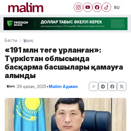
RU
Басты
Құқық
«191 млн теңге ұрланған»:
Түркістан облысында
басқарма басшылары қамауға
алынды
29 қазан, 2025
•
Malim Админ
Құқық