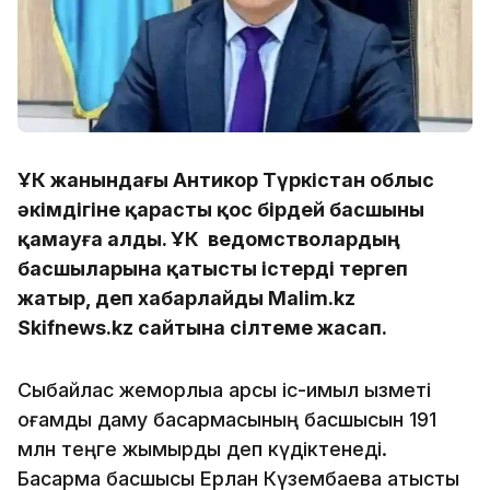
ҰҚК жанындағы Антикор Түркістан облыс
әкімдігіне қарасты қос бірдей басшыны
қамауға алды. ҰҚК ведомстволардың
басшыларына қатысты істерді тергеп
жатыр, деп хабарлайды Malim.kz
Skifnews.kz cайтына сілтеме жасап.
Сыбайлас жемқорлыққа қарсы іс-қимыл қызметі
қоғамдық даму басқармасының басшысын 191
млн теңге жымқырды деп күдіктенеді.
Басқарма басшысы Ерлан Күзембаевқа қатысты