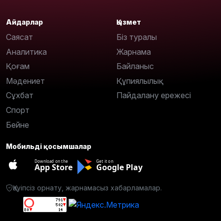
Айдарлар
Қызмет
Саясат
Біз туралы
Аналитика
Жарнама
Қоғам
Байланыс
Мәдениет
Құпиялылық
Сұхбат
Пайдалану ережесі
Спорт
Бейне
Мобильді қосымшалар
Download on the
Get it on
App Store
Google Play
Қауіпсіз орнату, жарнамасыз хабарламалар.