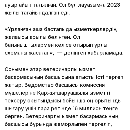
ауыр айып тағылған. Ол бұл лауазымға 2023
жылы тағайындалған еді.
«Ұрланған ақша бастапқыда қызметкерлердің
жалақысы арқылы бөлінген. Ол
бағыныштылармен келісе отырып ұрлық
схеманы жасаған», — делінген хабарламада.
Сонымен қатар ветеринарлық қызмет
басқармасының басшысына қатысты істі тергеп
жатыр. Ведомство басшысы комиссия
мүшелеріне Қаржы-шаруашылық қызметті
тексеру қорытындысы бойынша оң қорытынды
шығару үшін пара ретінде 16 миллион теңге
берген. Ветеринарлық қызмет басқармасының
басшысы бұрында жемқорлықпен тергеліп,