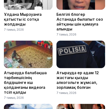
Ұлдана Мырзуанға
Белгілі блогер
қатысты іс сотқа
Астанада былапыт сөз
жолданды
айтқаны үшін қамауға
алынды
7 тамыз, 2026
7 тамыз, 2026
Атырауда балабақша
Атырауда ер адам 12
тәрбиешісінің
жастағы қызды
бүлдіршінге күш
алкогольге жұмсап,
қолданғаны видеоға
зорламақ болған
түсіп қалды
7 тамыз, 2026
7 тамыз, 2026