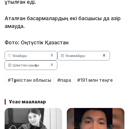
құтылған еді.
Аталған басқармалардың екі басшысы да қазір
қамауда.
Фото: Оңтүстік Қазақстан
🤍 Ұнайды
😞 Ұнамайды
1
0
😡 Шектен шыққан
1
#Түркістан облысы
#пара
#191 млн теңге
Ұқсас мақалалар