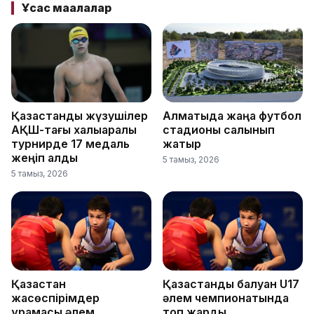
Ұқсас мақалалар
Қазақстандық жүзушілер
Алматыда жаңа футбол
АҚШ-тағы халықаралық
стадионы салынып
турнирде 17 медаль
жатыр
жеңіп алды
5 тамыз, 2026
5 тамыз, 2026
Қазақстан
Қазақстандық балуан U17
жасөспірімдер
әлем чемпионатында
құрамасы әлем
топ жарды