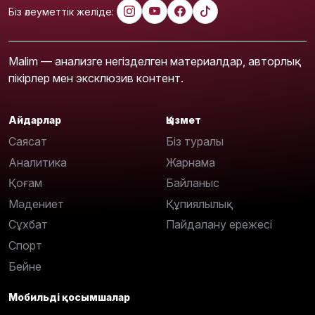
Біз әлеуметтік желіде:
Malim — анализге негізделген материалдар, авторлық
пікірлер мен эксклюзив контент.
Айдарлар
Қызмет
Саясат
Біз туралы
Аналитика
Жарнама
Қоғам
Байланыс
Мәдениет
Құпиялылық
Сұхбат
Пайдалану ережесі
Спорт
Бейне
Мобильді қосымшалар