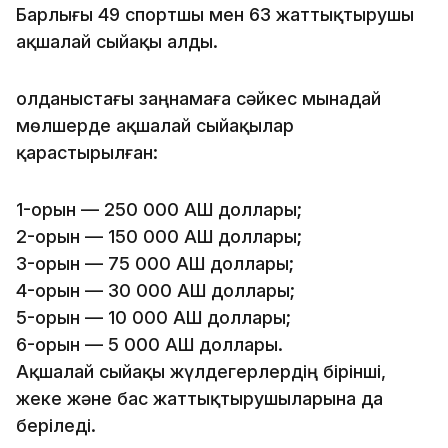
Барлығы 49 спортшы мен 63 жаттықтырушы
ақшалай сыйақы алды.
Қолданыстағы заңнамаға сәйкес мынадай
мөлшерде ақшалай сыйақылар
қарастырылған:
1-орын — 250 000 АҚШ доллары;
2-орын — 150 000 АҚШ доллары;
3-орын — 75 000 АҚШ доллары;
4-орын — 30 000 АҚШ доллары;
5-орын — 10 000 АҚШ доллары;
6-орын — 5 000 АҚШ доллары.
Ақшалай сыйақы жүлдегерлердің бірінші,
жеке және бас жаттықтырушыларына да
беріледі.