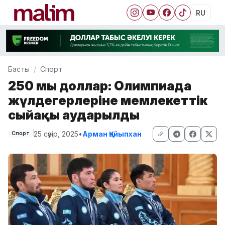
RU
Басты
Спорт
250 мың доллар: Олимпиада
жүлдегерлеріне мемлекеттік
сыйақы аударылды
25 сәуір, 2025
•
Арман Қайыпхан
Спорт