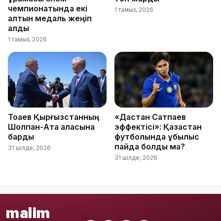
чемпионатында екі
1 тамыз, 2026
алтын медаль жеңіп
алды
1 тамыз, 2026
Тоқаев Қырғызстанның
«Дастан Сатпаев
Шолпан-Ата қаласына
эффектісі»: Қазақстан
барды
футболында құбылыс
пайда болды ма?
31 шілде, 2026
31 шілде, 2026
malim