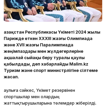
Қазақстан Республикасы Үкіметі 2024 жылы
Парижде өткен XXXIII жазғы Олимпиада
және XVII жазғы Паралимпиада
жеңімпаздары мен жүлдегерлеріне
ақшалай сыйақы беру туралы қаулы
қабылдады, деп хабарлайды Malim.kz
Туризм және спорт министрлігіне сілтеме
жасап.
Қаулыға сәйкес, Үкімет резервінен
спортшылар мен олардың
жаттықтырушыларына төлемдер жіберілді.