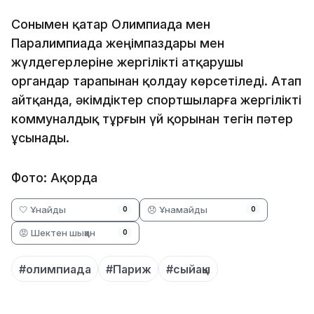
Сонымен қатар Олимпиада мен
Паралимпиада жеңімпаздары мен
жүлдегерлеріне жергілікті атқарушы
органдар тарапынан қолдау көрсетіледі. Атап
айтқанда, әкімдіктер спортшыларға жергілікті
коммуналдық тұрғын үй қорынан тегін пәтер
ұсынады.
Фото: Ақорда
🤍 Ұнайды
😞 Ұнамайды
0
0
😡 Шектен шыққан
0
#олимпиада
#Париж
#сыйақы