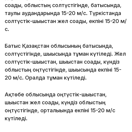
соғады, облыстың солтүстігінде, батысында,
таулы аудандарында 15-20 м/с. Түркістанда
солтүстік-шығыстан жел соғады, екпіні 15-20 м/
с.
Батыс Қазақстан облысының батысында,
солтүстігінде, шығысында тұман күтіледі. Жел
солтүстік-шығыстан, шығыстан соғады, күндіз
облыстың оңтүстігінде, шығысында екпіні 15-
20 м/с. Оралда тұман күтіледі.
Ақтөбе облысында оңтүстік-шығыстан,
шығыстан жел соғады, күндіз облыстың
оңтүстігінде, орталығында екпіні 15-20 м/с
күтіледі.