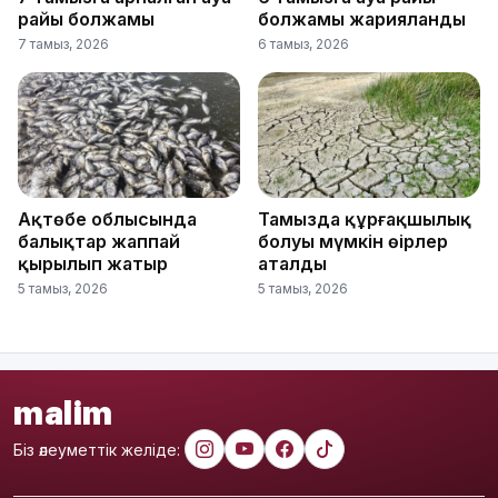
райы болжамы
болжамы жарияланды
7 тамыз, 2026
6 тамыз, 2026
Ақтөбе облысында
Тамызда құрғақшылық
балықтар жаппай
болуы мүмкін өңірлер
қырылып жатыр
аталды
5 тамыз, 2026
5 тамыз, 2026
malim
Біз әлеуметтік желіде: