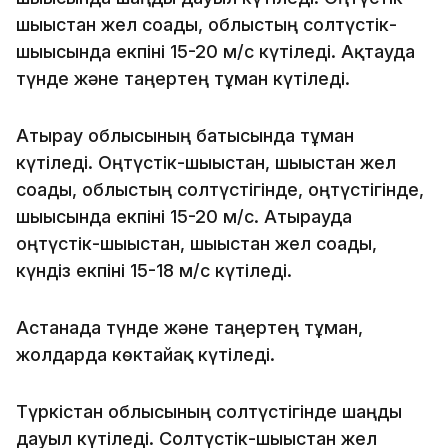
шығыстан жел соғады, облыстың солтүстік-
шығысында екпіні 15-20 м/с күтіледі. Ақтауда
түнде және таңертең тұман күтіледі.
Атырау облысының батысында тұман
күтіледі. Оңтүстік-шығыстан, шығыстан жел
соғады, облыстың солтүстігінде, оңтүстігінде,
шығысында екпіні 15-20 м/с. Атырауда
оңтүстік-шығыстан, шығыстан жел соғады,
күндіз екпіні 15-18 м/с күтіледі.
Астанада түнде және таңертең тұман,
жолдарда көктайғақ күтіледі.
Түркістан облысының солтүстігінде шаңды
дауыл күтіледі. Солтүстік-шығыстан жел