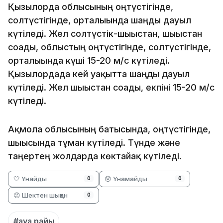
Қызылорда облысының оңтүстігінде,
солтүстігінде, орталығында шаңды дауыл
күтіледі. Жел солтүстік-шығыстан, шығыстан
соғады, облыстың оңтүстігінде, солтүстігінде,
орталығында күші 15-20 м/с күтіледі.
Қызылордада кей уақытта шаңды дауыл
күтіледі. Жел шығыстан соғады, екпіні 15-20 м/с
күтіледі.
Ақмола облысының батысында, оңтүстігінде,
шығысында тұман күтіледі. Түнде және
таңертең жолдарда көктайғақ күтіледі.
🤍 Ұнайды
😞 Ұнамайды
0
0
😡 Шектен шыққан
0
#ауа райы