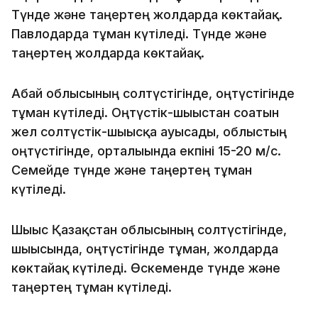
Түнде және таңертең жолдарда көктайғақ.
Павлодарда тұман күтіледі. Түнде және
таңертең жолдарда көктайғақ.
Абай облысының солтүстігінде, оңтүстігінде
тұман күтіледі. Оңтүстік-шығыстан соғатын
жел солтүстік-шығысқа ауысады, облыстың
оңтүстігінде, орталығында екпіні 15-20 м/с.
Семейде түнде және таңертең тұман
күтіледі.
Шығыс Қазақстан облысының солтүстігінде,
шығысында, оңтүстігінде тұман, жолдарда
көктайғақ күтіледі. Өскеменде түнде және
таңертең тұман күтіледі.