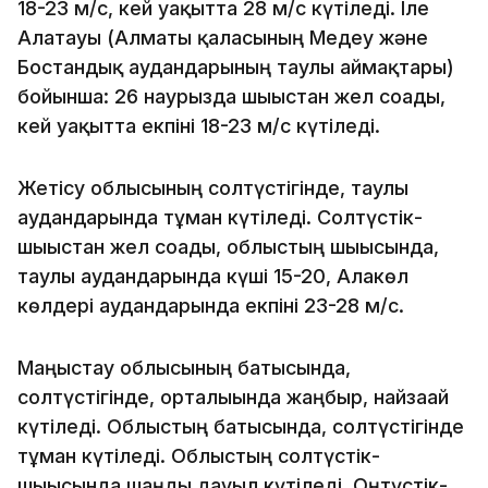
18-23 м/с, кей уақытта 28 м/с күтіледі. Іле
Алатауы (Алматы қаласының Медеу және
Бостандық аудандарының таулы аймақтары)
бойынша: 26 наурызда шығыстан жел соғады,
кей уақытта екпіні 18-23 м/с күтіледі.
Жетісу облысының солтүстігінде, таулы
аудандарында тұман күтіледі. Солтүстік-
шығыстан жел соғады, облыстың шығысында,
таулы аудандарында күші 15-20, Алакөл
көлдері аудандарында екпіні 23-28 м/с.
Маңғыстау облысының батысында,
солтүстігінде, орталығында жаңбыр, найзағай
күтіледі. Облыстың батысында, солтүстігінде
тұман күтіледі. Облыстың солтүстік-
шығысында шаңды дауыл күтіледі. Оңтүстік-