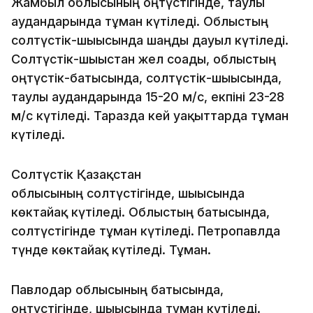
Жамбыл облысының оңтүстігінде, таулы
аудандарында тұман күтіледі. Облыстың
солтүстік-шығысында шаңды дауыл күтіледі.
Солтүстік-шығыстан жел соғады, облыстың
оңтүстік-батысында, солтүстік-шығысында,
таулы аудандарында 15-20 м/с, екпіні 23-28
м/с күтіледі. Таразда кей уақыттарда тұман
күтіледі.
Солтүстік Қазақстан
облысының солтүстігінде, шығысында
көктайғақ күтіледі. Облыстың батысында,
солтүстігінде тұман күтіледі. Петропавлда
түнде көктайғақ күтіледі. Тұман.
Павлодар облысының батысында,
оңтүстігінде, шығысында тұман күтіледі.