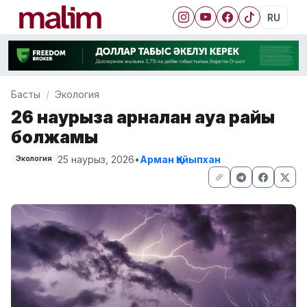
RU
Басты
Экология
26 наурызға арналған ауа райы
болжамы
25 наурыз, 2026
•
Арман Қайыпхан
Экология