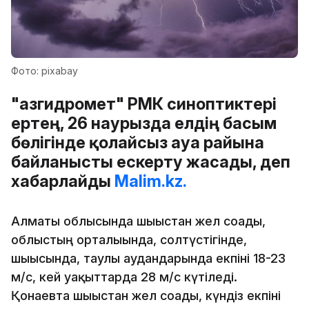
Фото: pixabay
"Қазгидромет" РМК синоптиктері
ертең, 26 наурызда елдің басым
бөлігінде қолайсыз ауа райына
байланысты ескерту жасады, деп
хабарлайды
Malim.kz.
Алматы облысында шығыстан жел соғады,
облыстың орталығында, солтүстігінде,
шығысында, таулы аудандарында екпіні 18-23
м/с, кей уақыттарда 28 м/с күтіледі.
Қонаевта шығыстан жел соғады, күндіз екпіні