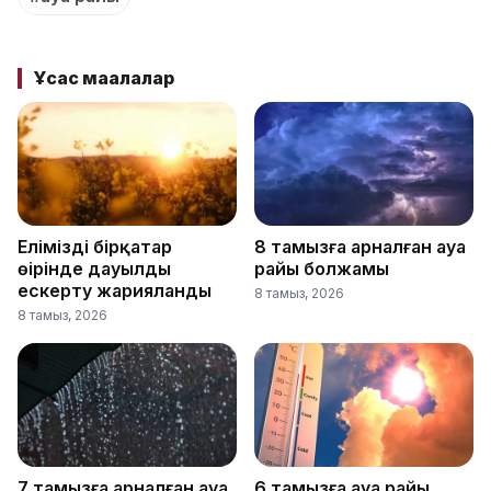
Ұқсас мақалалар
Еліміздің бірқатар
8 тамызға арналған ауа
өңірінде дауылды
райы болжамы
ескерту жарияланды
8 тамыз, 2026
8 тамыз, 2026
7 тамызға арналған ауа
6 тамызға ауа райы