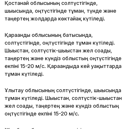
Қостанай облысының солтүстігінде,
шығысында, оңтүстігінде тұман, түнде және
таңертең жолдарда көктайғақ күтіледі.
Қарағанды облысының батысында,
солтүстігінде, оңтүстігінде тұман күтіледі.
Шығыстан, солтүстік-шығыстан жел соғады,
таңертең және күндіз облыстың оңтүстігінде
екпіні 15-20 м/с. Қарағандыда кей уақыттарда
тұман күтіледі.
Ұлытау облысының солтүстігінде, шығысында
тұман күтіледі. Шығыстан, солтүстік-шығыстан
жел соғады, таңертең және күндіз облыстың
оңтүстігінде екпіні 15-20 м/с.