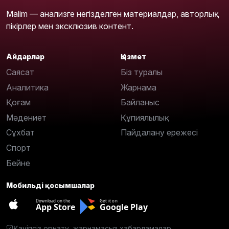
Malim — анализге негізделген материалдар, авторлық
пікірлер мен эксклюзив контент.
Айдарлар
Қызмет
Саясат
Біз туралы
Аналитика
Жарнама
Қоғам
Байланыс
Мәдениет
Құпиялылық
Сұхбат
Пайдалану ережесі
Спорт
Бейне
Мобильді қосымшалар
Download on the
Get it on
App Store
Google Play
Қауіпсіз орнату, жарнамасыз хабарламалар.