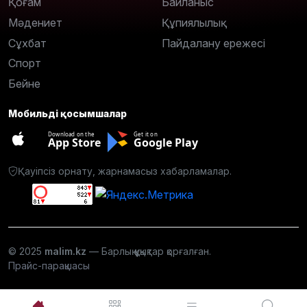
Қоғам
Байланыс
Мәдениет
Құпиялылық
Сұхбат
Пайдалану ережесі
Спорт
Бейне
Мобильді қосымшалар
Download on the
Get it on
App Store
Google Play
Қауіпсіз орнату, жарнамасыз хабарламалар.
© 2025
malim.kz
— Барлық құқықтар қорғалған.
Прайс-парақшасы