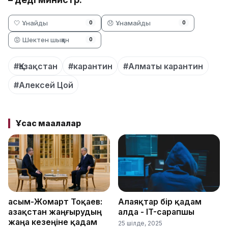
🤍 Ұнайды
😞 Ұнамайды
0
0
😡 Шектен шыққан
0
#Қазақстан
#карантин
#Алматы карантин
#Алексей Цой
Ұқсас мақалалар
Қасым-Жомарт Тоқаев:
Алаяқтар бір қадам
Қазақстан жаңғырудың
алда - IT-сарапшы
жаңа кезеңіне қадам
25 шілде, 2025