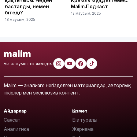
қақтығысы. Неден
Кремль мүдделі емес.
басталды, немен
Malim.Подкаст
бітеді?
12 маусым, 2025
18 маусым, 2025
malim
Біз әлеуметтік желіде:
Malim — анализге негізделген материалдар, авторлық
пікірлер мен эксклюзив контент.
Айдарлар
Қызмет
Саясат
Біз туралы
Аналитика
Жарнама