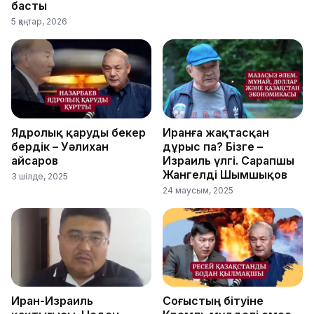
басты
5 қаңтар, 2026
Ядролық қаруды бекер
Иранға жақтасқан
бердік – Уәлихан
дұрыс па? Бізге –
Қайсаров
Израиль үлгі. Сарапшы
Жангелді Шымшықов
3 шілде, 2025
24 маусым, 2025
Иран-Израиль
Соғыстың бітуіне