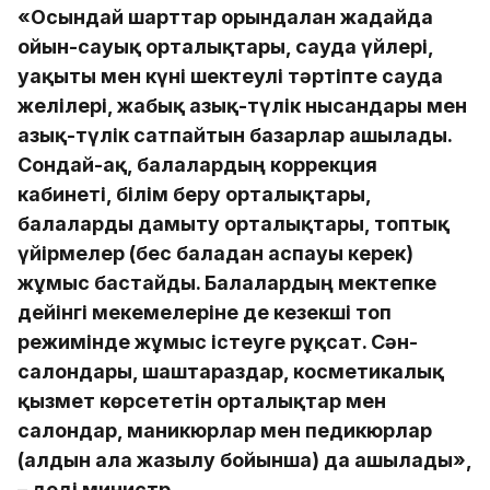
«Осындай шарттар орындалған жағдайда
ойын-сауық орталықтары, сауда үйлері,
уақыты мен күні шектеулі тәртіпте сауда
желілері, жабық азық-түлік нысандары мен
азық-түлік сатпайтын базарлар ашылады.
Сондай-ақ, балалардың коррекция
кабинеті, білім беру орталықтары,
балаларды дамыту орталықтары, топтық
үйірмелер (бес баладан аспауы керек)
жұмыс бастайды. Балалардың мектепке
дейінгі мекемелеріне де кезекші топ
режимінде жұмыс істеуге рұқсат. Сән-
салондары, шаштараздар, косметикалық
қызмет көрсететін орталықтар мен
салондар, маникюрлар мен педикюрлар
(алдын ала жазылу бойынша) да ашылады»,
– деді министр.