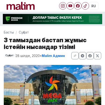
RU
Басты
Сұқбат
3 тамыздан бастап жұмыс
істейін нысандар тізімі
28 шілде, 2020
•
Malim Админ
Сұқбат