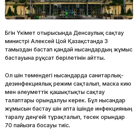
Бүгін Үкімет отырысында Денсаулық сақтау
министрі Алексей Цой Қазақстанда 3
тамыздан бастап қандай нысандардың жұмыс
бастауына рұқсат берілетінін айтты.
Ол үшін төмендегі нысандарда санитарлық-
дезинфекциялық режим сақталып, маска кию
мен әлеуметтік қашықтықты сақтау
талаптары орындалуы керек. Бұл нысандар
жұмысын бастау үшін апта ішінде инфекцияның
таралу деңгейі тұрақталып, төсек орындар
70 пайызға босауы тиіс.