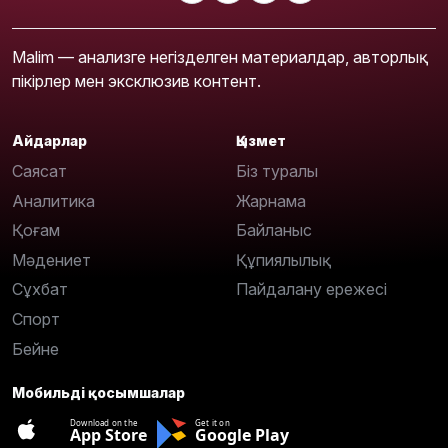
Malim — анализге негізделген материалдар, авторлық
пікірлер мен эксклюзив контент.
Айдарлар
Қызмет
Саясат
Біз туралы
Аналитика
Жарнама
Қоғам
Байланыс
Мәдениет
Құпиялылық
Сұхбат
Пайдалану ережесі
Спорт
Бейне
Мобильді қосымшалар
Download on the
Get it on
App Store
Google Play