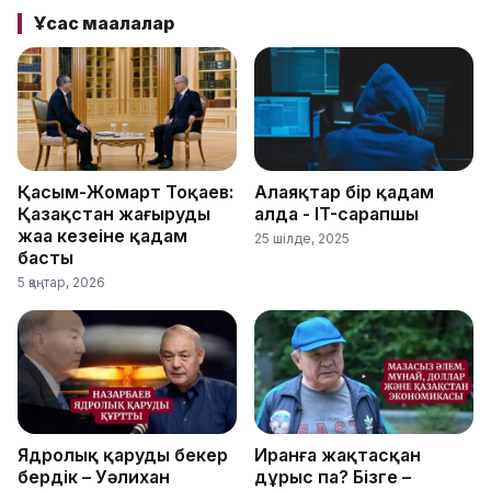
Ұқсас мақалалар
Қасым-Жомарт Тоқаев:
Алаяқтар бір қадам
Қазақстан жаңғырудың
алда - IT-сарапшы
жаңа кезеңіне қадам
25 шілде, 2025
басты
5 қаңтар, 2026
Ядролық қаруды бекер
Иранға жақтасқан
бердік – Уәлихан
дұрыс па? Бізге –