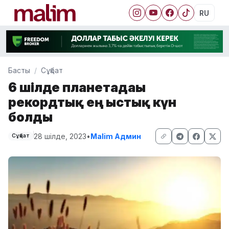
RU
Басты
Сұқбат
6 шілде планетадағы
рекордтық ең ыстық күн
болды
28 шілде, 2023
•
Malim Админ
Сұқбат