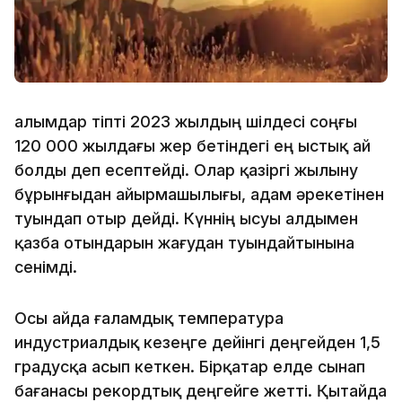
Ғалымдар тіпті 2023 жылдың шілдесі соңғы
120 000 жылдағы жер бетіндегі ең ыстық ай
болды деп есептейді. Олар қазіргі жылыну
бұрынғыдан айырмашылығы, адам әрекетінен
туындап отыр дейді. Күннің ысуы алдымен
қазба отындарын жағудан туындайтынына
сенімді.
Осы айда ғаламдық температура
индустриалдық кезеңге дейінгі деңгейден 1,5
градусқа асып кеткен. Бірқатар елде сынап
бағанасы рекордтық деңгейге жетті. Қытайда