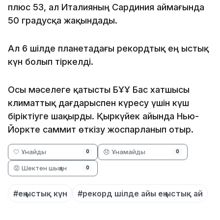
плюс 53, ал Италияның Сардиния аймағында
50 градусқа жақындады.
Ал 6 шілде планетадағы рекордтық ең ыстық
күн болып тіркелді.
Осы мәселеге қатысты БҰҰ Бас хатшысы
климаттық дағдарыспен күресу үшін күш
біріктіуге шақырды. Қыркүйек айында Нью-
Йоркте саммит өткізу жоспарланып отыр.
🤍 Ұнайды
😞 Ұнамайды
0
0
😡 Шектен шыққан
0
#ең ыстық күн
#рекорд шілде айы ең ыстық ай