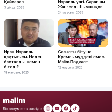
Қайсаров
Израиль үлгі. Сарапшы
Жангелді Шымшықов
3 шілде, 2025
24 маусым, 2025
Иран-Израиль
Соғыстың бітуіне
қақтығысы. Неден
Кремль мүдделі емес.
басталды, немен
Malim.Подкаст
бітеді?
12 маусым, 2025
18 маусым, 2025
malim
Біз әлеуметтік желіде: