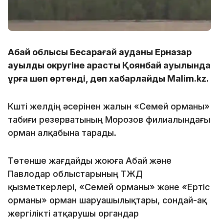
Абай облысы Бесқарағай ауданы Ерназар
ауылдық округіне қарасты Қоянбай ауылында
құрғақ шөп өртенді, деп хабарлайды Malim.kz.
Күшті желдің әсерінен жалын «Семей орманы»
табиғи резерватының Морозов филиалындағы
орман алқабына тарады.
Төтенше жағдайды жоюға Абай және
Павлодар облыстарының ТЖД
қызметкерлері, «Семей орманы» және «Ертіс
орманы» орман шаруашылықтары, сондай-ақ
жергілікті атқарушы органдар