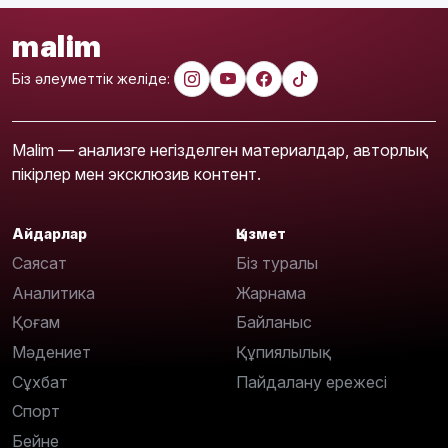
malim
Біз әлеуметтік желіде:
Malim — анализге негізделген материалдар, авторлық
пікірлер мен эксклюзив контент.
Айдарлар
Қызмет
Саясат
Біз туралы
Аналитика
Жарнама
Қоғам
Байланыс
Мәдениет
Құпиялылық
Сұхбат
Пайдалану ережесі
Спорт
Бейне