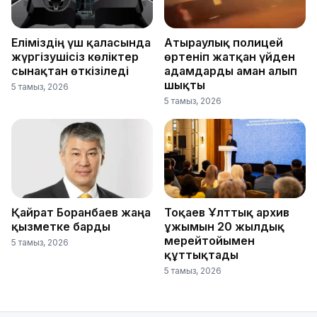
Еліміздің үш қаласында
Атыраулық полицей
жүргізушісіз көліктер
өртеніп жатқан үйден
сынақтан өткізіледі
адамдарды аман алып
шықты
5 тамыз, 2026
5 тамыз, 2026
Қайрат Боранбаев жаңа
Тоқаев Ұлттық архив
қызметке барды
ұжымын 20 жылдық
мерейтойымен
5 тамыз, 2026
құттықтады
5 тамыз, 2026