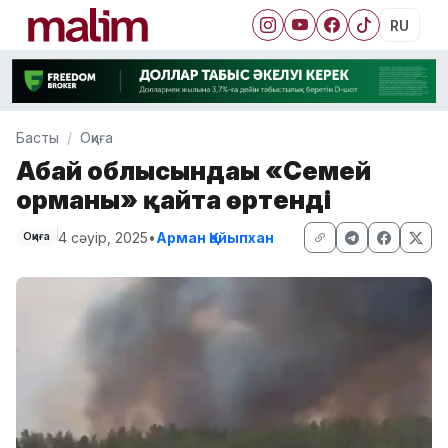
RU
Басты
Оқиға
Абай облысындағы «Семей
орманы» қайта өртенді
4 сәуір, 2025
•
Арман Қайыпхан
Оқиға