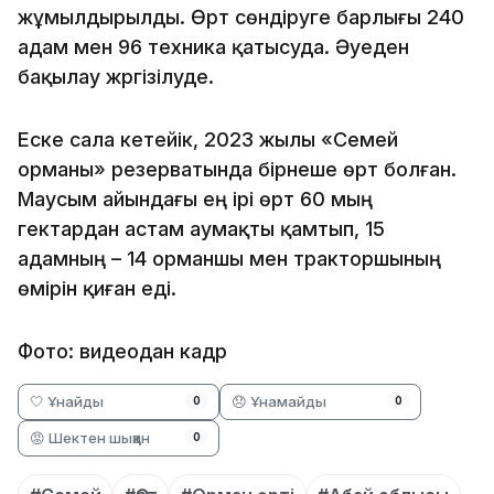
жұмылдырылды. Өрт сөндіруге барлығы 240
адам мен 96 техника қатысуда. Әуеден
бақылау жүргізілуде.
Еске сала кетейік, 2023 жылы «Семей
орманы» резерватында бірнеше өрт болған.
Маусым айындағы ең ірі өрт 60 мың
гектардан астам аумақты қамтып, 15
адамның – 14 орманшы мен тракторшының
өмірін қиған еді.
Фото: видеодан кадр
🤍 Ұнайды
😞 Ұнамайды
0
0
😡 Шектен шыққан
0