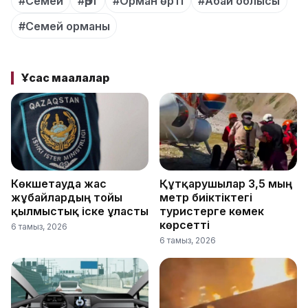
#Семей
#Өрт
#Орман өрті
#Абай облысы
#Семей орманы
Ұқсас мақалалар
Көкшетауда жас
Құтқарушылар 3,5 мың
жұбайлардың тойы
метр биіктіктегі
қылмыстық іске ұласты
туристерге көмек
көрсетті
6 тамыз, 2026
6 тамыз, 2026