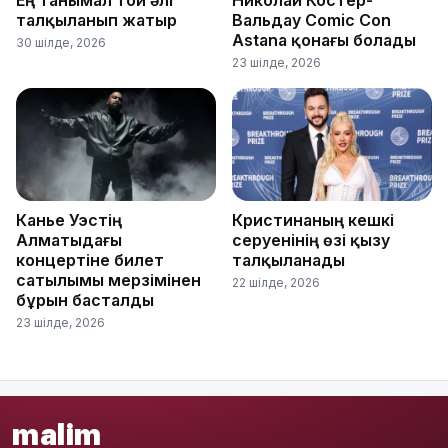
Ең танымал той әлі
Николай Костер-
талқыланып жатыр
Вальдау Comic Con
Astana қонағы болады
30 шілде, 2026
23 шілде, 2026
Канье Уэстің
Кристинаның кешкі
Алматыдағы
серуенінің өзі қызу
концертіне билет
талқыланады
сатылымы мерзімінен
22 шілде, 2026
бұрын басталды
23 шілде, 2026
malim