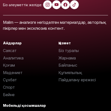
Біз әлеуметтік желіде:
Malim — анализге негізделген материалдар, авторлық
пікірлер мен эксклюзив контент.
Айдарлар
Қызмет
Саясат
Біз туралы
Аналитика
Жарнама
Қоғам
Байланыс
Мәдениет
Құпиялылық
Сұхбат
Пайдалану ережесі
Спорт
Бейне
Мобильді қосымшалар