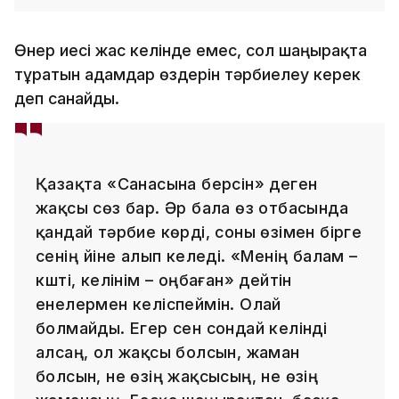
Өнер иесі жас келінде емес, сол шаңырақта
тұратын адамдар өздерін тәрбиелеу керек
деп санайды.
Қазақта «Санасына берсін» деген
жақсы сөз бар. Әр бала өз отбасында
қандай тәрбие көрді, соны өзімен бірге
сенің үйіне алып келеді. «Менің балам –
күшті, келінім – оңбаған» дейтін
енелермен келіспеймін. Олай
болмайды. Егер сен сондай келінді
алсаң, ол жақсы болсын, жаман
болсын, не өзің жақсысың, не өзің