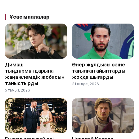
Ұқсас мақалалар
Димаш
Өнер жұлдызы өзіне
тыңдармандарына
тағылған айыптарды
жаңа әлемдік жобасын
жоққа шығарды
таныстырды
31 шілде, 2026
5 тамыз, 2026