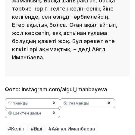
жамансың. Басқа шаңырақтан, басқа
тәрбие көріп келген келін сенің үйіңе
келгенде, сен өзіңді тәрбиелейсің.
Егер ақылың болса. Оған ақыл айтып,
жол көрсетіп, аяқ астынан ғұлама
болудың қажеті жоқ. Бұл әрекет өте
күлкілі әрі ақымақтық, – деді Айгүл
Иманбаева.
Фото: instagram.com/aigul_imanbayeva
🤍 Ұнайды
😞 Ұнамайды
0
0
😡 Шектен шыққан
0
#Келін
#Әнші
#Айгүл Иманбаева