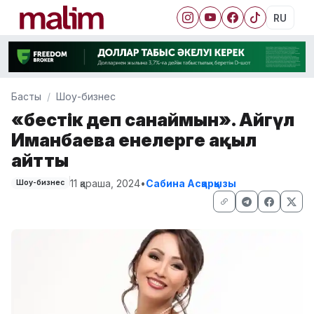
RU
Басты
Шоу-бизнес
«Әбестік деп санаймын». Айгүл
Иманбаева енелерге ақыл
айтты
11 қараша, 2024
•
Сабина Асқарқызы
Шоу-бизнес