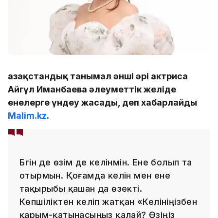
Қазақстандық танымал әнші әрі актриса
Айгүл Иманбаева әлеуметтік желіде
енелерге үндеу жасады, деп хабарлайды
Malim.kz
.
Бүгін де өзім де келінмін. Ене болып та
отырмын. Қоғамда келін мен ене
тақырыбы қашан да өзекті.
Көпшіліктен келіп жатқан «Келініңізбен
қарым-қатынасыңыз қалай? Өзіңіз