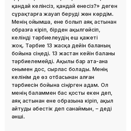
қандай келінсіз, қандай енесіз?» деген
сұрақтарға жауап беруді жөн көрдім.
Менің ойымша, ене болып аяқ астынан
образға кіріп, бірден ақылгөйсіп,
келінді тәрбиелеудің еш қажеті
жоқ. Тәрбие 13 жасқа дейін баланың
бойына сіңеді. 13 жастан кейін баланы
тәрбиелемейді. Ақылы бар ата-ана
онымен дос, сырлас болады. Менің
келінім де өз отбасынан алған
тәрбиесін бойына сіңірген адам. Ол
менің баламмен бас қосты екен деп,
аяқ астынан ене образына кіріп, ақыл
айтуды әбестік деп санаймын, – деді
әнші.