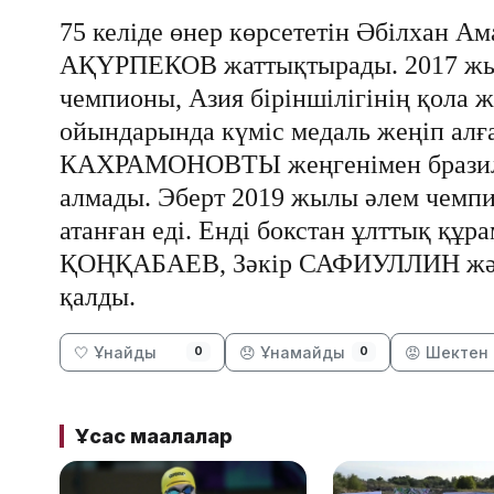
75 келіде өнер көрсететін Әбілхан А
АҚҮРПЕКОВ жаттықтырады. 2017 жыл
чемпионы, Азия біріншілігінің қола 
ойындарында күміс медаль жеңіп алға
КАХРАМОНОВТЫ жеңгенімен бразил
алмады. Эберт 2019 жылы әлем чемп
атанған еді. Енді бокстан ұлттық құ
ҚОҢҚАБАЕВ, Зәкір САФИУЛЛИН жә
қалды.
🤍 Ұнайды
😞 Ұнамайды
😡 Шектен 
0
0
Ұқсас мақалалар