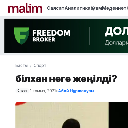
Саясат
Аналитика
Қоғам
Мәдениет
Басты
Спорт
Әбілхан неге жеңілді?
1 тамыз, 2021
•
Абай Нұржанұлы
Спорт