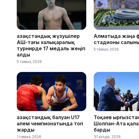
Қазақстандық жүзушілер
Алматыда жаңа 
АҚШ-тағы халықаралық
стадионы салын
турнирде 17 медаль жеңіп
5 тамыз, 2026
алды
5 тамыз, 2026
Қазақстандық балуан U17
Тоқаев Қырғызст
әлем чемпионатында топ
Шолпан-Ата қал
жарды
барды
1 тамыз, 2026
31 шілде, 2026