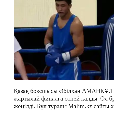
Қазақ боксшысы Әбілхан АМАНҚҰЛ 
жартылай финалға өтпей қалды. Ол
жеңілді. Бұл туралы Мalim.kz сайты 