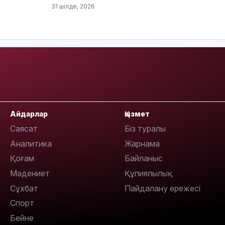
31 шілде, 2026
17:33
Айдарлар
Қызмет
17:17
Саясат
Біз туралы
Аналитика
Жарнама
Қоғам
Байланыс
Мәдениет
Құпиялылық
Сұхбат
Пайдалану ережесі
Спорт
Бейне
16:37