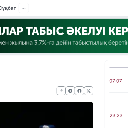
Сұқбат
07:07
23:23