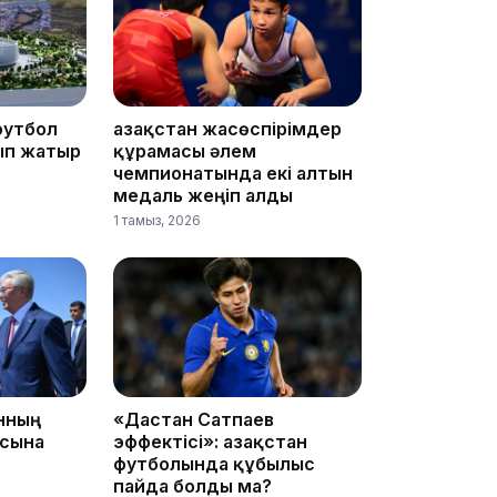
19:09
футбол
Қазақстан жасөспірімдер
ып жатыр
құрамасы әлем
чемпионатында екі алтын
медаль жеңіп алды
1 тамыз, 2026
18:50
анның
«Дастан Сатпаев
асына
эффектісі»: Қазақстан
футболында құбылыс
пайда болды ма?