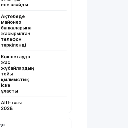
есе азайды
Ақтөбеде
майонез
банкаларына
жасырылған
телефон
тәркіленді
Көкшетауда
жас
жұбайлардың
тойы
қылмыстық
іске
ұласты
АҚШ-тағы
2028
жылғы
сайлау:
лды
Трамп