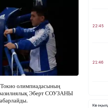
22:45
21:46
Токио олимпиадасының
 бразилиялық Эберт СОУЗАНЫ
хабарлайды.
Көп оқы
19:46