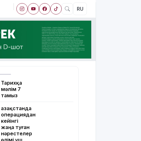
RU
Тарихқа
мәлім 7
тамыз
Қазақстанда
операциядан
кейінгі
жаңа туған
нәрестелер
өлімі үш