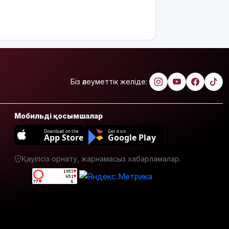
жұмысқа
қабылдаудан
бас
тартудың
себебі
жазбаша
түсіндіріледі
Біз әлеуметтік желіде:
Бектенов:
ЕАЭО
аясында
жасанды
Мобильді қосымшалар
интеллект
Download on the
Get it on
пен
App Store
Google Play
кедергісіз
саудаға
Қауіпсіз орнату, жарнамасыз хабарламалар.
басымдық
беріледі
Қосшылық
тұрғын
«емшіге» 9
млн