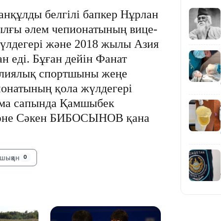
манқұлды белгілі бапкер Нұрлан
ғы әлем чепионатының вице-
жүлдегері және 2018 жылы Азия
н еді. Бұған дейін Фанат
иялық спортшыны жеңе
ионатының қола жүлдегері
19:36
рама сапында Қамшыбек
не Сәкен БИБОСЫНОВ қана
шыққан
0
19:10