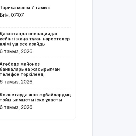
Вэнске
Тарихқа мәлім 7 тамыз
басымдық
Бүгін, 07:07
бере
бастады
Қазақстанда операциядан
Онлайн-
кейінгі жаңа туған нәрестелер
казиноны
өлімі үш есе азайды
жарнамалаған
6 тамыз, 2026
Қайсар
Хамза 7
Ақтөбеде майонез
жылға
банкаларына жасырылған
сотталуы
телефон тәркіленді
мүмкін
6 тамыз, 2026
Қызылорда
Көкшетауда жас жұбайлардың
облысында
тойы қылмыстық іске ұласты
жылына 6
6 тамыз, 2026
мың тонна
өнім
өндіретін
құс
фабрикасы