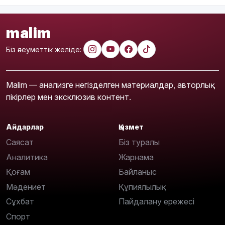
malim
Біз әлеуметтік желіде:
Malim — анализге негізделген материалдар, авторлық
пікірлер мен эксклюзив контент.
Айдарлар
Қызмет
Саясат
Біз туралы
Аналитика
Жарнама
Қоғам
Байланыс
Мәдениет
Құпиялылық
Сұхбат
Пайдалану ережесі
Спорт