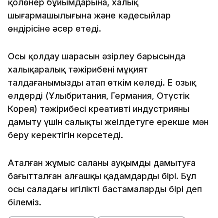
қолөнер бұйымдарына, халық
шығармашылығына және кәдесыйлар
өндірісіне әсер етеді.
Осы қолдау шарасын әзірлеу барысында
халықаралық тәжірибені мұқият
талдағанымызды атап өткім келеді. Ең озық
елдердің (Ұлыбритания, Германия, Оңтүстік
Корея) тәжірибесі креативті индустрияны
дамыту үшін салықты жеңілдетуге ерекше мән
беру керектігін көрсетеді.
Аталған жұмыс саланы ауқымды дамытуға
бағытталған алғашқы қадамдардың бірі. Бұл
осы саладағы игілікті бастамалардың бірі деп
білеміз.