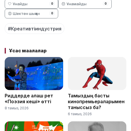
🤍 Ұнайды
😞 Ұнамайды
0
0
😡 Шектен шыққан
0
#Креативтіиндустрия
Ұқсас мақалалар
Риддерде алғаш рет
Тамыздың басты
«Поэзия кеші» өтті
кинопремьераларымен
таныссыз ба?
8 тамыз, 2026
6 тамыз, 2026