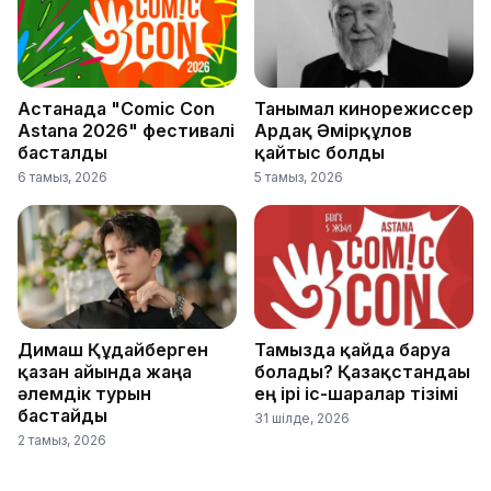
Астанада "Comic Con
Танымал кинорежиссер
Astana 2026" фестивалі
Ардақ Әмірқұлов
басталды
қайтыс болды
6 тамыз, 2026
5 тамыз, 2026
Димаш Құдайберген
Тамызда қайда баруға
қазан айында жаңа
болады? Қазақстандағы
әлемдік турын
ең ірі іс-шаралар тізімі
бастайды
31 шілде, 2026
2 тамыз, 2026