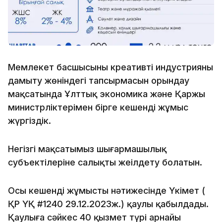
Мемлекет басшысының креативті индустрияны
дамыту жөніндегі тапсырмасын орындау
мақсатында Ұлттық экономика және Қаржы
министрліктерімен бірге кешенді жұмыс
жүргіздік.
Негізгі мақсатымыз шығармашылық
субъектілеріне салықты жеңілдету болатын.
Осы кешенді жұмыстың нәтижесінде Үкімет (
ҚР ҮҚ #1240 29.12.2023ж.) қаулы қабылдады.
Қаулыға сәйкес 40 қызмет түрі арнайы