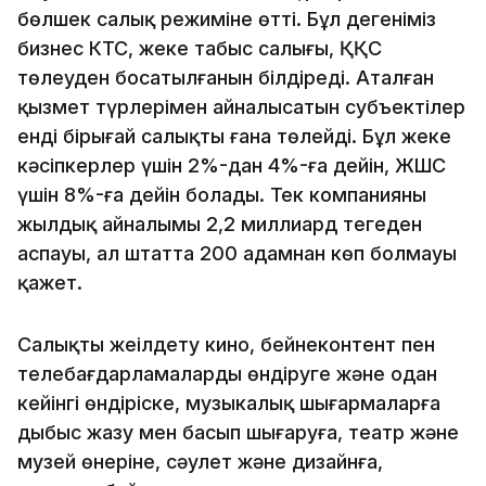
бөлшек салық режиміне өтті. Бұл дегеніміз
бизнес КТС, жеке табыс салығы, ҚҚС
төлеуден босатылғанын білдіреді. Аталған
қызмет түрлерімен айналысатын субъектілер
енді бірыңғай салықты ғана төлейді. Бұл жеке
кәсіпкерлер үшін 2%-дан 4%-ға дейін, ЖШС
үшін 8%-ға дейін болады. Тек компанияның
жылдық айналымы 2,2 миллиард теңгеден
аспауы, ал штатта 200 адамнан көп болмауы
қажет.
Салықты жеңілдету кино, бейнеконтент пен
телебағдарламаларды өндіруге және одан
кейінгі өндіріске, музыкалық шығармаларға
дыбыс жазу мен басып шығаруға, театр және
музей өнеріне, сәулет және дизайнға,