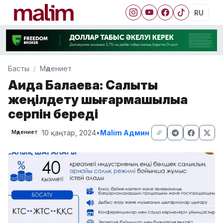
RU
Басты
Мәдениет
Аида Балаева: Салықты
жеңілдету шығармашылыққа
серпін береді
10 қаңтар, 2024
•
Malim Админ
Мәдениет