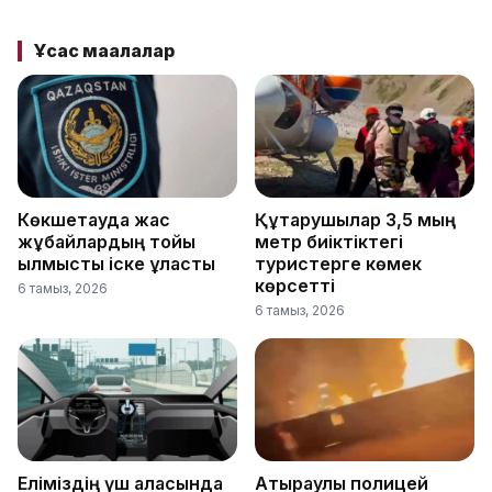
Ұқсас мақалалар
Көкшетауда жас
Құтқарушылар 3,5 мың
жұбайлардың тойы
метр биіктіктегі
қылмыстық іске ұласты
туристерге көмек
көрсетті
6 тамыз, 2026
6 тамыз, 2026
Еліміздің үш қаласында
Атыраулық полицей