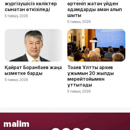
жүргізушісіз көліктер
өртеніп жатқан үйден
сынақтан өткізіледі
адамдарды аман алып
шықты
5 тамыз, 2026
5 тамыз, 2026
Қайрат Боранбаев жаңа
Тоқаев Ұлттық архив
қызметке барды
ұжымын 20 жылдық
мерейтойымен
5 тамыз, 2026
құттықтады
5 тамыз, 2026
malim