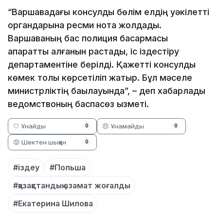
“Варшавадағы консулдық бөлім елдің уәкілетті
органдарына ресми нота жолдады.
Варшаваның бас полиция басқармасы
ақпаратты алғанын растады, іс іздестіру
департаментіне берілді. Қажетті консулдық
көмек толық көрсетіліп жатыр. Бұл мәселе
министрліктің бақылауында”, – деп хабарлады
ведомствоның баспасөз қызметі.
🤍 Ұнайды
😞 Ұнамайды
0
0
😡 Шектен шыққан
0
#іздеу
#Польша
#қазақстандық азамат жоғалды
#Екатерина Шилова