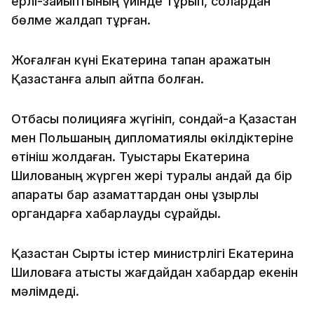
ерлі-зайыптының үйінде тұрып, солардан
бөлме жалдап тұрған.
Жоғалған күні Екатерина тапқан қаражатын
Қазақстанға алып қайтпақ болған.
Отбасы полицияға жүгініп, сондай-ақ Қазақстан
мен Польшаның дипломатиялық өкілдіктеріне
өтініш жолдаған. Туыстары Екатерина
Шилованың жүрген жері туралы қандай да бір
ақпараты бар азаматтардан оны құзырлы
органдарға хабарлауды сұрайды.
Қазақстан Сыртқы істер министрлігі Екатерина
Шиловаға қатысты жағдайдан хабардар екенін
мәлімдеді.