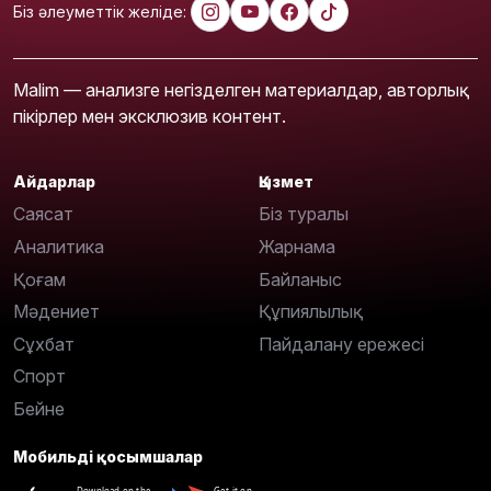
Біз әлеуметтік желіде:
Malim — анализге негізделген материалдар, авторлық
пікірлер мен эксклюзив контент.
Айдарлар
Қызмет
Саясат
Біз туралы
Аналитика
Жарнама
Қоғам
Байланыс
Мәдениет
Құпиялылық
Сұхбат
Пайдалану ережесі
Спорт
Бейне
Мобильді қосымшалар
Download on the
Get it on