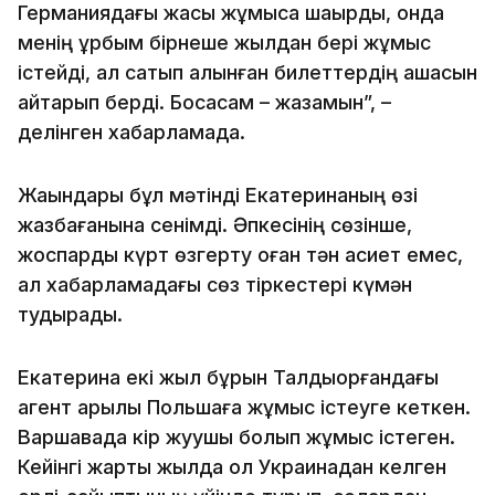
Германиядағы жақсы жұмысқа шақырды, онда
менің құрбым бірнеше жылдан бері жұмыс
істейді, ал сатып алынған билеттердің ақшасын
қайтарып берді. Босасам – жазамын”, –
делінген хабарламада.
Жақындары бұл мәтінді Екатеринаның өзі
жазбағанына сенімді. Әпкесінің сөзінше,
жоспарды күрт өзгерту оған тән қасиет емес,
ал хабарламадағы сөз тіркестері күмән
тудырады.
Екатерина екі жыл бұрын Талдықорғандағы
агент арқылы Польшаға жұмыс істеуге кеткен.
Варшавада кір жуушы болып жұмыс істеген.
Кейінгі жарты жылда ол Украинадан келген