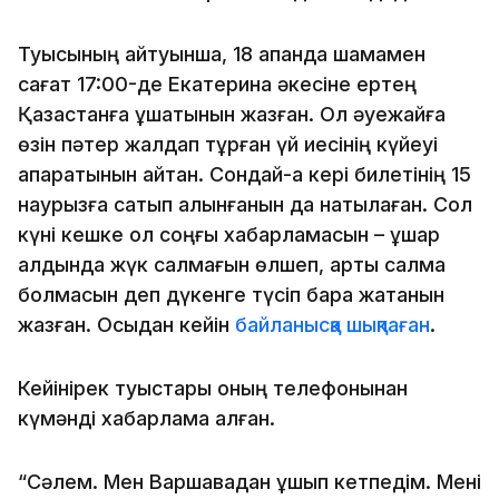
Туысының айтуынша, 18 ақпанда шамамен
сағат 17:00-де Екатерина әкесіне ертең
Қазақстанға ұшатынын жазған. Ол әуежайға
өзін пәтер жалдап тұрған үй иесінің күйеуі
апаратынын айтқан. Сондай-ақ кері билетінің 15
наурызға сатып алынғанын да нақтылаған. Сол
күні кешке ол соңғы хабарламасын – ұшар
алдында жүк салмағын өлшеп, артық салмақ
болмасын деп дүкенге түсіп бара жатқанын
жазған. Осыдан кейін
байланысқа шықпаған
.
Кейінірек туыстары оның телефонынан
күмәнді хабарлама алған.
“Сәлем. Мен Варшавадан ұшып кетпедім. Мені