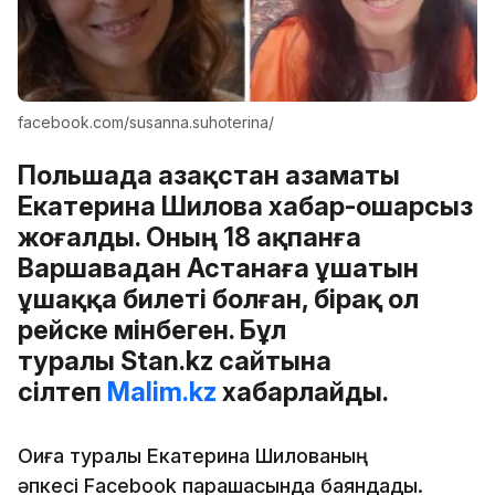
facebook.com/susanna.suhoterina/
Польшада Қазақстан азаматы
Екатерина Шилова хабар-ошарсыз
жоғалды. Оның 18 ақпанға
Варшавадан Астанаға ұшатын
ұшаққа билеті болған, бірақ ол
рейске мінбеген. Бұл
туралы Stan.kz сайтына
сілтеп
Malim.kz
хабарлайды.
Оқиға туралы Екатерина Шилованың
әпкесі Facebook парақшасында баяндады.