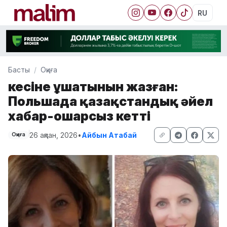
RU
Басты
Оқиға
Әкесіне ұшатынын жазған:
Польшада қазақстандық әйел
хабар-ошарсыз кетті
26 ақпан, 2026
•
Айбын Атабай
Оқиға