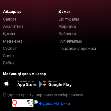
Айдарлар
Қызмет
Саясат
Біз туралы
Аналитика
Жарнама
Қоғам
Байланыс
Мәдениет
Құпиялылық
Сұхбат
Пайдалану ережесі
Спорт
Бейне
Мобильді қосымшалар
Download on the
Get it on
App Store
Google Play
Қауіпсіз орнату, жарнамасыз хабарламалар.