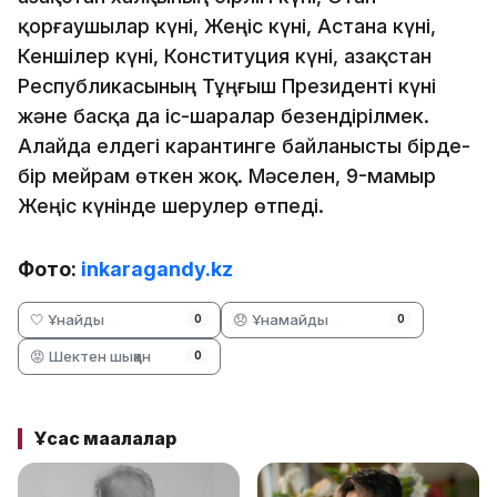
қорғаушылар күні, Жеңіс күні, Астана күні,
Кеншілер күні, Конституция күні, Қазақстан
Республикасының Тұңғыш Президенті күні
және басқа да іс-шаралар безендірілмек.
Алайда елдегі карантинге байланысты бірде-
бір мейрам өткен жоқ. Мәселен, 9-мамыр
Жеңіс күнінде шерулер өтпеді.
Фото:
inkaragandy.kz
🤍 Ұнайды
😞 Ұнамайды
0
0
😡 Шектен шыққан
0
Ұқсас мақалалар