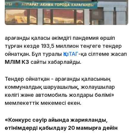
Қарағанды қаласы әкімдігі пандемия өршіп
тұрған кезде 193,5 миллион теңгеге тендер
ойнатқан. Бұл туралы
ҚазТАГ
-қа сілтеме жасап
МӘЛІМ КЗ
сайты хабарлайды.
Тендер ойнатқан - Қарағанды қаласының
коммуналдық шаруашылық, жолаушылар
көлігі және автомобиль жолдары бөлімі»
мемлекеттік мекемесі екен.
«Конкурс сәуір айында жарияланды,
өтінімдерді қабылдау 20 мамырға дейін