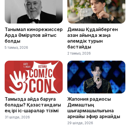
Танымал кинорежиссер
Димаш Құдайберген
Ардақ Әмірқұлов қайтыс
қазан айында жаңа
болды
әлемдік турын
бастайды
5 тамыз, 2026
2 тамыз, 2026
Тамызда қайда баруға
Жапония радиосы
болады? Қазақстандағы
Димаштың
ең ірі іс-шаралар тізімі
шығармашылығына
арнайы эфир арнайды
31 шілде, 2026
29 шілде, 2026