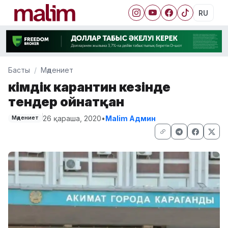
RU
Басты
Мәдениет
Әкімдік карантин кезінде
тендер ойнатқан
26 қараша, 2020
•
Malim Админ
Мәдениет