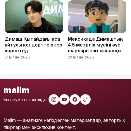
Димаш Қытайдағы аса
Мексикада Димаштың
айтулы концертте өнер
4,5 метрлік мүсіні әуе
көрсетеді
шарларынан жасалды
21 шілде, 2026
20 шілде, 2026
malim
Біз әлеуметтік желіде:
Malim — анализге негізделген материалдар, авторлық
пікірлер мен эксклюзив контент.