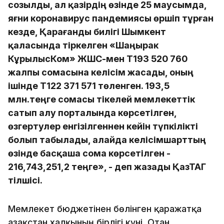
созылды, ал қазірдің өзінде 25 маусымда,
яғни коронавирус пандемиясы өршіп тұрған
кезде, Қарағанды билігі Шымкент
қаласында тіркелген «Шаңырак
КұрылысКом» ЖШС-мен T193 520 760
жалпы сомасына келісім жасады, оның
ішінде T122 371 571 төленген. 193,5
млн.теңге сомасы тікелей мемлекеттік
сатып алу порталында көрсетілген,
өзгертулер енгізілгеннен кейін түпкілікті
болып табылады, алайда келісімшарттың
өзінде басқаша сома көрсетілген -
216,743,251,2 теңге», - деп жазады ҚазТАГ
тілшісі.
Мемлекет бюджетінен бөлінген қаражатқа
Қазақстан халқының бірлігі күні, Отан