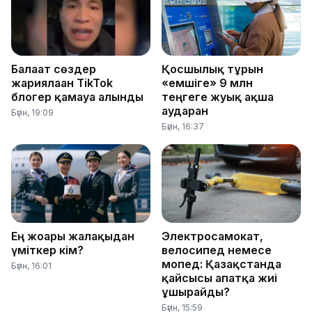
Балағат сөздер
Қосшылық тұрғын
жариялаған TikTok
«емшіге» 9 млн
блогер қамауға алынды
теңгеге жуық ақша
аударған
Бүгін, 19:09
Бүгін, 16:37
Ең жоғары жалақыдан
Электросамокат,
үміткер кім?
велосипед немесе
мопед: Қазақстанда
Бүгін, 16:01
қайсысы апатқа жиі
ұшырайды?
Бүгін, 15:59