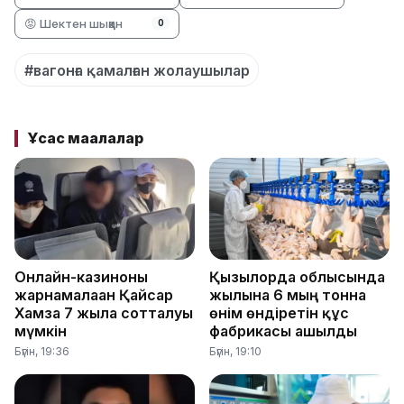
😡 Шектен шыққан
0
#вагонға қамалған жолаушылар
Ұқсас мақалалар
Онлайн-казиноны
Қызылорда облысында
жарнамалаған Қайсар
жылына 6 мың тонна
Хамза 7 жылға сотталуы
өнім өндіретін құс
мүмкін
фабрикасы ашылды
Бүгін, 19:36
Бүгін, 19:10