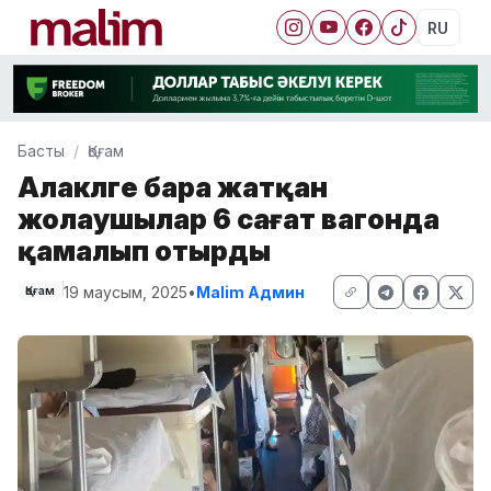
RU
Басты
Қоғам
Алакөлге бара жатқан
жолаушылар 6 сағат вагонда
қамалып отырды
19 маусым, 2025
•
Malim Админ
Қоғам