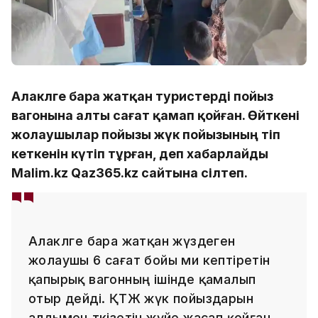
Алакөлге бара жатқан туристерді пойыз
вагонына алты сағат қамап қойған. Өйткені
жолаушылар пойызы жүк пойызының өтіп
кеткенін күтіп тұрған, деп хабарлайды
Malim.kz Qaz365.kz сайтына сілтеп.
Алакөлге бара жатқан жүздеген
жолаушы 6 сағат бойы ми кептіретін
қапырық вагонның ішінде қамалып
отыр дейді. ҚТЖ жүк пойыздарын
алдымен өткізетін жүйе жасап қойған