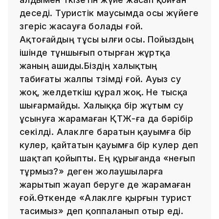
деседі. Туристік маусымда осы жүйеге
өзгеріс жасауға болады ғой.
Ақтоғайдың тұсы ылғи осы. Пойыздың
ішінде тұншығып отырған жұртқа
жаның ашиды.Біздің халықтың
табиғаты жалпы төзімді ғой. Ауыз су
жоқ, желдеткіш құрал жоқ. Не тысқа
шығармайды. Халыққа бір жұтым су
ұсынуға жарамаған ҚТЖ-ға да бәрібір
секілді. Алакөлге баратын қауымға бір
кулер, қайтатын қауымға бір кулер деп
шақтап қойыпты. Ең құрығанда «неғып
тұрмыз?» деген жолаушыларға
жарытып жауап беруге де жарамаған
ғой.Өткенде «Алакөлге қырғын турист
тасимыз» деп қоппаланып отыр еді.