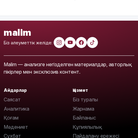
malim
Біз әлеуметтік желіде:
Malim — анализге негізделген материалдар, авторлық
пікірлер мен эксклюзив контент.
Айдарлар
Қызмет
Саясат
Біз туралы
Аналитика
Жарнама
Қоғам
Байланыс
Мәдениет
Құпиялылық
Сұхбат
Пайдалану ережесі