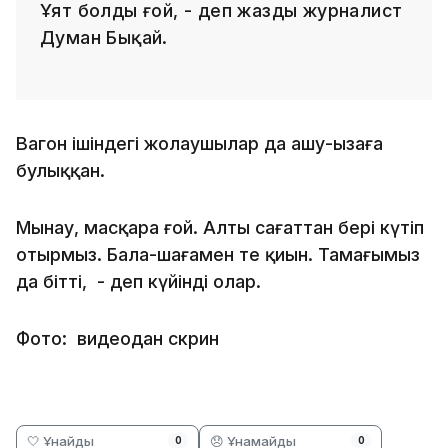
Ұят болды ғой, - деп жазды журналист
Думан Бықай.
Вагон ішіндегі жолаушылар да ашу-ызаға
булыққан.
Мынау, масқара ғой. Алты сағаттан бері күтіп
отырмыз. Бала-шағамен өте қиын. Тамағымыз
да бітті, - деп күйінді олар.
Фото: видеодан скрин
🤍 Ұнайды
😞 Ұнамайды
0
0