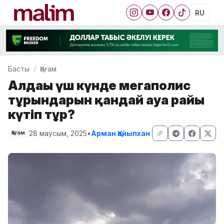
RU
Басты
Қоғам
Алдағы үш күнде мегаполис
тұрғындарын қандай ауа райы
күтіп тұр?
28 маусым, 2025
•
Арман Қайыпхан
Қоғам