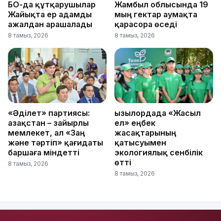
БҚО-да құтқарушылар
Жамбыл облысында 19
Жайықта ер адамды
мың гектар аумақта
ажалдан арашалады
қарасора өседі
8 тамыз, 2026
8 тамыз, 2026
«Әділет» партиясы:
Қызылордада «Жасыл
Қазақстан – зайырлы
ел» еңбек
мемлекет, ал «Заң
жасақтарының
және тәртіп» қағидаты
қатысуымен
баршаға міндетті
экологиялық сенбілік
өтті
8 тамыз, 2026
8 тамыз, 2026