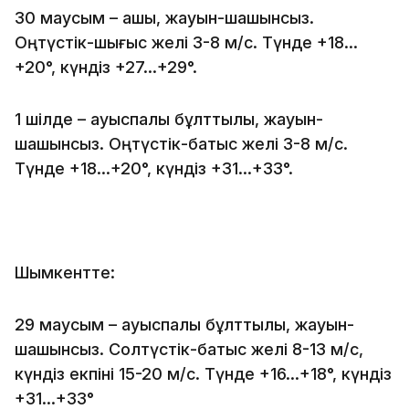
30 маусым – ашық, жауын-шашынсыз.
Оңтүстік-шығыс желі 3-8 м/с. Түнде +18…
+20°, күндіз +27…+29°.
1 шілде – ауыспалы бұлттылық, жауын-
шашынсыз. Оңтүстік-батыс желі 3-8 м/с.
Түнде +18…+20°, күндіз +31…+33°.
Шымкентте:
29 маусым – ауыспалы бұлттылық, жауын-
шашынсыз. Солтүстік-батыс желі 8-13 м/с,
күндіз екпіні 15-20 м/с. Түнде +16…+18°, күндіз
+31…+33°