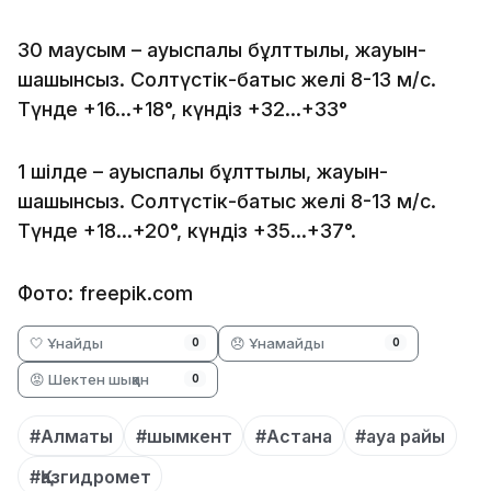
30 маусым – ауыспалы бұлттылық, жауын-
шашынсыз. Солтүстік-батыс желі 8-13 м/с.
Түнде +16…+18°, күндіз +32…+33°
1 шілде – ауыспалы бұлттылық, жауын-
шашынсыз. Солтүстік-батыс желі 8-13 м/с.
Түнде +18…+20°, күндіз +35…+37°.
Фото: freepik.com
🤍 Ұнайды
😞 Ұнамайды
0
0
😡 Шектен шыққан
0
#Алматы
#шымкент
#Астана
#ауа райы
#Қазгидромет