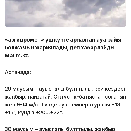
«Қазгидромет» үш күнге арналған ауа райы
болжамын жариялады, деп хабарлайды
Malim.kz
.
Астанада:
29 маусым – ауыспалы бұлттылық, кей кездері
жаңбыр, найзағай. Оңтүстік-батыстан соғатын
жел 9-14 м/с. Түнде ауа температурасы +13…
+15°, күндіз +20…+22°.
30 маусым – ауыспалы бұлттылық, жаңбыр,