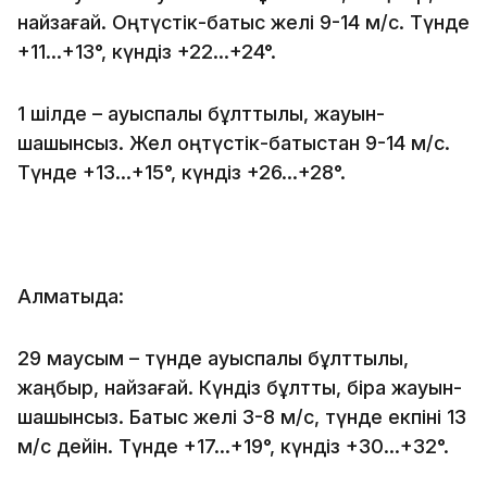
найзағай. Оңтүстік-батыс желі 9-14 м/с. Түнде
+11…+13°, күндіз +22…+24°.
1 шілде – ауыспалы бұлттылық, жауын-
шашынсыз. Жел оңтүстік-батыстан 9-14 м/с.
Түнде +13…+15°, күндіз +26…+28°.
Алматыда:
29 маусым – түнде ауыспалы бұлттылық,
жаңбыр, найзағай. Күндіз бұлтты, бірақ жауын-
шашынсыз. Батыс желі 3-8 м/с, түнде екпіні 13
м/с дейін. Түнде +17…+19°, күндіз +30…+32°.