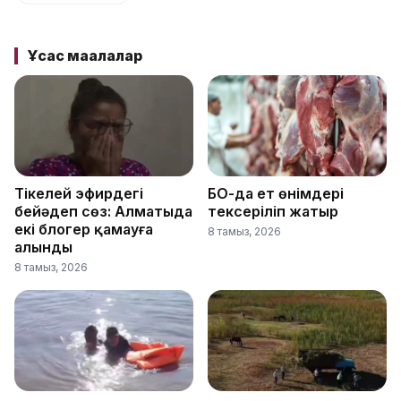
Ұқсас мақалалар
Тікелей эфирдегі
БҚО-да ет өнімдері
бейәдеп сөз: Алматыда
тексеріліп жатыр
екі блогер қамауға
8 тамыз, 2026
алынды
8 тамыз, 2026