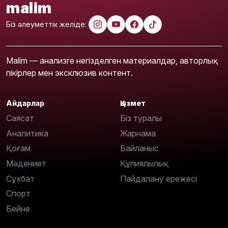
malim
Біз әлеуметтік желіде:
Malim — анализге негізделген материалдар, авторлық
пікірлер мен эксклюзив контент.
Айдарлар
Қызмет
Саясат
Біз туралы
Аналитика
Жарнама
Қоғам
Байланыс
Мәдениет
Құпиялылық
Сұхбат
Пайдалану ережесі
Спорт
Бейне