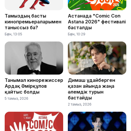
Тамыздың басты
Астанада "Comic Con
кинопремьераларымен
Astana 2026" фестивалі
таныссыз ба?
басталды
Бүгін, 13:05
Бүгін, 10:29
Танымал кинорежиссер
Димаш Құдайберген
Ардақ Әмірқұлов
қазан айында жаңа
қайтыс болды
әлемдік турын
бастайды
5 тамыз, 2026
2 тамыз, 2026