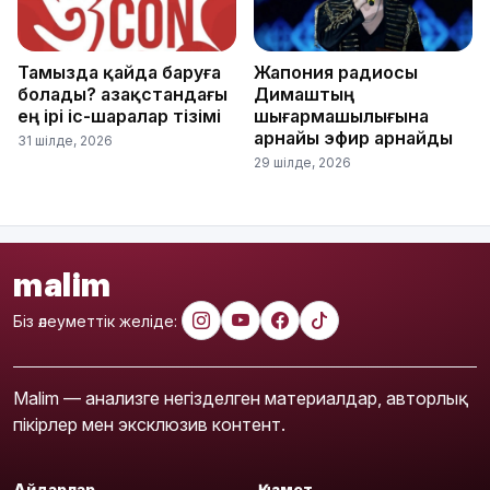
Тамызда қайда баруға
Жапония радиосы
болады? Қазақстандағы
Димаштың
ең ірі іс-шаралар тізімі
шығармашылығына
арнайы эфир арнайды
31 шілде, 2026
29 шілде, 2026
malim
Біз әлеуметтік желіде:
Malim — анализге негізделген материалдар, авторлық
пікірлер мен эксклюзив контент.
Айдарлар
Қызмет