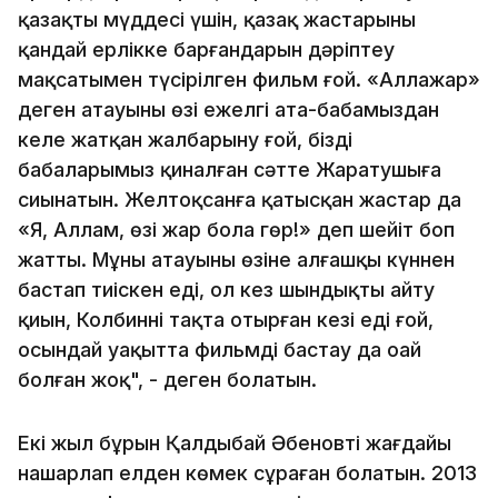
қазақтың мүддесі үшін, қазақ жастарының
қандай ерлікке барғандарын дәріптеу
мақсатымен түсірілген фильм ғой. «Аллажар»
деген атауының өзі ежелгі ата-бабамыздан
келе жатқан жалбарыну ғой, біздің
бабаларымыз қиналған сәтте Жаратушыға
сиынатын. Желтоқсанға қатысқан жастар да
«Я, Аллам, өзің жар бола гөр!» деп шейіт боп
жатты. Мұның атауының өзіне алғашқы күннен
бастап тиіскен еді, ол кез шындықты айту
қиын, Колбиннің тақта отырған кезі еді ғой,
осындай уақытта фильмді бастау да оңай
болған жоқ", - деген болатын.
Екі жыл бұрын Қалдыбай Әбеновтің жағдайы
нашарлап елден көмек сұраған болатын. 2013