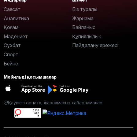
Саясат
Біз туралы
Аналитика
Жарнама
Қоғам
Байланыс
Мәдениет
Құпиялылық
Сұхбат
Пайдалану ережесі
Спорт
Бейне
Мобильді қосымшалар
Download on the
Get it on
App Store
Google Play
Қауіпсіз орнату, жарнамасыз хабарламалар.