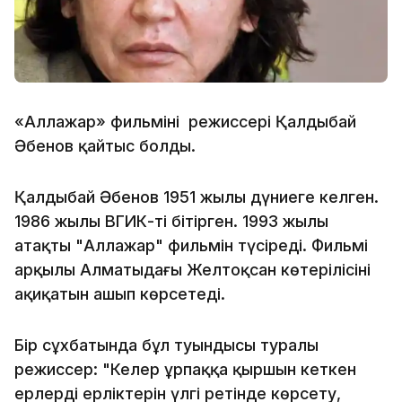
«Аллажар» фильмінің режиссері Қалдыбай
Әбенов қайтыс болды.
Қалдыбай Әбенов 1951 жылы дүниеге келген.
1986 жылы ВГИК-ті бітірген. 1993 жылы
атақты "Аллажар" фильмін түсіреді. Фильмі
арқылы Алматыдағы Желтоқсан көтерілісінің
ақиқатын ашып көрсетеді.
Бір сұхбатында бұл туындысы туралы
режиссер: "Келер ұрпаққа қыршын кеткен
ерлердің ерліктерін үлгі ретінде көрсету,