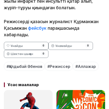
жылы инфаркт пен инсультті қатар алып,
жүріп-тұруы қиындаған болатын.
Режиссердің қазасын журналист Құрманжан
Қасымжан
фейсбук
парақшасында
хабарлады.
🤍 Ұнайды
😞 Ұнамайды
0
0
😡 Шектен шыққан
0
#Қалдыбай Әбенов
#Режиссер
#Аллажар
Ұқсас мақалалар