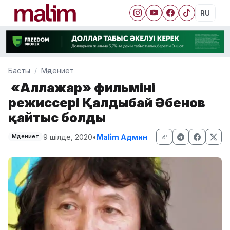
RU
Басты
Мәдениет
«Аллажар» фильмінің
режиссері Қалдыбай Әбенов
қайтыс болды
9 шілде, 2020
•
Malim Админ
Мәдениет