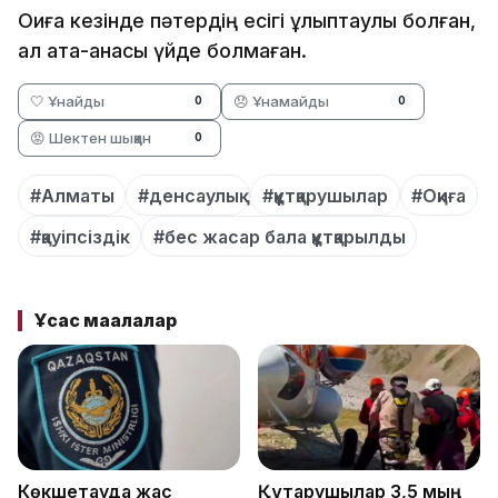
Оқиға кезінде пәтердің есігі құлыптаулы болған,
ал ата-анасы үйде болмаған.
🤍 Ұнайды
😞 Ұнамайды
0
0
😡 Шектен шыққан
0
#Алматы
#денсаулық
#құтқарушылар
#Оқиға
#қауіпсіздік
#бес жасар бала құтқарылды
Ұқсас мақалалар
Көкшетауда жас
Құтқарушылар 3,5 мың