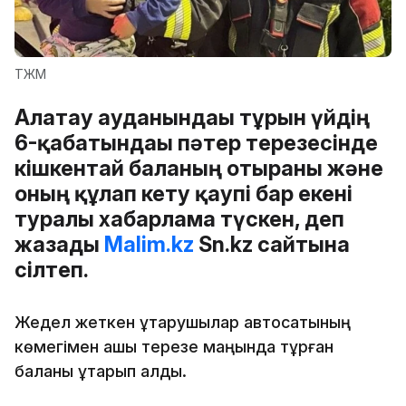
ТЖМ
Алатау ауданындағы тұрғын үйдің
6-қабатындағы пәтер терезесінде
кішкентай баланың отырғаны және
оның құлап кету қаупі бар екені
туралы хабарлама түскен, деп
жазады
Malim.kz
Sn.kz сайтына
сілтеп.
Жедел жеткен құтқарушылар автосатының
көмегімен ашық терезе маңында тұрған
баланы құтқарып алды.