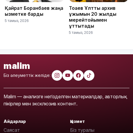
Қайрат Боранбаев жаңа
Тоқаев Ұлттық архив
қызметке барды
ұжымын 20 жылдық
мерейтойымен
5 тамыз, 2026
құттықтады
5 тамыз, 2026
malim
Біз әлеуметтік желіде:
Malim — анализге негізделген материалдар, авторлық
пікірлер мен эксклюзив контент.
Айдарлар
Қызмет
Саясат
Біз туралы