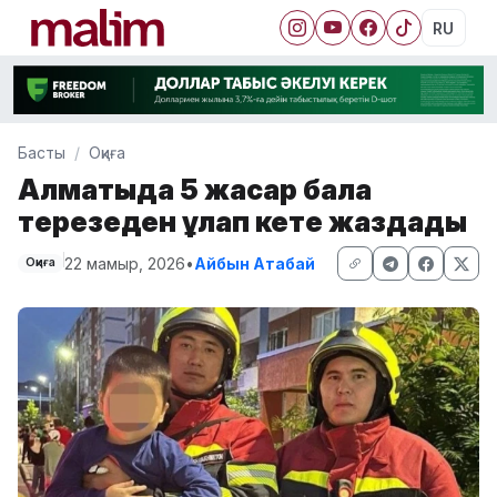
RU
Басты
Оқиға
Алматыда 5 жасар бала
терезеден құлап кете жаздады
22 мамыр, 2026
•
Айбын Атабай
Оқиға