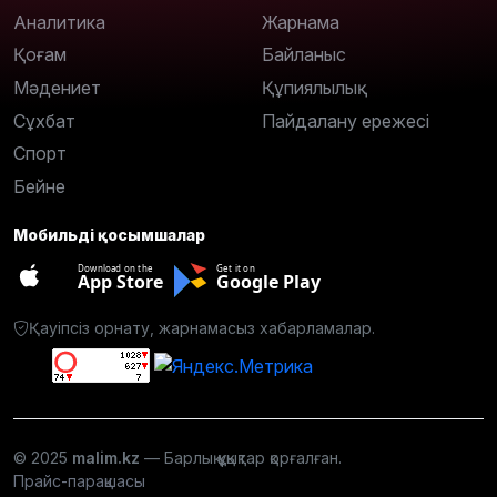
Аналитика
Жарнама
Қоғам
Байланыс
Мәдениет
Құпиялылық
Сұхбат
Пайдалану ережесі
Спорт
Бейне
Мобильді қосымшалар
Download on the
Get it on
App Store
Google Play
Қауіпсіз орнату, жарнамасыз хабарламалар.
© 2025
malim.kz
— Барлық құқықтар қорғалған.
Прайс-парақшасы