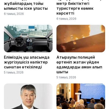
жұбайлардың тойы
метр биіктіктегі
қылмыстық іске ұласты
туристерге көмек
көрсетті
6 тамыз, 2026
6 тамыз, 2026
Еліміздің үш қаласында
Атыраулық полицей
жүргізушісіз көліктер
өртеніп жатқан үйден
сынақтан өткізіледі
адамдарды аман алып
шықты
5 тамыз, 2026
5 тамыз, 2026