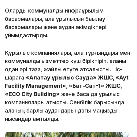
Оларды коммуналдық инфрақұрылым
басқармалары, қала құрылысын бақылау
басқармалары және аудан әкімдіктері
ұйымдастырды.
Құрылыс компаниялары, қала тұрғындары мен
коммуналдық қызметтер күш біріктіріп, қаланы
одан әрі таза, жайлы етуге атсалысты. Іс-
шараға
«Алатау Құрылыс Сауда» ЖШС, «Ayt
Facility Management», «Бат-Сат-1» ЖШС,
«ECO City Building»
және басқа да құрылыс
компаниялары қатысты. Сенбілік барысында
қаланың барлық аудандарындағы маңызды
нысандар қамтылды.