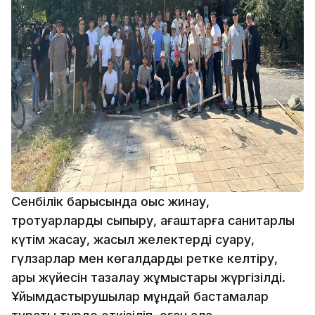
Сенбілік барысында қоқыс жинау,
тротуарларды сыпыру, ағаштарға санитарлық
күтім жасау, жасыл желектерді суару,
гүлзарлар мен көгалдарды ретке келтіру,
арық жүйесін тазалау жұмыстары жүргізілді.
Ұйымдастырушылар мұндай бастамалар