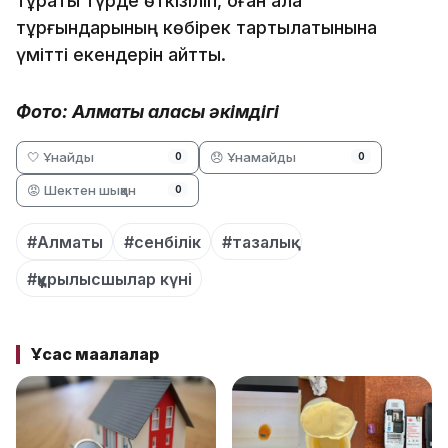
тұрақты түрде өткізіліп, оған қала
тұрғындарының көбірек тартылатынына
үмітті екендерін айтты.
Фото: Алматы қаласы әкімдігі
🤍 Ұнайды
😞 Ұнамайды
0
0
😡 Шектен шыққан
0
#Алматы
#сенбілік
#тазалық
#құрылысшылар күні
Ұқсас мақалалар