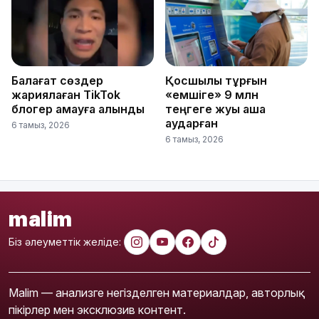
Балағат сөздер
Қосшылық тұрғын
жариялаған TikTok
«емшіге» 9 млн
блогер қамауға алынды
теңгеге жуық ақша
аударған
6 тамыз, 2026
6 тамыз, 2026
malim
Біз әлеуметтік желіде:
Malim — анализге негізделген материалдар, авторлық
пікірлер мен эксклюзив контент.