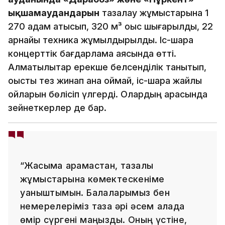
ықшамаудандарын
тазалау жұмыстарына 1
270 адам қатысып, 320 м³ қоқыс шығарылды, 22
арнайы техника жұмылдырылды. Іс-шара
концерттік бағдарлама аясында өтті.
Алматылықтар ерекше белсенділік танытып,
қоқысты тез жинап қана қоймай, іс-шара жайлы
ойларын бөлісіп үлгерді. Олардың арасында
зейнеткерлер де бар.
“Жасыма қарамастан, тазалық
жұмыстарына көмектескеніме
қуаныштымын. Балаларымыз бен
немерелеріміз таза әрі әсем қалада
өмір сүргені маңызды. Оның үстіне,