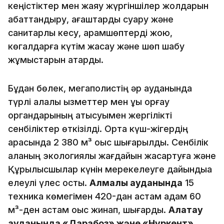
кеңістіктер мен жаяу жүргіншілер жолдарын
абаттандыру, ағаштарды суару және
санитарлық кесу, арамшөптерді жою,
көгалдарға күтім жасау және шөп шабу
жұмыстарын атқарды.
Бұдан бөлек, мегаполистің әр ауданында
түрлі қалалық қызметтер мен құқық қорғау
органдарының қатысуымен жергілікті
сенбіліктер өткізілді. Ортақ күш-жігердің
арқасында 2 380 м³ қоқыс шығарылды. Сенбілік
қаланың экологиялық жағдайын жақсартуға және
Құрылысшылар күнін мерекелеуге дайындыққа
елеулі үлес қосты.
Алмалы ауданында
15
техника көмегімен 420-дан астам адам 60
м³-ден астам қоқыс жинап, шығарды.
Алатау
ауданында «Дарабоз» және «Нұркент»