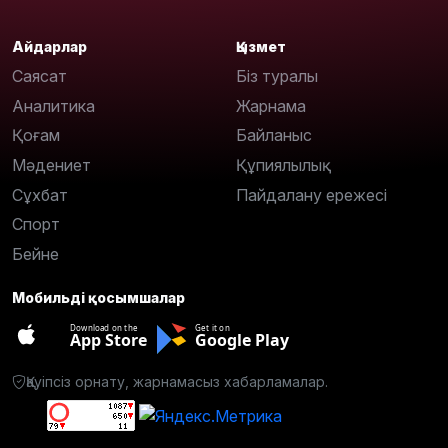
Айдарлар
Қызмет
Саясат
Біз туралы
Аналитика
Жарнама
Қоғам
Байланыс
Мәдениет
Құпиялылық
Сұхбат
Пайдалану ережесі
Спорт
Бейне
Мобильді қосымшалар
Download on the
Get it on
App Store
Google Play
Қауіпсіз орнату, жарнамасыз хабарламалар.