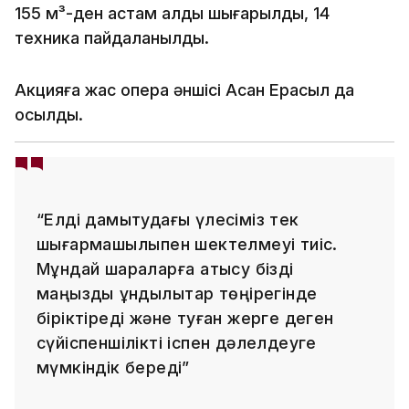
155 м³-ден астам қалдық шығарылды, 14
техника пайдаланылды.
Акцияға жас опера әншісі Асан Ерасыл да
қосылды.
“Елді дамытудағы үлесіміз тек
шығармашылықпен шектелмеуі тиіс.
Мұндай шараларға қатысу бізді
маңызды құндылықтар төңірегінде
біріктіреді және туған жерге деген
сүйіспеншілікті іспен дәлелдеуге
мүмкіндік береді”