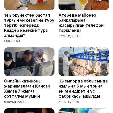
14 қыркүйектен бастап
Ақтөбеде майонез
тұрғын үй кезегіне тұру
банкаларына
тәртібі өзгереді:
жасырылған телефон
Кімдер кезекке тұра
тәркіленді
алмайды?
6 тамыз, 2026
Бүгін, 09:53
Онлайн-казиноны
Қызылорда облысында
жарнамалаған Қайсар
жылына 6 мың тонна
Хамза 7 жылға
өнім өндіретін құс
сотталуы мүмкін
фабрикасы ашылды
6 тамыз, 2026
6 тамыз, 2026