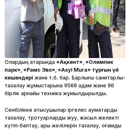
Олардың қатарында
«Ақкент», «Олимпик
парк», «Рамс Эво», «Asyl Mura» тұрғын үй
кешендері
және т.б. бар. Барлығы санитарлық-
тазалау жұмыстарына 9568 адам және 86
бірлік арнайы техника жұмылдырылды.
Сенбілікке қатысушылар іргелес аумақтарды
тазалау, тротуарларды жуу, жасыл желекті
күтіп-баптау, арық желілерін тазалау, қоғамдық