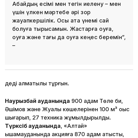
Абайдың есімі мен тегін иелену – мен
үшін үлкен мәртебе әрі зор
жауапкершілік. Осы атқа үнемі сай
болуға тырысамын. Жастарға оқуға,
оқуға және тағы да оқуға кеңес беремін”,
–
деді алматылық тұрғын.
Наурызбай ауданында
900 адам Төле би,
Әшімов және Жуалы көшелерінен 100 м³ қоқыс
шығарып, 27 техника жұмылдырылды.
Түрксіб ауданында
, «Алтай»
ықшамауданында акцияға 870 адам қатысты,