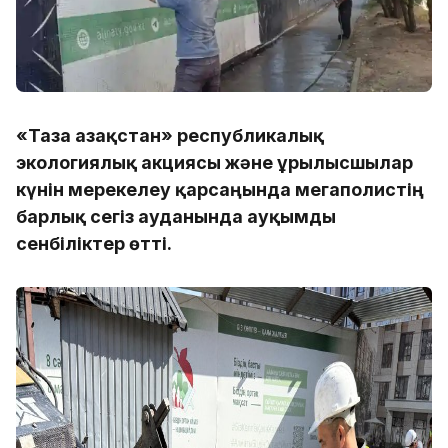
«Таза Қазақстан» республикалық
экологиялық акциясы және Құрылысшылар
күнін мерекелеу қарсаңында мегаполистің
барлық сегіз ауданында ауқымды
сенбіліктер өтті.