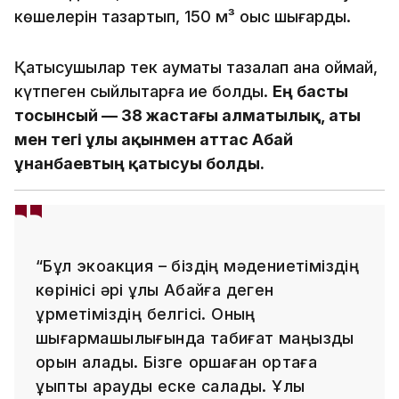
көшелерін тазартып, 150 м³ қоқыс шығарды.
Қатысушылар тек аумақты тазалап қана қоймай,
күтпеген сыйлықтарға ие болды.
Ең басты
тосынсый — 38 жастағы алматылық, аты
мен тегі ұлы ақынмен аттас Абай
Құнанбаевтың қатысуы болды.
“Бұл экоакция – біздің мәдениетіміздің
көрінісі әрі ұлы Абайға деген
құрметіміздің белгісі. Оның
шығармашылығында табиғат маңызды
орын алады. Бізге қоршаған ортаға
ұқыпты қарауды еске салады. Ұлы