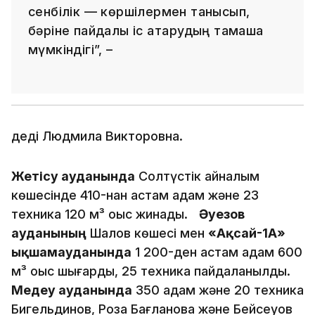
сенбілік — көршілермен танысып,
бәріне пайдалы іс атқарудың тамаша
мүмкіндігі”, –
деді Людмила Викторовна.
Жетісу ауданында
Солтүстік айналым
көшесінде 410-нан астам адам және 23
техника 120 м³ қоқыс жинады.
Әуезов
ауданының
Шалов көшесі мен
«Ақсай-1А»
ықшамауданында
1 200-ден астам адам 600
м³ қоқыс шығарды, 25 техника пайдаланылды.
Медеу ауданында
350 адам және 20 техника
Бигельдинов, Роза Бағланова және Бейсеуов