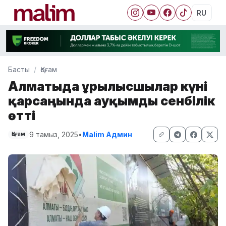
RU
Басты
Қоғам
Алматыда Құрылысшылар күні
қарсаңында ауқымды сенбілік
өтті
9 тамыз, 2025
•
Malim Админ
Қоғам