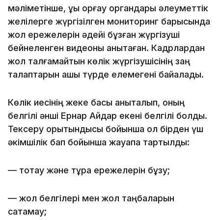
мәліметінше, құқық қорғау органдары әлеуметтік
желілерге жүргізілген мониторинг барысында
жол ережелерін әдейі бұзған жүргізуші
бейнеленген видеоны анықтаған. Кадрлардан
жол талғамайтын көлік жүргізушісінің заң
талаптарын ашық түрде елемегені байқалады.
Көлік иесінің жеке басы анықталып, оның
белгілі әнші Ернар Айдар екені белгілі болды.
Тексеру қорытындысы бойынша ол бірден үш
әкімшілік бап бойынша жауапқа тартылды:
— тоқтау және тұрақ ережелерін бұзу;
— жол белгілері мен жол таңбаларын
сақтамау;