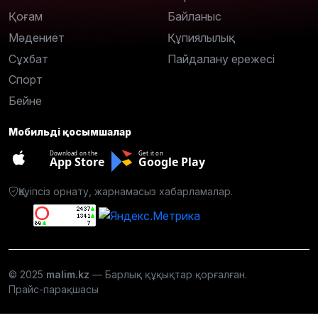
Қоғам
Байланыс
Мәдениет
Құпиялылық
Сұхбат
Пайдалану ережесі
Спорт
Бейне
Мобильді қосымшалар
Download on the
Get it on
App Store
Google Play
Қауіпсіз орнату, жарнамасыз хабарламалар.
© 2025
malim.kz
— Барлық құқықтар қорғалған.
Прайс-парақшасы