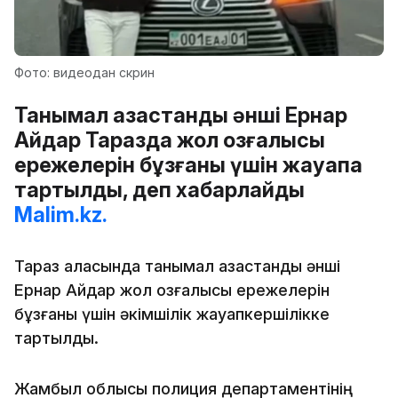
Фото: видеодан скрин
Танымал қазақстандық әнші Ернар
Айдар Таразда жол қозғалысы
ережелерін бұзғаны үшін жауапқа
тартылды, деп хабарлайды
Malim.kz.
Тараз қаласында танымал қазақстандық әнші
Ернар Айдар жол қозғалысы ережелерін
бұзғаны үшін әкімшілік жауапкершілікке
тартылды.
Жамбыл облысы полиция департаментінің