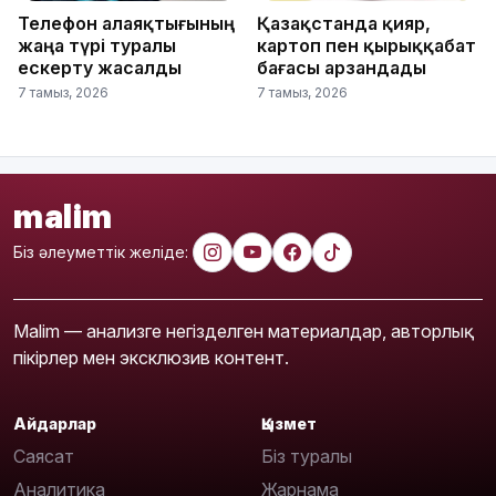
Телефон алаяқтығының
Қазақстанда қияр,
жаңа түрі туралы
картоп пен қырыққабат
ескерту жасалды
бағасы арзандады
7 тамыз, 2026
7 тамыз, 2026
malim
Біз әлеуметтік желіде:
Malim — анализге негізделген материалдар, авторлық
пікірлер мен эксклюзив контент.
Айдарлар
Қызмет
Саясат
Біз туралы
Аналитика
Жарнама