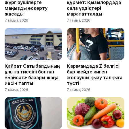
жүргізушілерге
құрмет: Қызылордада
маңызды ескерту
сала үздіктері
жасады
марапатталды
7 тамыз, 2026
7 тамыз, 2026
Қайрат Сатыбалдының
Қарағандада Z белгісі
ұлына тиесілі болған
бар жейде киген
«Байсат» базары жаңа
жолаушы қызу талқыға
иесін тапты
түсті
7 тамыз, 2026
7 тамыз, 2026