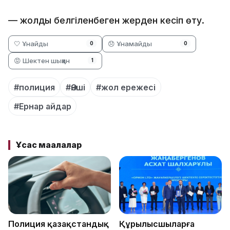
— жолды белгіленбеген жерден кесіп өту.
🤍 Ұнайды
😞 Ұнамайды
0
0
😡 Шектен шыққан
1
#полиция
#Әнші
#жол ережесі
#Ернар айдар
Ұқсас мақалалар
Полиция қазақстандық
Құрылысшыларға