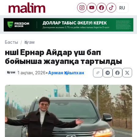
RU
Басты
Қоғам
Әнші Ернар Айдар үш бап
бойынша жауапқа тартылды
1 ақпан, 2026
•
Арман Қайыпхан
Қоғам