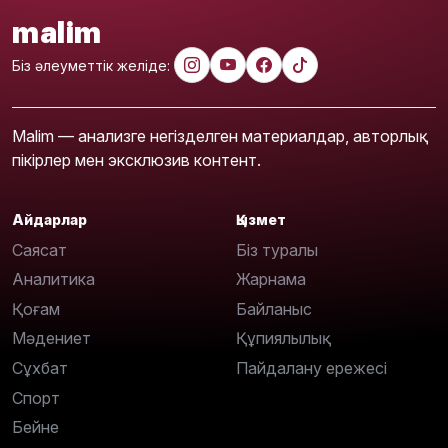
malim
Біз әлеуметтік желіде:
Malim — анализге негізделген материалдар, авторлық
пікірлер мен эксклюзив контент.
Айдарлар
Қызмет
Саясат
Біз туралы
Аналитика
Жарнама
Қоғам
Байланыс
Мәдениет
Құпиялылық
Сұхбат
Пайдалану ережесі
Спорт
Бейне