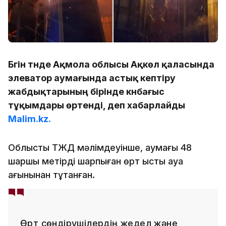
Бүгін түнде Ақмола облысы Ақкөл қаласында
элеватор аумағында астық кептіру
жабдықтарының бірінде күнбағыс
тұқымдары өртенді, деп хабарлайды
Malim.kz.
Облыстық ТЖД мәлімдеуінше, аумағы 48
шаршы метірді шарпыған өрт ыстық ауа
ағынынан тұтанған.
Өрт сөндірушілердің жедел және