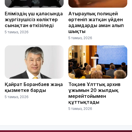
Еліміздің үш қаласында
Атыраулық полицей
жүргізушісіз көліктер
өртеніп жатқан үйден
сынақтан өткізіледі
адамдарды аман алып
шықты
5 тамыз, 2026
5 тамыз, 2026
Қайрат Боранбаев жаңа
Тоқаев Ұлттық архив
қызметке барды
ұжымын 20 жылдық
мерейтойымен
5 тамыз, 2026
құттықтады
5 тамыз, 2026