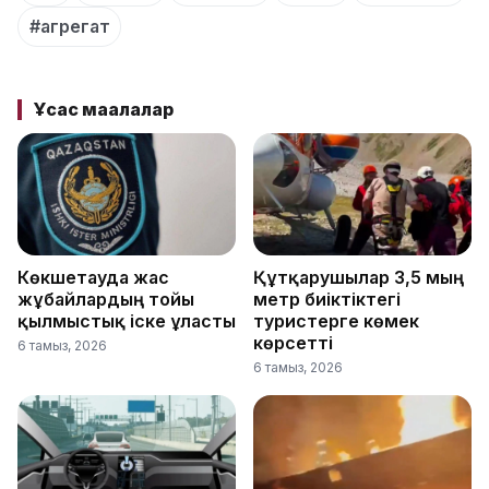
#агрегат
Ұқсас мақалалар
Көкшетауда жас
Құтқарушылар 3,5 мың
жұбайлардың тойы
метр биіктіктегі
қылмыстық іске ұласты
туристерге көмек
көрсетті
6 тамыз, 2026
6 тамыз, 2026