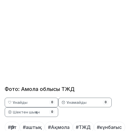
Фото: Ақмола облысы ТЖД
🤍 Ұнайды
😞 Ұнамайды
0
0
😡 Шектен шыққан
0
#Өрт
#аштық
#Ақмола
#ТЖД
#күнбағыс