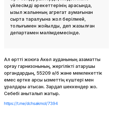
үйлесімді әрекеттерінің арқасында,
қызыл жалынның агрегат аумағынан
сыртқа таралуына жол берілмей,
толығымен жойылды, деп жазылған
департамен мәлімдемесінде.
Ал өртті жоюға Ақкөл ауданының азаматтық
қорғау гарнизонының, жергілікті атқарушы
органдардың, 55209 ә/б және мемлекеттік
емес өртке қарсы қызметтің күштері мен
құралдары қатысқан. Зардап шеккендер жоқ.
Себебі анықталып жатыр.
https://t.me/dchsakmol/7394