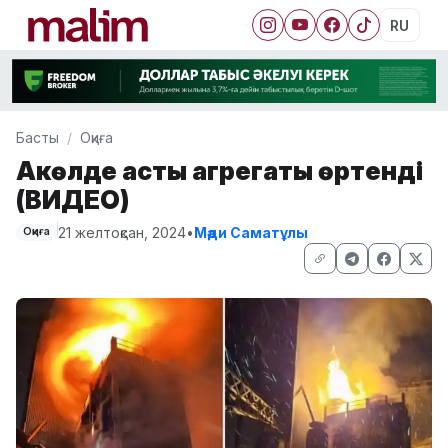
RU
Басты
Оқиға
Ақкөлде астық агрегаты өртенді
(ВИДЕО)
21 желтоқсан, 2024
•
Мәди Саматұлы
Оқиға