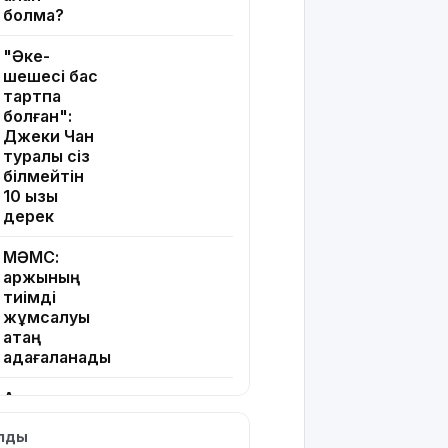
болмақ?
"Әке-
шешесі бас
тартпақ
болған":
Джеки Чан
туралы сіз
білмейтін
10 қызық
дерек
МӘМС:
қаржының
тиімді
жұмсалуы
қатаң
қадағаланады
Астанада
"Comic Con
ылды
Astana