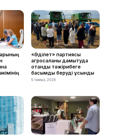
08:12
08:10
дарының
«Әділет» партиясы
н
агросаланы дамытуда
07:37
ына
отандық тәжірибеге
кімінің
басымдық беруді ұсынды
5 тамыз, 2026
23:11