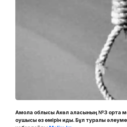
Ақмола облысы Ақкөл қаласының №3 орта 
оқушысы өз өмірін қиды. Бұл туралы әлеу