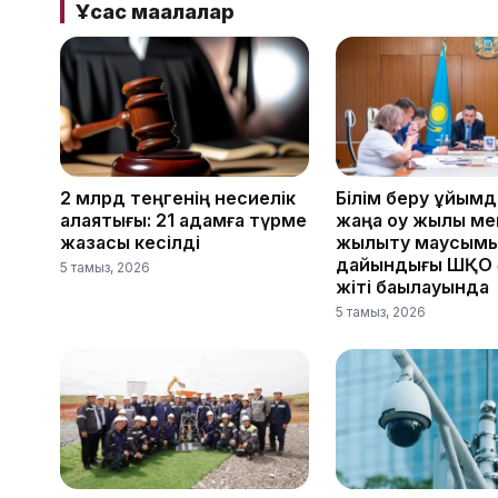
Ұқсас мақалалар
2 млрд теңгенің несиелік
Білім беру ұйым
алаяқтығы: 21 адамға түрме
жаңа оқу жылы ме
жазасы кесілді
жылыту маусым
дайындығы ШҚО ә
5 тамыз, 2026
жіті бақылауында
5 тамыз, 2026