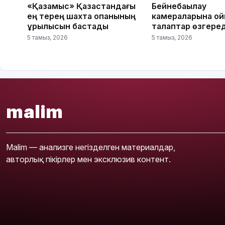
«Қазақмыс» Қазақстандағы
Бейнебақылау
ең терең шахта оқпанының
камераларына қо
құрылысын бастады
талаптар өзгеред
5 тамыз, 2026
5 тамыз, 2026
malim
Malim — анализге негізделген материалдар,
авторлық пікірлер мен эксклюзив контент.