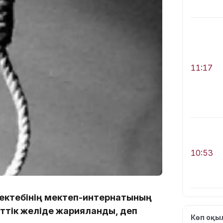
11:17
10:53
мектебінің мектеп-интернатының
меттік желіде жарияланды, деп
Көп оқ