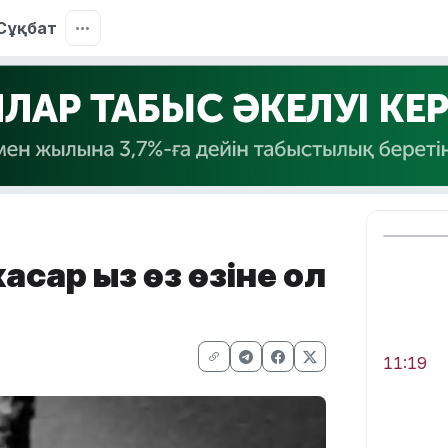
Сұқбат
сар қыз өз өзіне қол
11:19