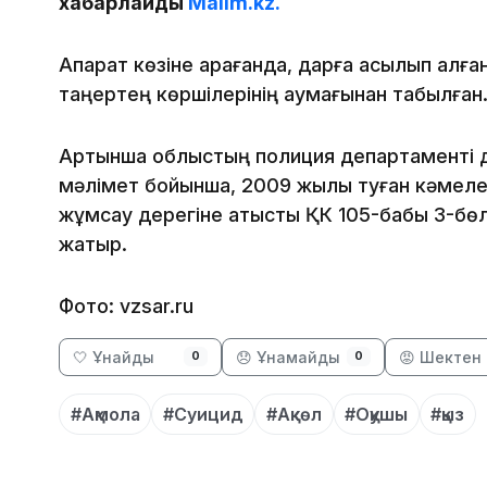
хабарлайды
Malim.kz.
Ақпарат көзіне қарағанда, дарға асылып қалғ
таңертең көршілерінің аумағынан табылған
Артынша облыстың полиция департаменті д
мәлімет бойынша, 2009 жылы туған кәмелет
жұмсау дерегіне қатысты ҚК 105-бабы 3-бөліг
жатыр.
Фото: vzsar.ru
🤍 Ұнайды
😞 Ұнамайды
😡 Шектен 
0
0
#Ақмола
#Суицид
#Ақкөл
#Оқушы
#қыз