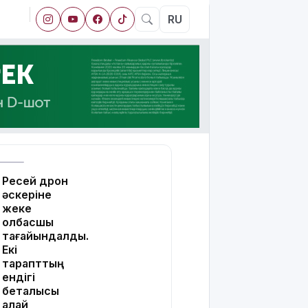
RU
Ресей дрон
әскеріне
жеке
қолбасшы
тағайындалды.
Екі
тарапттың
ендігі
беталысы
қалай