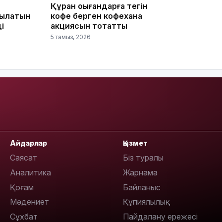
Құран оқығандарға тегін
йылатын
кофе берген кофехана
і
акциясын тоқтатты
5 тамыз, 2026
22:54
21:52
Айдарлар
Қызмет
Саясат
Біз туралы
Аналитика
Жарнама
Қоғам
Байланыс
Мәдениет
Құпиялылық
21:30
Сұхбат
Пайдалану ережесі