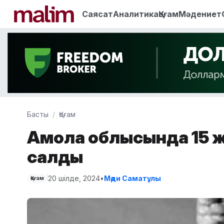
Саясат
Аналитика
Қоғам
Мәдениет
Басты
Қоғам
Ақмола облысында 15 жа
салды
20 шілде, 2024
•
Мәди Саматұлы
Қоғам