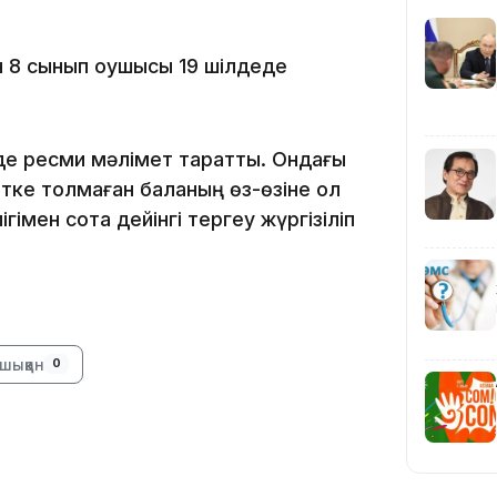
10:29
ан 8 сынып оқушысы 19 шілдеде
.
10:05
е ресми мәлімет таратты. Ондағы
ке толмаған баланың өз-өзіне қол
імен сотқа дейінгі тергеу жүргізіліп
09:39
шыққан
0
09:09