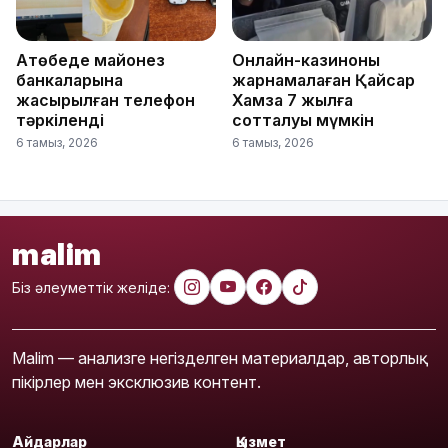
Ақтөбеде майонез
Онлайн-казиноны
банкаларына
жарнамалаған Қайсар
жасырылған телефон
Хамза 7 жылға
тәркіленді
сотталуы мүмкін
6 тамыз, 2026
6 тамыз, 2026
malim
Біз әлеуметтік желіде:
Malim — анализге негізделген материалдар, авторлық
пікірлер мен эксклюзив контент.
Айдарлар
Қызмет