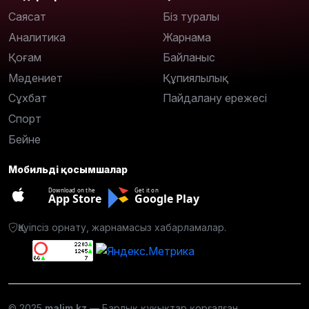
Саясат
Біз туралы
Аналитика
Жарнама
Қоғам
Байланыс
Мәдениет
Құпиялылық
Сұхбат
Пайдалану ережесі
Спорт
Бейне
Мобильді қосымшалар
Download on the
Get it on
App Store
Google Play
Қауіпсіз орнату, жарнамасыз хабарламалар.
© 2025
malim.kz
— Барлық құқықтар қорғалған.