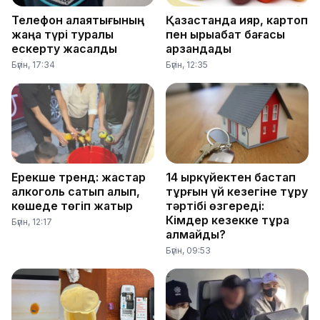
Телефон алаяқтығының
Қазақстанда қияр, картоп
жаңа түрі туралы
пен қырыққабат бағасы
ескерту жасалды
арзандады
Бүгін, 17:34
Бүгін, 12:35
Ерекше тренд: жастар
14 қыркүйектен бастап
алкоголь сатып алып,
тұрғын үй кезегіне тұру
көшеде төгіп жатыр
тәртібі өзгереді:
Кімдер кезекке тұра
Бүгін, 12:17
алмайды?
Бүгін, 09:53