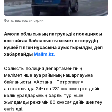
Фото: видеодан скрин
Ақмола облысының патрульдік полициясы
көктайғаққа байланысты қызмет өткерудің
күшейтілген нұсқасына ауыстырылды, деп
хабарлайды
Malim.kz.
Облыстық полиция департаментінің
мәліметінше ауа райының нашарлауына
байланысты «Астана - Петропавл»
автожолында 24-тен 231 километрге дейін
көлік құралдарының барлық түрі үшін
жылдамдық режимін 80 км/сағ дейін шектеу
енгізілді.