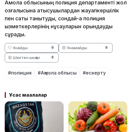
Ақмола облысының полиция департаменті жол
қозғалысына қатысушылардан жауапкершілік
пен сақтық танытуды, сондай-ақ полиция
қызметкерлерінің нұсқауларын орындауды
сұрады.
🤍 Ұнайды
😞 Ұнамайды
0
0
😡 Шектен шыққан
0
#полиция
#Ақмола облысы
#ескерту
Ұқсас мақалалар