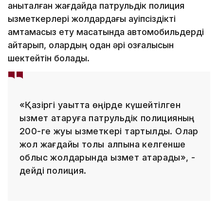
анықталған жағдайда патрульдік полиция
қызметкерлері жолдардағы қауіпсіздікті
қамтамасыз ету мақсатында автомобильдерді
қайтарып, олардың одан әрі қозғалысын
шектейтін болады.
«Қазіргі уақытта өңірде күшейтілген
қызмет атқаруға патрульдік полицияның
200-ге жуық қызметкері тартылды. Олар
жол жағдайы толық қалпына келгенше
облыс жолдарында қызмет атқарады», -
дейді полиция.