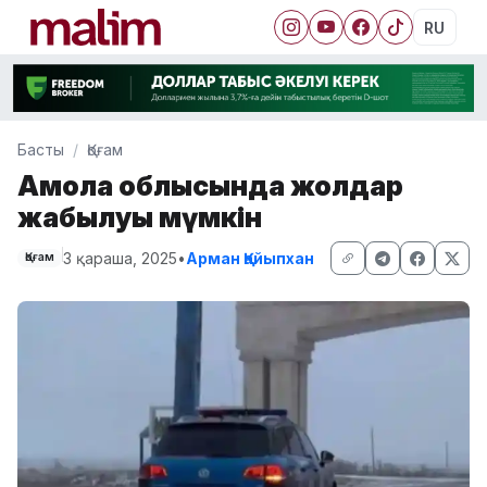
RU
Басты
Қоғам
Ақмола облысында жолдар
жабылуы мүмкін
3 қараша, 2025
•
Арман Қайыпхан
Қоғам