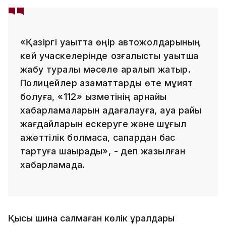
«Қазіргі уақытта өңір автожолдарының
кей учаскелерінде қозғалысты уақытша
жабу туралы мәселе қаралып жатыр.
Полицейлер азаматтарды өте мұқият
болуға, «112» қызметінің арнайы
хабарламаларын қадағалауға, ауа райы
жағдайларын ескеруге және шұғыл
қажеттілік болмаса, сапардан бас
тартуға шақырады», - деп жазылған
хабарламада.
Қысқы шина салмаған көлік құралдары