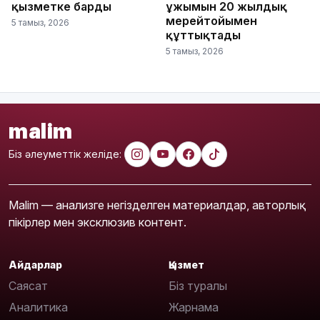
қызметке барды
ұжымын 20 жылдық
мерейтойымен
5 тамыз, 2026
құттықтады
5 тамыз, 2026
malim
Біз әлеуметтік желіде:
Malim — анализге негізделген материалдар, авторлық
пікірлер мен эксклюзив контент.
Айдарлар
Қызмет
Саясат
Біз туралы
Аналитика
Жарнама