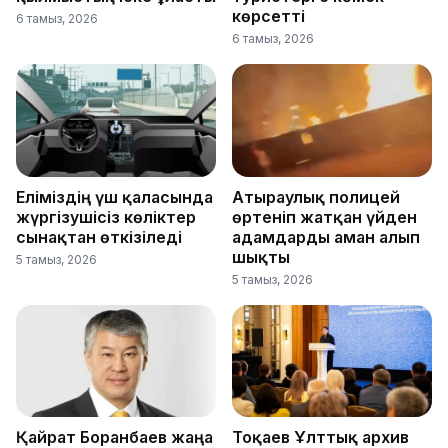
көрсетті
6 тамыз, 2026
6 тамыз, 2026
Еліміздің үш қаласында
Атыраулық полицей
жүргізушісіз көліктер
өртеніп жатқан үйден
сынақтан өткізіледі
адамдарды аман алып
шықты
5 тамыз, 2026
5 тамыз, 2026
Қайрат Боранбаев жаңа
Тоқаев Ұлттық архив