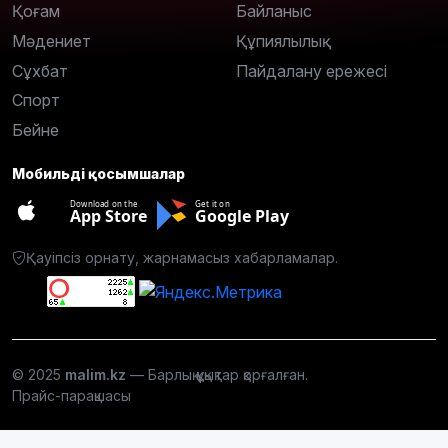
Қоғам
Байланыс
Мәдениет
Құпиялылық
Сұхбат
Пайдалану ережесі
Спорт
Бейне
Мобильді қосымшалар
Download on the
Get it on
App Store
Google Play
Қауіпсіз орнату, жарнамасыз хабарламалар.
© 2025
malim.kz
— Барлық құқықтар қорғалған.
Прайс-парақшасы