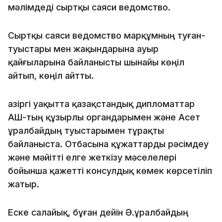
мәлімдеді сыртқы саяси ведомство.
Сыртқы саяси ведомство марқұмның туған-
туыстары мен жақындарына ауыр
қайғыларына байланысты шынайы көңіл
айтып, көңіл айтты.
Қазіргі уақытта қазақстандық дипломаттар
АҚШ-тың құзырлы органдарымен және Асет
Құралбайдың туыстарымен тұрақты
байланыста. Отбасына құжаттарды рәсімдеу
және мәйітті елге жеткізу мәселелері
бойынша қажетті консулдық көмек көрсетіліп
жатыр.
Еске салайық, бұған дейін Ә.Құралбайдың