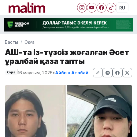
RU
Басты
Оқиға
АҚШ-та із-түзсіз жоғалған Әсет
Құралбай қаза тапты
16 маусым, 2026
•
Айбын Атабай
Оқиға