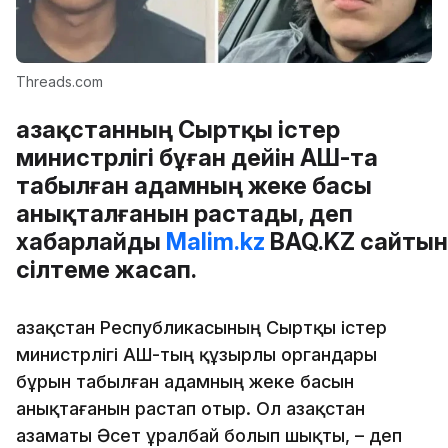
Threads.com
Қазақстанның Сыртқы істер
министрлігі бұған дейін АҚШ-та
табылған адамның жеке басы
анықталғанын растады, деп
хабарлайды
Malim.kz
BAQ.KZ сайтын
сілтеме жасап.
Қазақстан Республикасының Сыртқы істер
министрлігі АҚШ-тың құзырлы органдары
бұрын табылған адамның жеке басын
анықтағанын растап отыр. Ол Қазақстан
азаматы Әсет Құралбай болып шықты, – деп