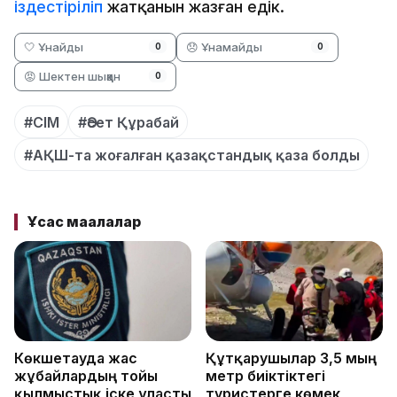
іздестіріліп
жатқанын жазған едік.
🤍 Ұнайды
😞 Ұнамайды
0
0
😡 Шектен шыққан
0
#СІМ
#Әсет Құрабай
#АҚШ-та жоғалған қазақстандық қаза болды
Ұқсас мақалалар
Көкшетауда жас
Құтқарушылар 3,5 мың
жұбайлардың тойы
метр биіктіктегі
қылмыстық іске ұласты
туристерге көмек