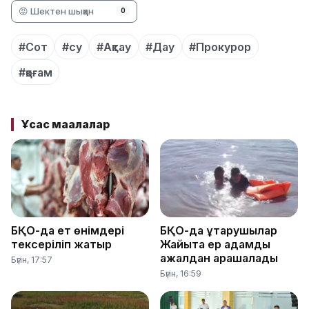
😡 Шектен шыққан
0
#Сот
#су
#Ақтау
#Дау
#Прокурор
#қоғам
Ұқсас мақалалар
БҚО-да ет өнімдері
БҚО-да құтқарушылар
тексеріліп жатыр
Жайықта ер адамды
ажалдан арашалады
Бүгін, 17:57
Бүгін, 16:59