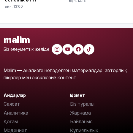
Бүгін, 12:13
Бүгін, 13:00
malim
Біз әлеуметтік желіде:
Malim — анализге негізделген материалдар, авторлық
пікірлер мен эксклюзив контент.
Айдарлар
Қызмет
Саясат
Біз туралы
Аналитика
Жарнама
Қоғам
Байланыс
Мәдениет
Құпиялылық