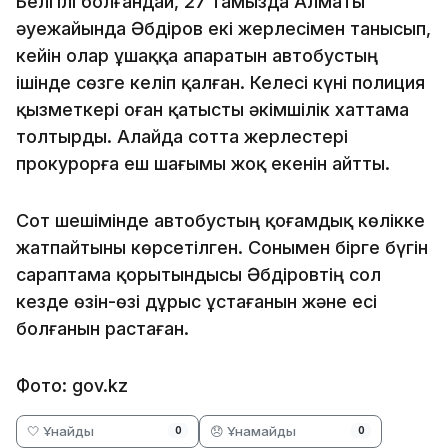
Белгілі болғандай, 27 тамызда Алматы
әуежайында Әбдіров екі жерлесімен танысып,
кейін олар ұшаққа апаратын автобустың
ішінде сөзге келіп қалған. Келесі күні полиция
қызметкері оған қатысты әкімшілік хаттама
толтырды. Алайда сотта жерлестері
прокурорға еш шағымы жоқ екенін айтты.
Сот шешімінде автобустың қоғамдық көлікке
жатпайтыны көрсетілген. Сонымен бірге бүгін
сараптама қорытындысы Әбдіровтің сол
кезде өзін-өзі дұрыс ұстағанын және есі
болғанын растаған.
Фото: gov.kz
🤍 Ұнайды
😞 Ұнамайды
0
0