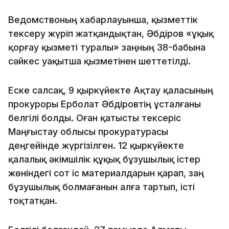
Ведомствоның хабарлауынша, қызметтік
тексеру жүріп жатқандықтан, Әбдіров «Құқық
қорғау қызметі туралы» заңның 38-бабына
сәйкес уақытша қызметінен шеттетілді.
Еске салсақ, 9 қыркүйекте Ақтау қаласының
прокуроры Ерболат Әбдіровтің ұсталғаны
белгілі болды. Оған қатысты тексеріс
Маңғыстау облысы прокуратурасы
деңгейінде жүргізілген. 12 қыркүйекте
қалалық әкімшілік құқық бұзушылық істер
жөніндегі сот іс материалдарын қарап, заң
бұзушылық болмағанын алға тартып, істі
тоқтатқан.