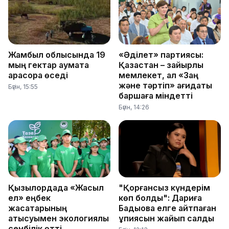
Жамбыл облысында 19
«Әділет» партиясы:
мың гектар аумақта
Қазақстан – зайырлы
қарасора өседі
мемлекет, ал «Заң
және тәртіп» қағидаты
Бүгін, 15:55
баршаға міндетті
Бүгін, 14:26
Қызылордада «Жасыл
"Қорғансыз күндерім
ел» еңбек
көп болды": Дариға
жасақтарының
Бадықова елге айтпаған
қатысуымен экологиялық
құпиясын жайып салды
сенбілік өтті