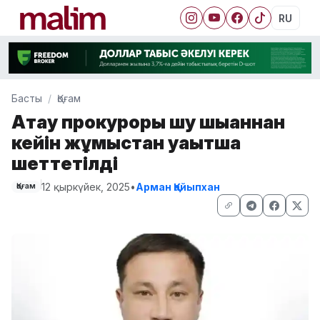
RU
Басты
Қоғам
Ақтау прокуроры шу шыққаннан
кейін жұмыстан уақытша
шеттетілді
12 қыркүйек, 2025
•
Арман Қайыпхан
Қоғам