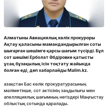
Алматының Авиациялық көлік прокуроры
Ақтау қаласының мамандандырылған соты
шығарған шешімге қарсы шағым түсірді. Бұл
сот шешімі Ерболат Әбдіровке қатысты
ұсақ бұзақылық ісін тоқтату жайында
болған еді, деп хабарлайды Malim.kz.
Қазақстан Бас көлік прокуратурасының
мәліметінше, сот актісінің заңдылығы мен
апелляциялық шағымның негіздері Маңғыстау
облыстық сотында қаралады.