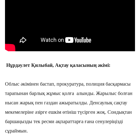
Нұрдәулет Қилыбай, Ақтау қаласының әкімі:
Облыс әкімінен бастап, прокуратура, полиция басқармасы
тарапынан барлық жұмыс қолға алынды. Жарылыс болған
нысан жарық пен газдан ажыратылды. Денсаулық сақтау
мекемелеріне әзірге ешкім өтініш түсірген жоқ. Сондықтан
баршаңызды тек ресми ақпараттарға ғана сенулеріңізді
сұраймын.