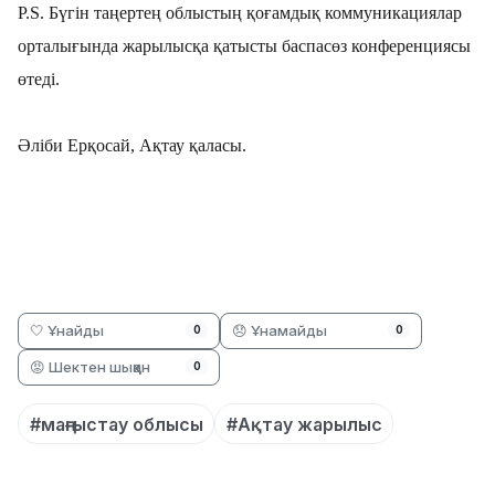
P.S. Бүгін таңертең облыстың қоғамдық коммуникациялар
орталығында жарылысқа қатысты баспасөз конференциясы
өтеді.
Әліби Ерқосай, Ақтау қаласы.
🤍 Ұнайды
😞 Ұнамайды
0
0
😡 Шектен шыққан
0
#маңғыстау облысы
#Ақтау жарылыс