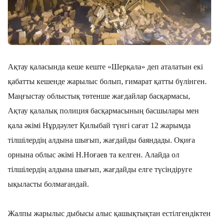
Ақтау қаласында кеше кеште «Шерқала» деп аталатын екі
қабатты кешенде жарылыс болып, ғимарат қатты бүлінген.
Маңғыстау облыстық төтенше жағдайлар басқармасы,
Ақтау қалалық полиция басқармасының басшылары мен
қала әкімі Нұрдәулет Қилыбай түнгі сағат 12 жарымда
тілшілердің алдына шығып, жағдайды баяндады. Оқиға
орнына облыс әкімі Н.Ноғаев та келген. Алайда ол
тілшілердің алдына шығып, жағдайды елге түсіндіруге
ықыласты болмағандай.
Жалпы жарылыс дыбысы алыс қашықтықтан естілгендіктен