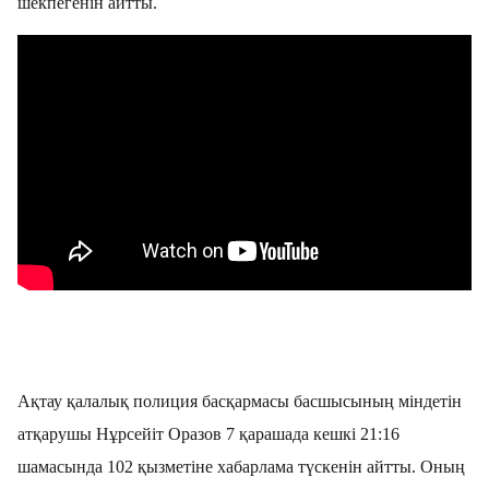
шекпегенін айтты.
Ақтау қалалық полиция басқармасы басшысының міндетін
атқарушы Нұрсейіт Оразов 7 қарашада кешкі 21:16
шамасында 102 қызметіне хабарлама түскенін айтты. Оның