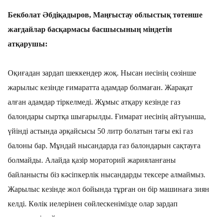
Бекболат Әбдіқадыров, Маңғыстау облыстық төтенше
жағдайлар басқармасы басшысының міндетін
атқарушы:
Оқиғадан зардап шеккендер жоқ. Нысан иесінің сөзінше
жарылыс кезінде ғимаратта адамдар болмаған. Жарақат
алған адамдар тіркелмеді. Жұмыс атқару кезінде газ
балондары сыртқа шығарылды. Ғимарат иесінің айтуынша,
үйінді астында әрқайсысы 50 литр болатын тағы екі газ
балоны бар. Мұндай нысандарда газ балондарын сақтауға
болмайды. Алайда қазір мораторий жарияланғаны
байланысты біз кәсіпкерлік нысандарды тексере алмаймыз.
Жарылыс кезінде жол бойында тұрған он бір машинаға зиян
келді. Көлік иелерінен сөйлескенімізде олар зардап