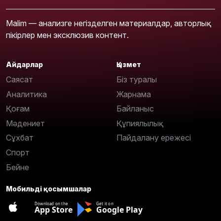
Malim — анализге негізделген материалдар, авторлық
пікірлер мен эксклюзив контент.
Айдарлар
Қызмет
Саясат
Біз туралы
Аналитика
Жарнама
Қоғам
Байланыс
Мәдениет
Құпиялылық
Сұхбат
Пайдалану ережесі
Спорт
Бейне
Мобильді қосымшалар
Download on the
Get it on
App Store
Google Play