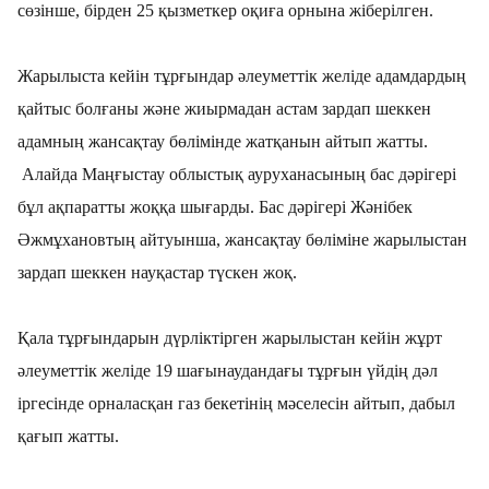
сөзінше, бірден 25 қызметкер оқиға орнына жіберілген.
Жарылыста кейін тұрғындар әлеуметтік желіде адамдардың
қайтыс болғаны және жиырмадан астам зардап шеккен
адамның жансақтау бөлімінде жатқанын айтып жатты.
Алайда Маңғыстау облыстық ауруханасының бас дәрігері
бұл ақпаратты жоққа шығарды. Бас дәрігері Жәнібек
Әжмұхановтың айтуынша, жансақтау бөліміне жарылыстан
зардап шеккен науқастар түскен жоқ.
Қала тұрғындарын дүрліктірген жарылыстан кейін жұрт
әлеуметтік желіде 19 шағынаудандағы тұрғын үйдің дәл
іргесінде орналасқан газ бекетінің мәселесін айтып, дабыл
қағып жатты.