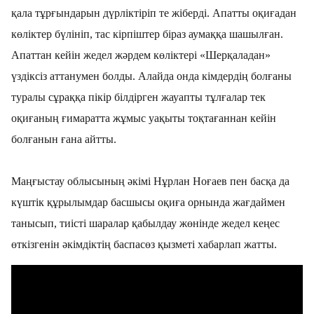
қала тұрғындарын дүрліктіріп те жіберді. Апатты оқиғадан
көліктер бүлініп, тас кірпіштер біраз аумаққа шашылған.
Апаттан кейін жедел жәрдем көліктері «Шерқаладан»
үздіксіз аттанумен болды. Алайда онда кімдердің болғаны
туралы сұраққа пікір білдірген жауапты тұлғалар тек
оқиғаның ғимаратта жұмыс уақыты тоқтағаннан кейін
болғанын ғана айтты.
Маңғыстау облысының әкімі Нұрлан Ноғаев пен басқа да
күштік құрылымдар басшысы оқиға орнында жағдаймен
танысып, тиісті шаралар қабылдау жөнінде жедел кеңес
өткізгенін әкімдіктің баспасөз қызметі хабарлап жатты.