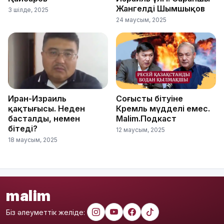
Жангелді Шымшықов
3 шілде, 2025
24 маусым, 2025
Иран-Израиль
Соғыстың бітуіне
қақтығысы. Неден
Кремль мүдделі емес.
басталды, немен
Malim.Подкаст
бітеді?
12 маусым, 2025
18 маусым, 2025
malim
Біз әлеуметтік желіде: