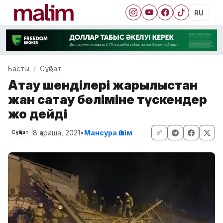
RU
Басты
Сұқбат
Ақтау шенділері жарылыстан
жан сақтау бөліміне түскендер
жоқ дейді
8 қараша, 2021
•
Мансура Әшім
Сұқбат