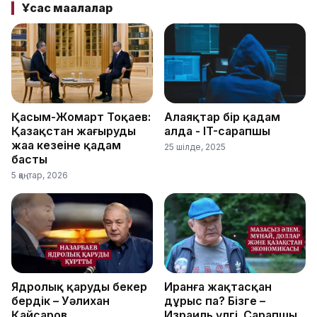
Ұқсас мақалалар
Қасым-Жомарт Тоқаев:
Алаяқтар бір қадам
Қазақстан жаңғырудың
алда - IT-сарапшы
жаңа кезеңіне қадам
25 шілде, 2025
басты
5 қаңтар, 2026
Ядролық қаруды бекер
Иранға жақтасқан
бердік – Уәлихан
дұрыс па? Бізге –
Қайсаров
Израиль үлгі. Сарапшы