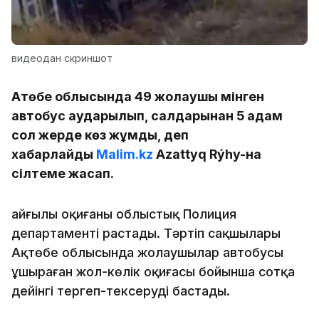
видеодан скриншот
Ақтөбе облысында 49 жолаушы мінген
автобус аударылып, салдарынан 5 адам
сол жерде көз жұмды, деп
хабарлайды
Malim.kz
Azattyq Rýhy-на
сілтеме жасап.
Қайғылы оқиғаны облыстық Полиция
департаменті растады. Тәртіп сақшылары
Ақтөбе облысында жолаушылар автобусы
ұшыраған жол-көлік оқиғасы бойынша сотқа
дейінгі тергеп-тексеруді бастады.