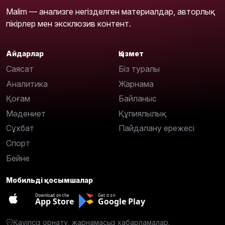
Malim — анализге негізделген материалдар, авторлық
пікірлер мен эксклюзив контент.
Айдарлар
Қызмет
Саясат
Біз туралы
Аналитика
Жарнама
Қоғам
Байланыс
Мәдениет
Құпиялылық
Сұхбат
Пайдалану ережесі
Спорт
Бейне
Мобильді қосымшалар
Download on the
Get it on
App Store
Google Play
Қауіпсіз орнату, жарнамасыз хабарламалар.