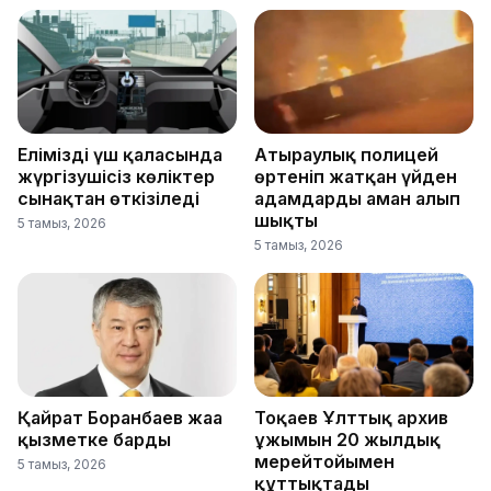
Еліміздің үш қаласында
Атыраулық полицей
жүргізушісіз көліктер
өртеніп жатқан үйден
сынақтан өткізіледі
адамдарды аман алып
шықты
5 тамыз, 2026
5 тамыз, 2026
Қайрат Боранбаев жаңа
Тоқаев Ұлттық архив
қызметке барды
ұжымын 20 жылдық
мерейтойымен
5 тамыз, 2026
құттықтады