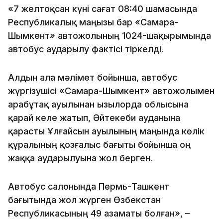
«7 желтоқсан күні сағат 08:40 шамасында
Республикалық маңызы бар «Самара-
Шымкент» автожолының 1024-шақырымында
автобус аударылу фактісі тіркелді.
Алдын ала мәлімет бойынша, автобус
жүргізушісі «Самара-Шымкент» автожолымен
Қарабұтақ ауылынан Қызылорда облысына
қарай келе жатып, Әйтекеби ауданына
қарасты Ұлғайсын ауылының маңында көлік
құралының қозғалыс бағыты бойынша оң
жаққа аударылуына жол берген.
Автобус салонында Пермь-Ташкент
бағытында жол жүрген Өзбекстан
Республикасының 49 азаматы болған», –