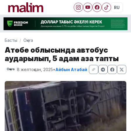
RU
Басты
Оқиға
Ақтөбе облысында автобус
аударылып, 5 адам қаза тапты
8 желтоқсан, 2025
•
Айбын Атабай
Оқиға