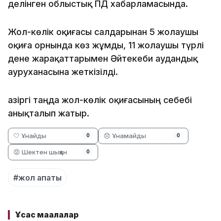
делінген облыстық ПД хабарламасында.
Жол-көлік оқиғасы салдарынан 5 жолаушы
оқиға орнында көз жұмды, 11 жолаушы түрлі
дене жарақаттарымен Әйтекеби аудандық
ауруханасына жеткізілді.
Қазіргі таңда жол-көлік оқиғасының себебі
анықталып жатыр.
🤍 Ұнайды
😞 Ұнамайды
0
0
😡 Шектен шыққан
0
#жол апаты
Ұқсас мақалалар