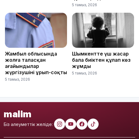
5 тамыз, 2026
Жамбыл облысында
Шымкентте үш жасар
жолға таласқан
бала биіктен құлап көз
ағайындылар
жұмды
жүргізушіні ұрып-соқты
5 тамыз, 2026
5 тамыз, 2026
malim
Біз әлеуметтік желіде: