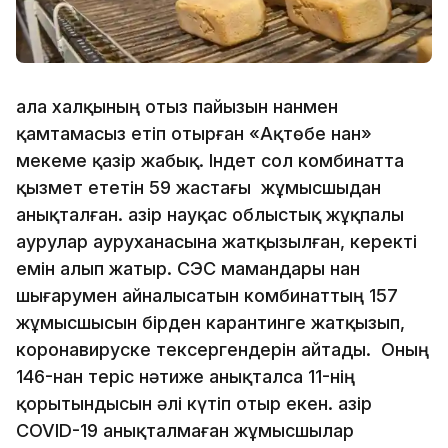
Қала халқының отыз пайызын нанмен
қамтамасыз етіп отырған «Ақтөбе нан»
мекеме қазір жабық. Індет сол комбинатта
қызмет ететін 59 жастағы жұмысшыдан
анықталған. Қазір науқас облыстық жұқпалы
аурулар ауруханасына жатқызылған, керекті
емін алып жатыр. СЭС мамандары нан
шығарумен айналысатын комбинаттың 157
жұмысшысын бірден карантинге жатқызып,
коронавируске тексергендерін айтады. Оның
146-нан теріс нәтиже анықталса 11-нің
қорытындысын әлі күтіп отыр екен. Қазір
COVID-19 анықталмаған жұмысшылар