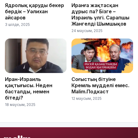
Ядролық қаруды бекер
Иранға жақтасқан
бердік – Уәлихан
дұрыс па? Бізге –
Қайсаров
Израиль үлгі. Сарапшы
Жангелді Шымшықов
3 шілде, 2025
24 маусым, 2025
Иран-Израиль
Соғыстың бітуіне
қақтығысы. Неден
Кремль мүдделі емес.
басталды, немен
Malim.Подкаст
бітеді?
12 маусым, 2025
18 маусым, 2025