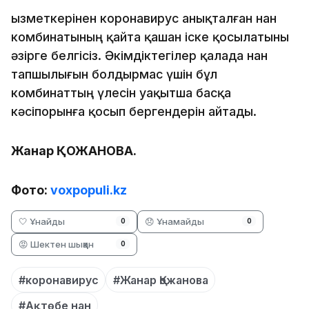
Қызметкерінен коронавирус анықталған нан
комбинатының қайта қашан іске қосылатыны
әзірге белгісіз. Әкімдіктегілер қалада нан
тапшылығын болдырмас үшін бұл
комбинаттың үлесін уақытша басқа
кәсіпорынға қосып бергендерін айтады.
Жанар ҚОЖАНОВА.
Фото:
voxpopuli.kz
🤍 Ұнайды
😞 Ұнамайды
0
0
😡 Шектен шыққан
0
#коронавирус
#Жанар Қожанова
#Ақтөбе нан