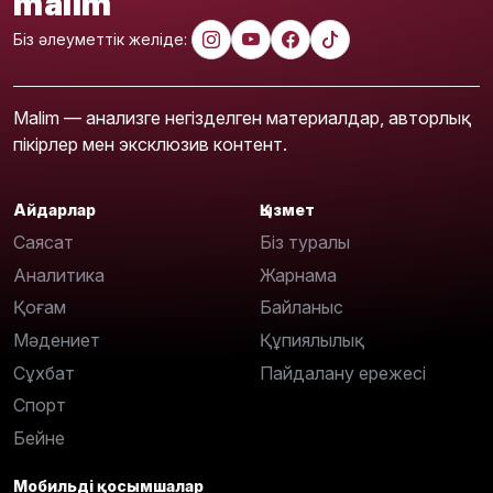
malim
Біз әлеуметтік желіде:
Malim — анализге негізделген материалдар, авторлық
пікірлер мен эксклюзив контент.
Айдарлар
Қызмет
Саясат
Біз туралы
Аналитика
Жарнама
Қоғам
Байланыс
Мәдениет
Құпиялылық
Сұхбат
Пайдалану ережесі
Спорт
Бейне
Мобильді қосымшалар