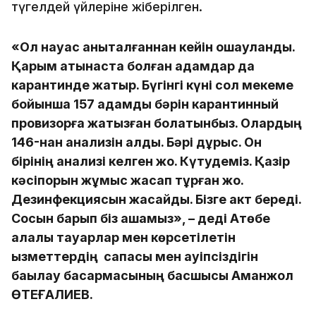
түгелдей үйлеріне жіберілген.
«Ол науқас анықталғаннан кейін оқшауланды.
Қарым қатынаста болған адамдар да
карантинде жатыр. Бүгінгі күні сол мекеме
бойынша 157 адамды бәрін карантинный
провизорға жатқызған болатынбыз. Олардың
146-нан анализін алдық. Бәрі дұрыс. Он
бірінің анализі келген жоқ. Күтудеміз. Қазір
кәсіпорын жұмыс жасап тұрған жоқ.
Дезинфекциясын жасайды. Бізге акт береді.
Сосын барып біз ашамыз», – деді Ақтөбе
қалалық тауарлар мен көрсетілетін
қызметтердің сапасы мен қауіпсіздігін
бақылау басқармасының басшысы Аманжол
ӨТЕҒАЛИЕВ.