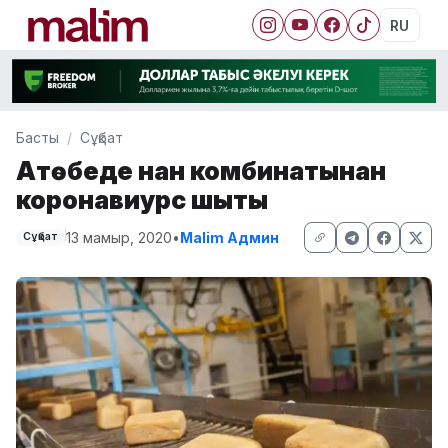
RU
Басты
Сұқбат
Ақтөбеде нан комбинатынан
коронавиурс шықты
13 мамыр, 2020
•
Malim Админ
Сұқбат