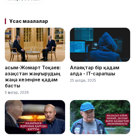
Ұқсас мақалалар
Қасым-Жомарт Тоқаев:
Алаяқтар бір қадам
Қазақстан жаңғырудың
алда - IT-сарапшы
жаңа кезеңіне қадам
25 шілде, 2025
басты
5 қаңтар, 2026