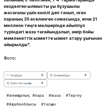
көзделген қылмыстық құқық бұзушылық
жасағаны үшін кәнілі деп танып, оған
параның 35 еселенген сомасында, яғни 21
миллион теңге мөлшерінде айыппұл
түріндегі жаза тағайындалып, өмір бойы
мемлекеттік қызметте қызмет атқару құқығынан
айырылды".
Фото:
🤍 Ұнайды
😞 Ұнамайды
0
0
😡 Шектен шыққан
0
#жемқорлық
#пара
#жаза
#Тергеу
#Ақтөбеоблысы
#тасқын