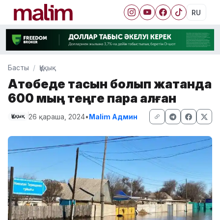
RU
Басты
Құқық
Ақтөбеде тасқын болып жатқанда
600 мың теңге пара алған
26 қараша, 2024
•
Malim Админ
Құқық