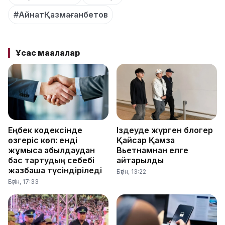
#АйнатҚазмағанбетов
Ұқсас мақалалар
Еңбек кодексінде
Іздеуде жүрген блогер
өзгеріс көп: енді
Қайсар Қамза
жұмысқа қабылдаудан
Вьетнамнан елге
бас тартудың себебі
қайтарылды
жазбаша түсіндіріледі
Бүгін, 13:22
Бүгін, 17:33