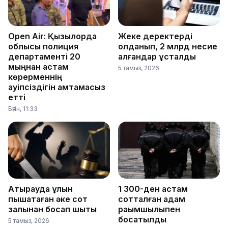
Open Air: Қызылорда
Жеке деректерді
облысы полиция
қолданып, 2 млрд несие
департаменті 20
алғандар ұсталды
мыңнан астам
5 тамыз, 2026
көрерменнің
қауіпсіздігін қамтамасыз
етті
Бүгін, 11:33
Атырауда ұлын
1 300-ден астам
пышақтаған әке сот
сотталған адам
залынан босап шықты
рақымшылықпен
босатылды
5 тамыз, 2026