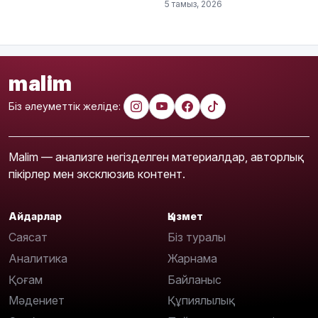
5 тамыз, 2026
malim
Біз әлеуметтік желіде:
Malim — анализге негізделген материалдар, авторлық
пікірлер мен эксклюзив контент.
Айдарлар
Қызмет
Саясат
Біз туралы
Аналитика
Жарнама
Қоғам
Байланыс
Мәдениет
Құпиялылық