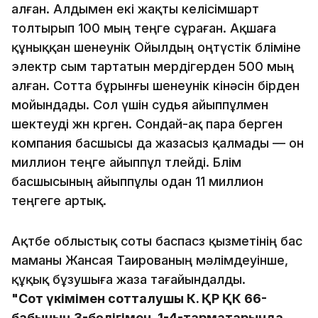
алған. Алдымен екі жақты келісімшарт
толтырып 100 мың теңге сұраған. Ақшаға
құныққан шенеунік Ойылдың оңтүстік бөліміне
электр сым тартатын мердігерден 500 мың
алған. Сотта бұрынғы шенеунік кінәсін бірден
мойындады. Сол үшін судья айыппұлмен
шектеуді жөн көрген. Сондай-ақ пара берген
компания басшысы да жазасыз қалмады — он
миллион теңге айыппұл төлейді. Бөлім
басшысының айыппұлы одан 11 миллион
теңгеге артық.
Ақтөбе облыстық соты баспасөз қызметінің бас
маманы Жансая Таированың мәлімдеуінше,
құқық бұзушыға жаза тағайындалды.
"Сот үкімімен сотталушы К. ҚР ҚК 66-
бабының 3-бөлігімен, 1-4-тармақтарында