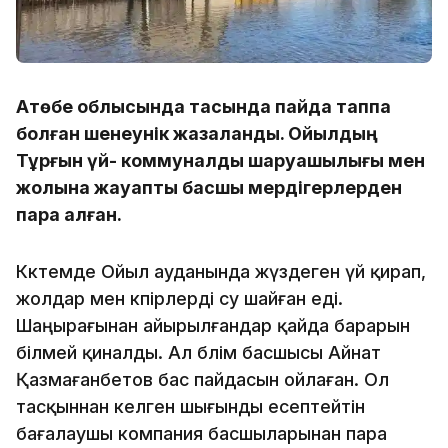
Ақтөбе облысында тасқында пайда таппақ
болған шенеунік жазаланды. Ойылдың
Тұрғын үй- коммуналдық шаруашылығы мен
жолына жауапты басшы мердігерлерден
пара алған.
Көктемде Ойыл ауданында жүздеген үй қирап,
жолдар мен көпірлерді су шайған еді.
Шаңырағынан айырылғандар қайда барарын
білмей қиналды. Ал бөлім басшысы Айнат
Қазмағанбетов бас пайдасын ойлаған. Ол
тасқыннан келген шығынды есептейтін
бағалаушы компания басшыларынан пара