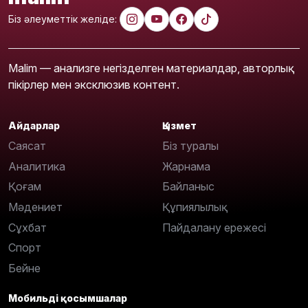
Біз әлеуметтік желіде:
Malim — анализге негізделген материалдар, авторлық
пікірлер мен эксклюзив контент.
Айдарлар
Қызмет
Саясат
Біз туралы
Аналитика
Жарнама
Қоғам
Байланыс
Мәдениет
Құпиялылық
Сұхбат
Пайдалану ережесі
Спорт
Бейне
Мобильді қосымшалар