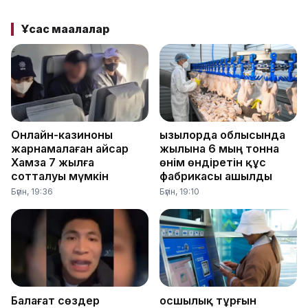
Ұқсас мақалалар
Онлайн-казиноны
Қызылорда облысында
жарнамалаған Қайсар
жылына 6 мың тонна
Хамза 7 жылға
өнім өндіретін құс
сотталуы мүмкін
фабрикасы ашылды
Бүгін, 19:36
Бүгін, 19:10
Балағат сөздер
Қосшылық тұрғын