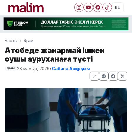
RU
Басты
Қоғам
Ақтөбеде жанармай ішкен
оқушы ауруханаға түсті
28 мамыр, 2026
•
Сабина Асқарқызы
Қоғам