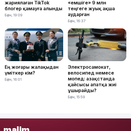
жариялаған TikTok
«емшіге» 9 млн
блогер қамауға алынды
теңгеге жуық ақша
аударған
Бүгін, 19:09
Бүгін, 16:37
Ең жоғары жалақыдан
Электросамокат,
үміткер кім?
велосипед немесе
мопед: Қазақстанда
Бүгін, 16:01
қайсысы апатқа жиі
ұшырайды?
Бүгін, 15:59
malim