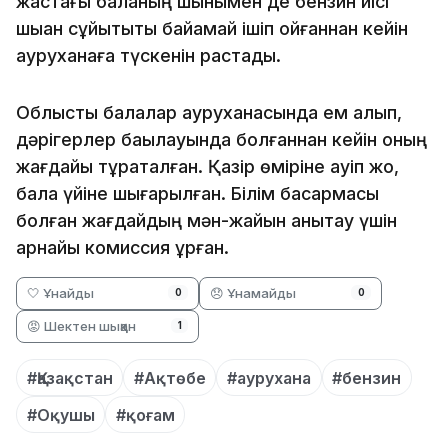
жастағы баланың шынымен де бензин иісі
шыққан сұйықтықты байқамай ішіп қойғаннан кейін
ауруханаға түскенін растады.
Облыстық балалар ауруханасында ем алып,
дәрігерлер бақылауында болғаннан кейін оның
жағдайы тұрақталған. Қазір өміріне қауіп жоқ,
бала үйіне шығарылған. Білім басқармасы
болған жағдайдың мән-жайын анықтау үшін
арнайы комиссия құрған.
🤍 Ұнайды
😞 Ұнамайды
0
0
😡 Шектен шыққан
1
#Қазақстан
#Ақтөбе
#аурухана
#бензин
#Оқушы
#қоғам