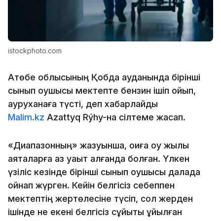
istockphoto.com
Ақтөбе облысының Қобда ауданында бірінші
сынып оқушысы мектепте бензин ішіп қойып,
ауруханаға түсті, деп хабарлайды
Malim.kz
Azattyq Rýhy-на сілтеме жасап.
«Диапазонның» жазуынша, оқиға оқу жылы
аяқталарға аз уақыт қалғанда болған. Үлкен
үзіліс кезінде бірінші сынып оқушысы далада
ойнап жүрген. Кейін белгісіз себеппен
мектептің жертөлесіне түсіп, сол жерден
ішінде не екені белгісіз сұйықтық құйылған