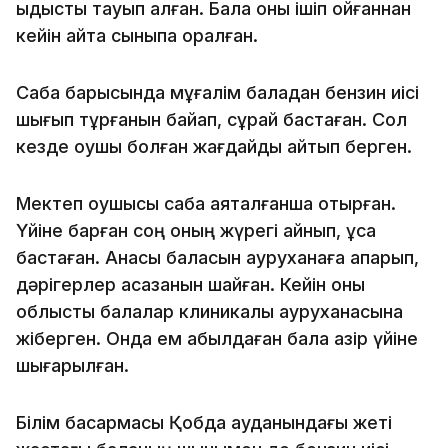
ыдысты тауып алған. Бала оны ішіп қойғаннан
кейін қайта сыныпқа оралған.
Сабақ барысында мұғалім баладан бензин иісі
шығып тұрғанын байқап, сұрай бастаған. Сол
кезде оқушы болған жағдайды айтып берген.
Мектеп оқушысы сабақ аяқталғанша отырған.
Үйіне барған соң оның жүрегі айнып, құса
бастаған. Анасы баласын ауруханаға апарып,
дәрігерлер асқазанын шайған. Кейін оны
облыстық балалар клиникалық ауруханасына
жіберген. Онда ем қабылдаған бала қазір үйіне
шығарылған.
Білім басқармасы Қобда ауданындағы жеті