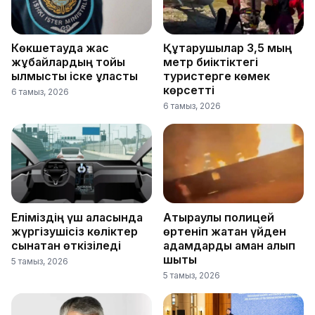
Көкшетауда жас
Құтқарушылар 3,5 мың
жұбайлардың тойы
метр биіктіктегі
қылмыстық іске ұласты
туристерге көмек
көрсетті
6 тамыз, 2026
6 тамыз, 2026
Еліміздің үш қаласында
Атыраулық полицей
жүргізушісіз көліктер
өртеніп жатқан үйден
сынақтан өткізіледі
адамдарды аман алып
шықты
5 тамыз, 2026
5 тамыз, 2026