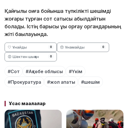
Қайғылы оқиға бойынша түпкілікті шешімді
жоғары тұрған сот сатысы қабылдайтын
болады. Істің барысы құқық қорғау органдарының
жіті бақылауында.
🤍 Ұнайды
😞 Ұнамайды
0
0
😡 Шектен шыққан
0
#Сот
#Ақтөбе облысы
#Үкім
#Прокуратура
#жол апаты
#шешім
Ұқсас мақалалар