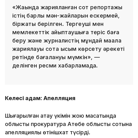
«Жақында жарияланған сот репортажы
істің барлық мән-жайларын ескермей,
біржақты берілген. Тергеуші мен
мемлекеттік айыптаушыға теріс баға
беру және журналистің мұндай мақала
жариялауы сотқа қысым көрсету әрекеті
ретінде бағалануы мүмкін», —
делінген ресми хабарламада.
Келесі қадам: Апелляция
Шығарылған ақтау үкімін жою мақсатында
облыстық прокуратура Ақтөбе облыстық сотына
апелляциялық өтінішхат түсірді.