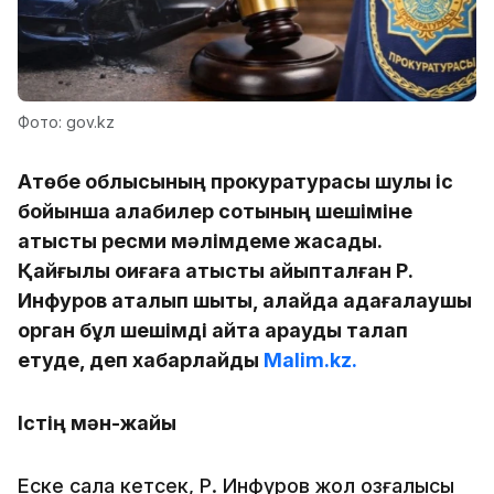
Фото: gov.kz
Ақтөбе облысының прокуратурасы шулы іс
бойынша алқабилер сотының шешіміне
қатысты ресми мәлімдеме жасады.
Қайғылы оқиғаға қатысты айыпталған Р.
Инфуров ақталып шықты, алайда қадағалаушы
орган бұл шешімді қайта қарауды талап
етуде, деп хабарлайды
Malim.kz.
Істің мән-жайы
Еске сала кетсек, Р. Инфуров жол қозғалысы