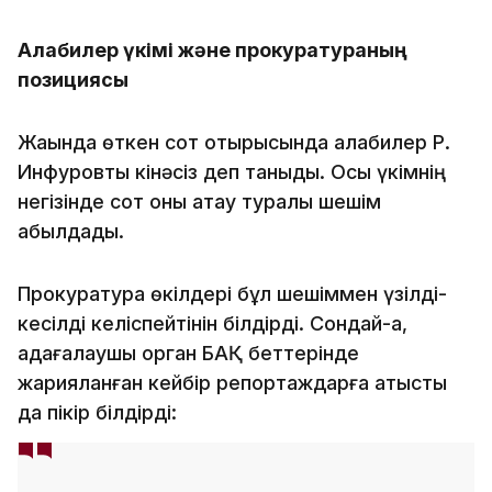
Алқабилер үкімі және прокуратураның
позициясы
Жақында өткен сот отырысында алқабилер Р.
Инфуровты кінәсіз деп таныды. Осы үкімнің
негізінде сот оны ақтау туралы шешім
қабылдады.
Прокуратура өкілдері бұл шешіммен үзілді-
кесілді келіспейтінін білдірді. Сондай-ақ,
қадағалаушы орган БАҚ беттерінде
жарияланған кейбір репортаждарға қатысты
да пікір білдірді: