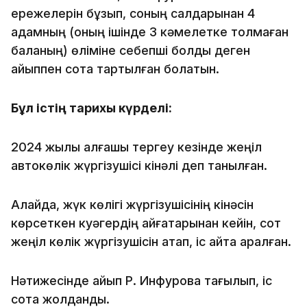
ережелерін бұзып, соның салдарынан 4
адамның (оның ішінде 3 кәмелетке толмаған
баланың) өліміне себепші болды деген
айыппен сотқа тартылған болатын.
Бұл істің тарихы күрделі:
2024 жылы алғашқы тергеу кезінде жеңіл
автокөлік жүргізушісі кінәлі деп танылған.
Алайда, жүк көлігі жүргізушісінің кінәсін
көрсеткен куәгердің айғақтарынан кейін, сот
жеңіл көлік жүргізушісін ақтап, іс қайта қаралған.
Нәтижесінде айып Р. Инфуровқа тағылып, іс
сотқа жолданды.