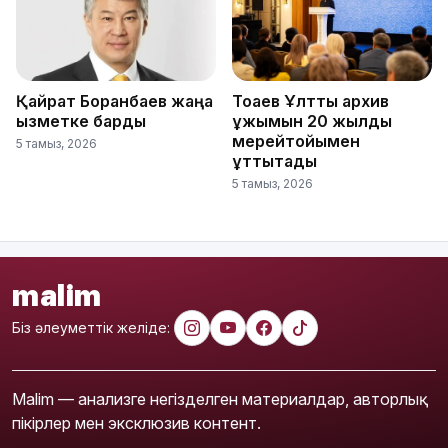
Қайрат Боранбаев жаңа
Тоқаев Ұлттық архив
қызметке барды
ұжымын 20 жылдық
мерейтойымен
5 тамыз, 2026
құттықтады
5 тамыз, 2026
malim
Біз әлеуметтік желіде:
Malim — анализге негізделген материалдар, авторлық
пікірлер мен эксклюзив контент.