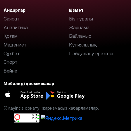
Айдарлар
Қызмет
Саясат
Біз туралы
Аналитика
Жарнама
Қоғам
Байланыс
Мәдениет
Құпиялылық
Сұхбат
Пайдалану ережесі
Спорт
Бейне
Мобильді қосымшалар
Download on the
Get it on
App Store
Google Play
Қауіпсіз орнату, жарнамасыз хабарламалар.