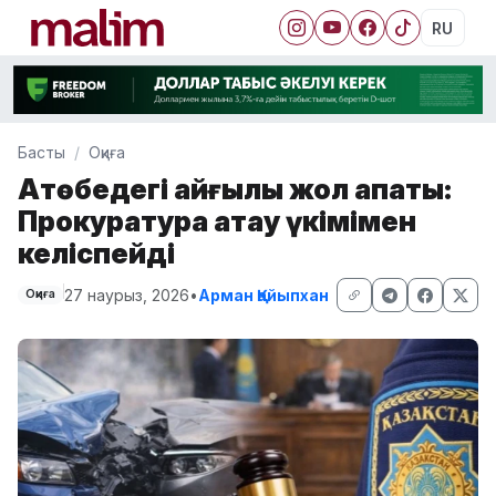
RU
Басты
Оқиға
Ақтөбедегі қайғылы жол апаты:
Прокуратура ақтау үкімімен
келіспейді
27 наурыз, 2026
•
Арман Қайыпхан
Оқиға