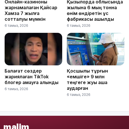
Онлайн-казиноны
Қызылорда облысында
жарнамалаған Қайсар
жылына 6 мың тонна
Хамза 7 жылға
өнім өндіретін құс
сотталуы мүмкін
фабрикасы ашылды
6 тамыз, 2026
6 тамыз, 2026
Балағат сөздер
Қосшылық тұрғын
жариялаған TikTok
«емшіге» 9 млн
блогер қамауға алынды
теңгеге жуық ақша
аударған
6 тамыз, 2026
6 тамыз, 2026
malim