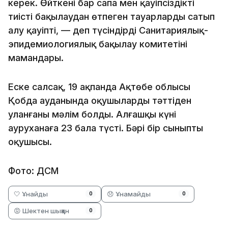
керек. Өйткені бар сапа мен қауіпсіздікті
тиісті бақылаудан өтпеген тауарларды сатып
алу қауіпті, — деп түсіндірді Санитариялық-
эпидемиологиялық бақылау комитетінің
мамандары.
Еске салсақ, 19 ақпанда Ақтөбе облысы
Қобда ауданында оқушылардың тәттіден
уланғаны мәлім болды. Алғашқы күні
ауруханаға 23 бала түсті. Бәрі бір сыныптың
оқушысы.
Фото: ДСМ
🤍 Ұнайды
😞 Ұнамайды
0
0
😡 Шектен шыққан
0