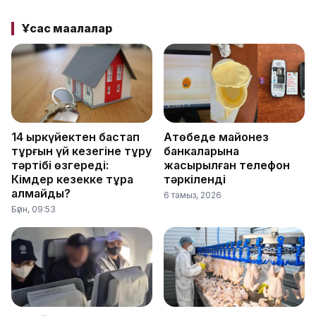
Ұқсас мақалалар
14 қыркүйектен бастап
Ақтөбеде майонез
тұрғын үй кезегіне тұру
банкаларына
тәртібі өзгереді:
жасырылған телефон
Кімдер кезекке тұра
тәркіленді
алмайды?
6 тамыз, 2026
Бүгін, 09:53