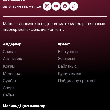
Біз әлеуметтік желіде:
Malim — анализге негізделген материалдар, авторлық
пікірлер мен эксклюзив контент.
Айдарлар
Қызмет
Саясат
Біз туралы
Аналитика
Жарнама
Қоғам
Байланыс
Мәдениет
Құпиялылық
Сұхбат
Пайдалану ережесі
Спорт
Бейне
Мобильді қосымшалар