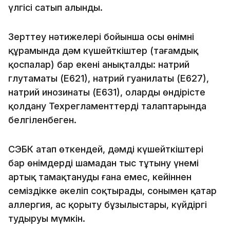
үлгісі сатып алынды.
Зерттеу нәтижелері бойынша осы өнімнің
құрамында дәм күшейткіштер (тағамдық
қоспалар) бар екені анықталды: натрий
глутаматы (Е621), натрий гуанилаты (Е627),
натрий инозинаты (Е631), оларды өндірісте
қолдану Техрегламенттердің талаптарында
белгіленбеген.
СЭБК атап өткендей, дәмді күшейткіштері
бар өнімдерді шамадан тыс тұтыну үнемі
артық тамақтануды ғана емес, кейіннен
семіздікке әкеліп соқтырады, сонымен қатар
аллергия, ас қорыту бұзылыстары, күйдіргі
тудыруы мүмкін.