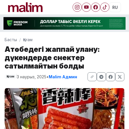
RU
Басты
Қоғам
Ақтөбедегі жаппай улану:
дүкендерде снектер
сатылмайтын болды
3 наурыз, 2025
•
Malim Админ
Қоғам