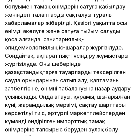
болуымен тамақ өнімдерін сатуға қабылдау
жөніндегі талаптардың сақталуы туралы
хабарламалар жіберілді. Қазіргі уақытта осы
өнімді әкелуге және сатуға тыйым салуды
қоса алғанда, санитариялық-
эпидемиологиялық іс-шаралар жүргізілуде.
Сондай-ақ, ақпараттық-түсіндіру жұмыстары
жүргізілуде. Оның шеңберінде
қазақстандықтарға тауарларды тексерілген
сауда орындарынан сатып алу, қаптаманың
затбелгісіне, өнімнің таңбалануына назар аудару
ұсынылады. Онда атауы, құрамы, шығарылған
күні, жарамдылық мерзімі, сақтау шарттары
көрсетілуі тиіс, әртүрлі маркетплейстерден
күмәнді өндірілген импорттық тамақ
өнімдеріне тапсырыс беруден аулақ болу