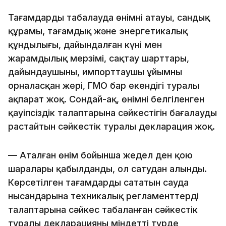
Тағамдарды таңбалауда өнімнің атауы, сандық
құрамы, тағамдық және энергетикалық
құндылығы, дайындалған күні мен
жарамдылық мерзімі, сақтау шарттары,
дайындаушының, импорттаушы ұйымның
орналасқан жері, ГМО бар екендігі туралы
ақпарат жоқ. Сондай-ақ, өнімнің белгіленген
қауіпсіздік талаптарына сәйкестігін бағалауды
растайтын сәйкестік туралы декларация жоқ.
— Аталған өнім бойынша жедел ден қою
шаралары қабылданды, ол сатудан алынды.
Көрсетілген тағамдарды сататын сауда
нысандарына техникалық регламенттердің
талаптарына сәйкес таңбаланған сәйкестік
туралы декларацияның міндетті түрде