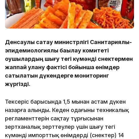
Денсаулық сақтау министрлігі Санитариялық-
эпидемиологиялық бақылау комитеті
оқушылардың шығу тегі күмәнді снектермен
жаппай улану фактісі бойынша өнімдер
сатылатын дүкендерге мониторинг
жүргізді.
Тексеріс барысында 1,5 мыңнан астам дүкен
назарға алынды. Кеден одағының техникалық
регламенттерін сақтау тұрғысынан
зертханалық зерттеулер үшін шығу тегі
күмәнді импорттық өнімдердің (снектер) 14