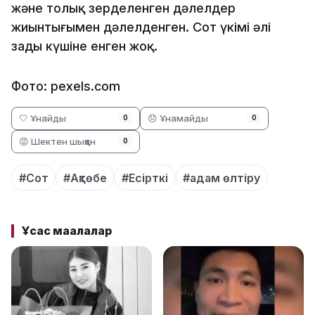
және толық зерделенген дәлелдер
жиынтығымен дәлелденген. Сот үкімі әлі
заңды күшіне енген жоқ.
Фото: pexels.com
🤍 Ұнайды
😞 Ұнамайды
0
0
😡 Шектен шыққан
0
#Сот
#Ақтөбе
#Есірткі
#адам өлтіру
Ұқсас мақалалар