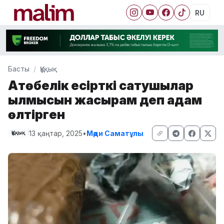
RU
Басты
Құқық
Ақтөбелік есірткі сатушылар
қылмысын жасырам деп адам
өлтірген
13 қаңтар, 2025
•
Мәди Саматұлы
Құқық