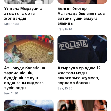
Ұлдана Мырзуанға
Белгілі блогер
қатысты іс сотқа
Астанада былапыт сөз
жолданды
айтқаны үшін қамауға
алынды
Бүгін, 16:33
Бүгін, 14:10
Атырауда балабақша
Атырауда ер адам 12
тәрбиешісінің
жастағы қызды
бүлдіршінге күш
алкогольге жұмсап,
қолданғаны видеоға
зорламақ болған
түсіп қалды
Бүгін, 10:35
Бүгін, 11:20