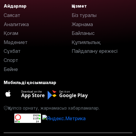
Айдарлар
Қызмет
Саясат
Біз туралы
Аналитика
Жарнама
Қоғам
Байланыс
Мәдениет
Құпиялылық
Сұхбат
Пайдалану ережесі
Спорт
Бейне
Мобильді қосымшалар
Download on the
Get it on
App Store
Google Play
Қауіпсіз орнату, жарнамасыз хабарламалар.