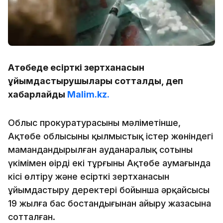
Ақтөбеде есірткі зертханасын
ұйымдастырушылары сотталды, деп
хабарлайды
Malim.kz.
Облыс прокуратурасының мәліметінше,
Ақтөбе облысының қылмыстық істер жөніндегі
мамандандырылған ауданаралық сотының
үкімімен өңірдің екі тұрғыны Ақтөбе аумағында
кісі өлтіру және есірткі зертханасын
ұйымдастыру деректері бойынша әрқайсысы
19 жылға бас бостандығынан айыру жазасына
сотталған.