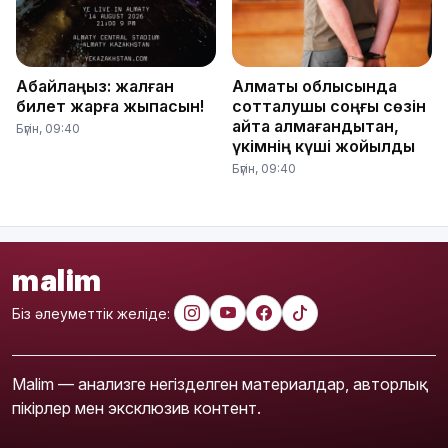
Абайлаңыз: жалған
Алматы облысында
билет жарға жықпасын!
сотталушы соңғы сөзін
айта алмағандықтан,
Бүгін, 09:40
үкімнің күші жойылды
Бүгін, 09:40
malim
Біз әлеуметтік желіде:
Malim — анализге негізделген материалдар, авторлық
пікірлер мен эксклюзив контент.