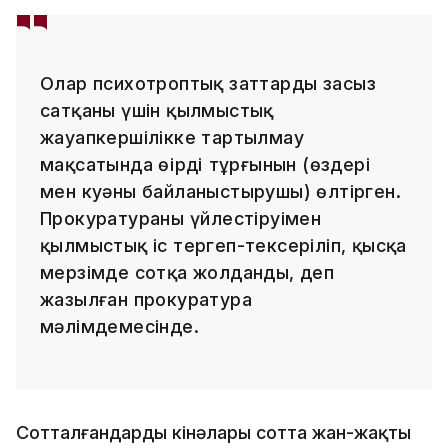
Олар психотроптық заттарды заңсыз
сатқаны үшін қылмыстық
жауапкершілікке тартылмау
мақсатында өңірдің тұрғынын (өздері
мен куәны байланыстырушы) өлтірген.
Прокуратураның үйлестіруімен
қылмыстық іс тергеп-тексеріліп, қысқа
мерзімде сотқа жолданды, деп
жазылған прокуратура
мәлімдемесінде.
Сотталғандардың кінәлары сотта жан-жақты