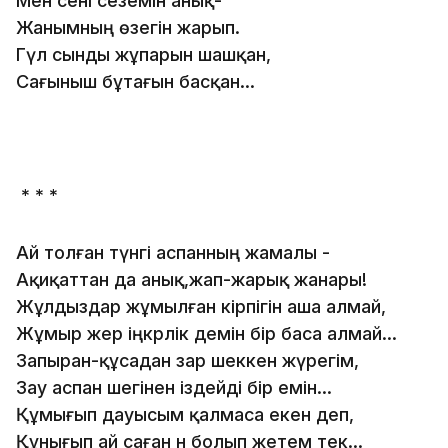
Мен сені сеземін анық-
Жанымның өзегін жарып.
Гүл сынды жұпарын шашқан,
Сағыныш бұтағын басқан...
* * *
Ай толған түнгі аспанның жамалы -
Ақиқаттан да анық,жап-жарық жанары!
Жұлдыздар жұмылған кірпігін аша алмай,
Жұмыр жер іңкәрлік демін бір баса алмай...
Запыран-құсадан зар шеккен жүрегім,
Зау аспан шегінен іздейді бір емін...
Құмығып дауысым қалмаса екен деп,
Құнығып ай саған ән болып жетем тек...