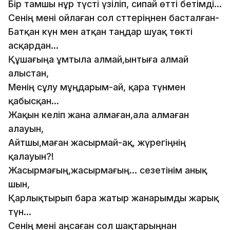
Бір тамшы нұр түсті үзіліп, сипай өтті бетімді...
Сенің мені ойлаған сол сәттеріңнен басталған-
Батқан күн мен атқан таңдар шуақ төкті
асқардан...
Құшағыңа ұмтыла алмай,ынтыға алмай
алыстан,
Менің сұлу мұңдарым-ай, қара түнмен
қабысқан...
Жақын келіп жана алмаған,ала алмаған
алауын,
Айтшы,маған жасырмай-ақ, жүрегіңнің
қалауын?!
Жасырмағың,жасырмағың... сезетінім анық
шын,
Қарлықтырып бара жатыр жанарымды жарық
түн...
Сенің мені аңсаған сол шақтарыңнан