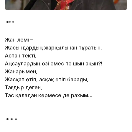
***
Жан әлемі –
Жасындардың жарқылынан тұратын,
Аспан текті,
Аңсаулардың өзі емес пе шын ақын?!
Жанарымен,
Жасқап өтіп, асқақ өтіп барады,
Тағдыр деген,
Тас қаладан көрмесе де рахым...
* * *