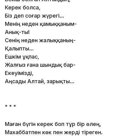
Керек болса,
Біз деп соғар жүрегі...
Менің неден қамыққаным-
Анық-ты!
Сенің неден жалыққаның-
Қалыпты...
Ешкім ұқпас,
Жалғыз ғана шындық бар-
Екеуімізді,
Аңсады Алтай, зарықты...
* * *
Маған бүгін керек боп тұр бір өлең,
Махаббатпен көк пен жерді тіреген.