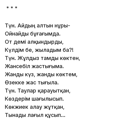
* * *
Түн. Айдың алтын нұры-
Ойнайды бұғағымда.
От демі алқындырды,
Күлдім бе, жыладым ба?!
Түн. Жұлдыз тамды көктен,
Жансебіл жастығыма.
Жанды күз, жанды көктем,
Өзекке жас тығыла.
Түн. Таулар қарауытқан,
Көздерім шағылысып.
Көкжиек алау жұтқан,
Тынады лағыл құсып...