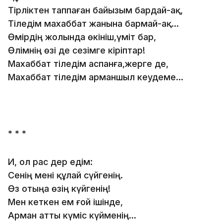
Тірліктен таппаған байызым бардай-ақ,
Тіледім махаббат жанына бармай-ақ...
Өмірдің жолында өкініш,үміт бар,
Өлімнің өзі де сезімге кіріптар!
Махаббат тіледім аспанға,жерге де,
Махаббат тіледім арманшыл кеудеме...
* * *
Иә, ол рас дер едім:
Сенің мені құлай сүйгенің.
Өз отыңа өзің күйгенің!
Мен кеткен ем ғой ішінде,
Арман атты күміс күйменің...