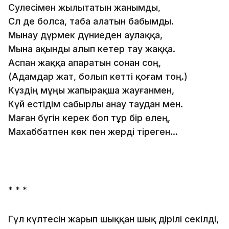
Сәулесімен жылытатын жанымды,
Сәл де болса, таба алатын бабымды.
Мынау дүрмек дүниеден аулаққа,
Мына ақынды алып кетер тау жаққа.
Аспан жаққа апаратын сонан соң,
(Адамдар жат, болып кетті қоғам тоң.)
Күздің мұңы жапырақша жауғанмен,
Күй естідім сабырлы анау таудан мен.
Маған бүгін керек боп тұр бір өлең,
Махаббатпен көк пен жерді тіреген...
* * *
Гүл күлтесін жарып шыққан шық дірілі секілді,