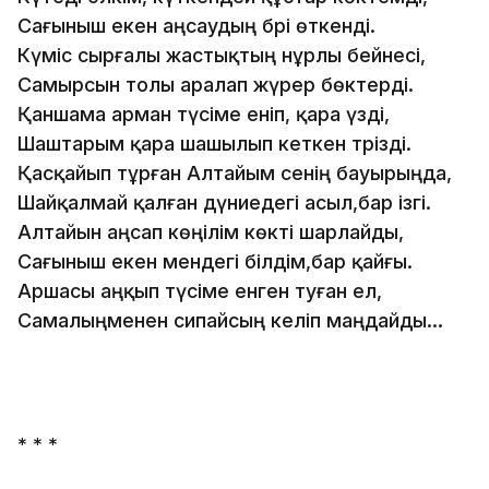
Сағыныш екен аңсаудың бәрі өткенді.
Күміс сырғалы жастықтың нұрлы бейнесі,
Самырсын толы аралап жүрер бөктерді.
Қаншама арман түсіме еніп, қара үзді,
Шаштарым қара шашылып кеткен тәрізді.
Қасқайып тұрған Алтайым сенің бауырыңда,
Шайқалмай қалған дүниедегі асыл,бар ізгі.
Алтайын аңсап көңілім көкті шарлайды,
Сағыныш екен мендегі білдім,бар қайғы.
Аршасы аңқып түсіме енген туған ел,
Самалыңменен сипайсың келіп маңдайды...
* * *