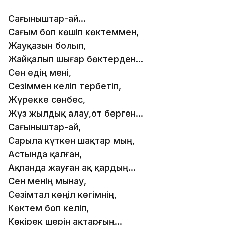
Сағыныштар-ай...
Сағым боп көшіп көктеммен,
Жауқазын болып,
Жайқалып шығар бөктерден...
Сен едің мені,
Сезіммен келіп тербетіп,
Жүрекке сөнбес,
Жүз жылдық алау,от берген...
Сағыныштар-ай,
Сарыла күткен шақтар мың,
Астында қалған,
Ақпанда жауған ақ қардың...
Сен менің мынау,
Сезімтал көңіл көгімнің,
Көктем боп келіп,
Көкірек шерін ақтарғың...