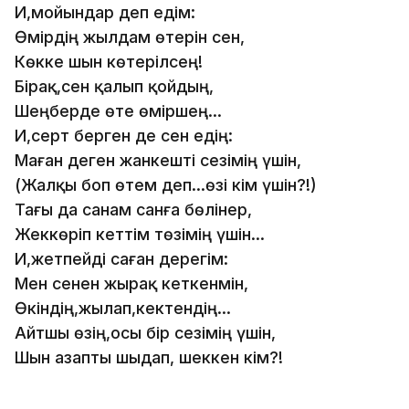
Иә,мойындар деп едім:
Өмірдің жылдам өтерін сен,
Көкке шын көтерілсең!
Бірақ,сен қалып қойдың,
Шеңберде өте өміршең...
Иә,серт берген де сен едің:
Маған деген жанкешті сезімің үшін,
(Жалқы боп өтем деп...өзі кім үшін?!)
Тағы да санам санға бөлінер,
Жеккөріп кеттім төзімің үшін...
Иә,жетпейді саған дерегім:
Мен сенен жырақ кеткенмін,
Өкіндің,жылап,кектендің...
Айтшы өзің,осы бір сезімің үшін,
Шын азапты шыдап, шеккен кім?!