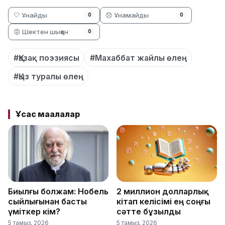
🤍 Ұнайды
😞 Ұнамайды
0
0
😡 Шектен шыққан
0
#Қазақ поэзиясы
#Махаббат жайлы өлең
#Қыз туралы өлең
Ұқсас мақалалар
Биылғы болжам: Нобель
2 миллион долларлық
сыйлығынан басты
кітап келісімі ең соңғы
үміткер кім?
сәтте бұзылды
5 тамыз, 2026
5 тамыз, 2026