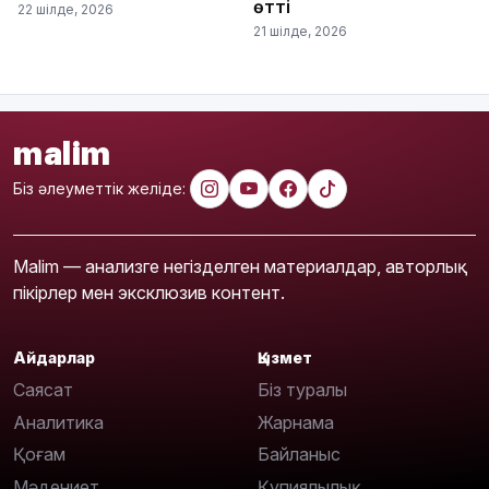
өтті
22 шілде, 2026
21 шілде, 2026
malim
Біз әлеуметтік желіде:
Malim — анализге негізделген материалдар, авторлық
пікірлер мен эксклюзив контент.
Айдарлар
Қызмет
Саясат
Біз туралы
Аналитика
Жарнама
Қоғам
Байланыс
Мәдениет
Құпиялылық