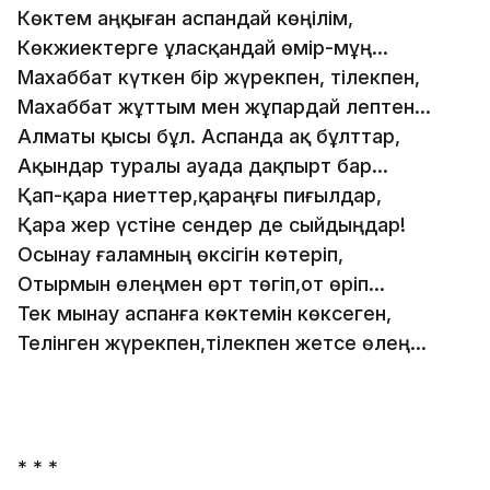
Көктем аңқыған аспандай көңілім,
Көкжиектерге ұласқандай өмір-мұң...
Махаббат күткен бір жүрекпен, тілекпен,
Махаббат жұттым мен жұпардай лептен...
Алматы қысы бұл. Аспанда ақ бұлттар,
Ақындар туралы ауада дақпырт бар...
Қап-қара ниеттер,қараңғы пиғылдар,
Қара жер үстіне сендер де сыйдыңдар!
Осынау ғаламның өксігін көтеріп,
Отырмын өлеңмен өрт төгіп,от өріп...
Тек мынау аспанға көктемін көксеген,
Телінген жүрекпен,тілекпен жетсе өлең...
* * *