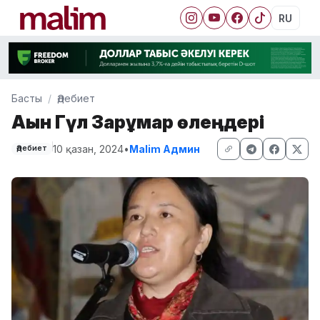
RU
Басты
Әдебиет
Ақын Гүл Зарқұмар өлеңдері
10 қазан, 2024
•
Malim Админ
Әдебиет