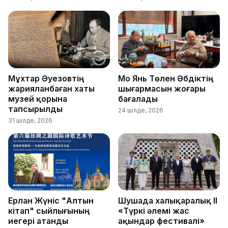
Мұхтар Әуезовтің
Мо Янь Төлен Әбдіктің
жарияланбаған хаты
шығармасын жоғары
музей қорына
бағалады
тапсырылды
24 шілде, 2026
31 шілде, 2026
Ерлан Жүніс "Алтын
Шушада халықаралық ІІ
кітап" сыйлығының
«Түркі әлемі жас
иегері атанды
ақындар фестивалі»