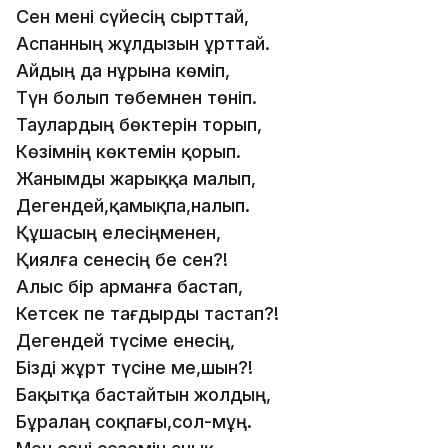
Сен мені сүйесің сырттай,
Аспанның жұлдызын ұрттай.
Айдың да нұрына көміп,
Түн болып төбемнен төніп.
Таулардың бөктерін торып,
Көзімнің көктемін қорып.
Жанымды жарыққа малып,
Дегендей,қамықпа,налып.
Құшасың елесіңменен,
Қиялға сенесің бе сен?!
Алыс бір арманға бастап,
Кетсек пе тағдырды тастап?!
Дегендей түсіме енесің,
Бізді жұрт түсіне ме,шын?!
Бақытқа бастайтын жолдың,
Бұралаң соқпағы,сол-мұң.