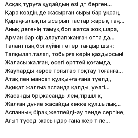
Асқақ тұруға құдайдың өзі дәт берген...
Қара көздің де жасырған сыры бар ұқсаң,
Қараңғылықты ысырып тастар жарық таң...
Анық дегенің тамұқ боп жатса жоқ шара,
Арман бар сірә,алаулап жанған отта да...
Таланттың бәрі күйініп өтер тағдыр шын:
Талқылап,талап, тобырға көрін қаздырсын!
Жаласы жалған, өсегі өрттей қоғамда,
Жауһарды көрсе тоғытар тоқтау тоғанға...
Атақ пен мансап құлқынға ғана тәуелді,
Ақиқат жалғыз аспанда қалды, әуелгі...
Жасанды бәрі,жасанды әлем,тіршілік,
Жалған дүние жасайды көкке құлшылық...
Аспанның бірақ,жетпейді-ау пенде сертіне,
Ағып түседі жасындар ғана жер тіле...