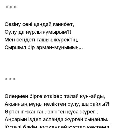
* * *
Сезіну сені қандай ғанибет,
Сұлу да нұрлы ғұмырым?!
Мен сендегі ғашық жүректің,
Сыршыл бір арман-мұңымын...
* * *
Өлеңмен бірге өткізер талай күн-айды,
Ақынның мұңы неліктен сұлу, шырайлы?!
Өртеніп-жанған, өкінген құса жүрегі,
Аңсарын іздеп аспанда жүрген сыңайлы.
Күтеді бәлкім, күткендей құстар көктемді,