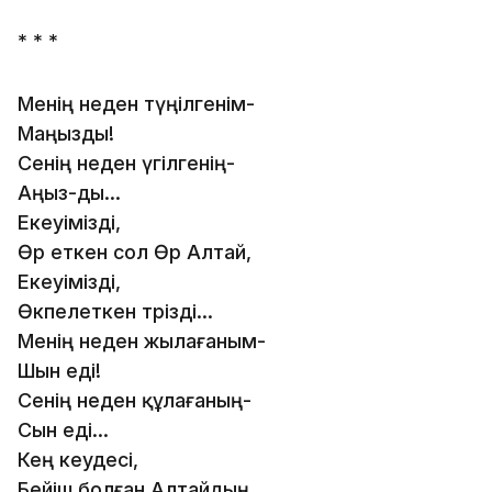
* * *
Менің неден түңілгенім-
Маңызды!
Сенің неден үгілгенің-
Аңыз-ды...
Екеуімізді,
Өр еткен сол Өр Алтай,
Екеуімізді,
Өкпелеткен тәрізді...
Менің неден жылағаным-
Шын еді!
Сенің неден құлағаның-
Сын еді...
Кең кеудесі,
Бейіш болған Алтайдың,