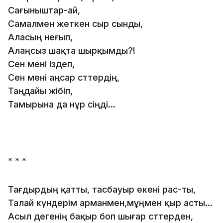
Сағыныштар-ай,
Самалмен жеткен сыр сынды,
Аласың неғып,
Алаңсыз шақта шырқымды?!
Сен мені іздеп,
Сен мені аңсар сәттердің,
Таңдайы жібіп,
Тамырына да нұр сіңді...
* * *
Тағдырдың қатты, тасбауыр екені рас-ты,
Талай күндерім арманмен,мұңмен қыр асты...
Асыл дегенің бақыр боп шығар сәттерден,