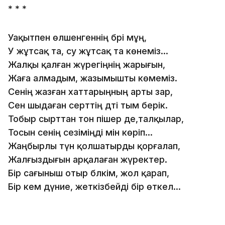
* * *
Уақытпен өлшенгеннің бәрі мұң,
У жұтсақ та, су жұтсақ та көнеміз...
Жалқы қалған жүрегіңнің жарығын,
Жаға алмадым, жазымышты көмеміз.
Сенің жазған хаттарыңның арты зар,
Сен шыдаған серттің дәті тым берік.
Тобыр сырттан тон пішер де,талқылар,
Тосын сенің сезіміңді мін көріп...
Жаңбырлы түн қолшатырды қорғалап,
Жалғыздығын арқалаған жүректер.
Бір сағыныш отыр бәлкім, жол қарап,
Бір кем дүние, жеткізбейді бір өткел...