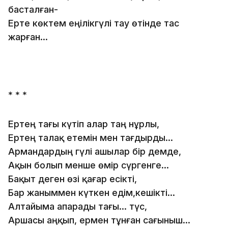
басталған-
Ерте көктем еңілікгүлі тау өтінде тас
жарған...
* * *
Ертең тағы күтіп алар таң нұрлы,
Ертең талақ етемін мен тағдырды...
Армандардың гүлі ашылар бір демде,
Ақын болып менше өмір сүргенге...
Бақыт деген өзі қағар есікті,
Бар жаныммен күткен едім,кешікті...
Алтайыма апарады тағы... түс,
Аршасы аңқып, ермен тұнған сағыныш...