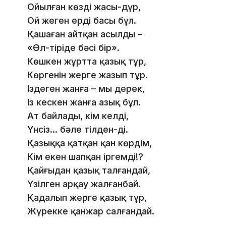
Ойылған көздің жасы-дүр,
Ой жеген ердің басы бұл.
Қашаған айтқан асылдың –
«Өл-тіріде бәсі бір».
Көшкен жұртта қазық тұр,
Көргенін жерге жазып тұр.
Іздеген жанға – мың дерек,
Із кескен жанға азық бұл.
Ат байлады, кім келді,
Үнсіз… бәле тілден-ді.
Қазыққа қатқан қан көрдім,
Кім екен шапқан іргемді!?
Қайғыдан қазық талғандай,
Үзілген арқау жалғанбай.
Қадалып жерге қазық тұр,
Жүрекке қанжар салғандай.