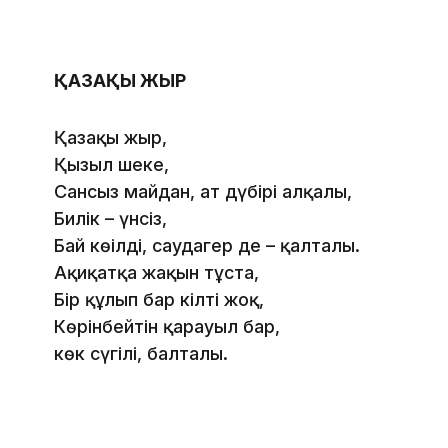
ҚАЗАҚЫ ЖЫР
Қазақы жыр,
Қызыл шеке,
Сансыз майдан, ат дүбірі алқалы,
Билік – үнсіз,
Бай көңілді, саудагер де – қалталы.
Ақиқатқа жақын тұста,
Бір құлып бар кілті жоқ,
Көрінбейтін қарауыл бар,
көк сүңгілі, балталы.