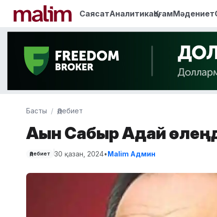
Саясат
Аналитика
Қоғам
Мәдениет
Басты
Әдебиет
Ақын Сабыр Адай өлең
30 қазан, 2024
•
Malim Админ
Әдебиет