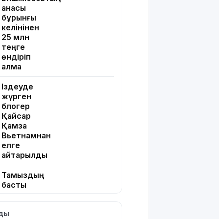
анасы
бұрынғы
келінінен
25 млн
теңге
өндіріп
алмақ
Іздеуде
жүрген
блогер
Қайсар
Қамза
Вьетнамнан
елге
қайтарылды
Тамыздың
басты
кинопремьераларымен
таныссыз
лды
ба?