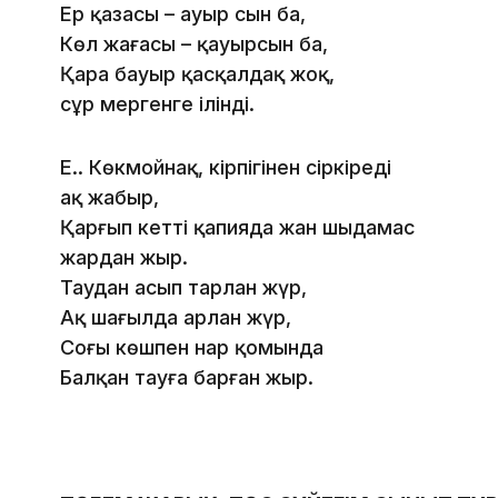
Ер қазасы – ауыр сын ба,
Көл жағасы – қауырсын ба,
Қара бауыр қасқалдақ жоқ,
сұр мергенге ілінді.
Е.. Көкмойнақ, кірпігіңнен сіркіреді
ақ жаңбыр,
Қарғып кетті қапияда жан шыдамас
жардан жыр.
Таудан асып тарлан жүр,
Ақ шағылда арлан жүр,
Соңғы көшпен нар қомында
Балқан тауға барған жыр.