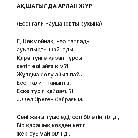
АҚ ШАҒЫЛДА АРЛАН ЖҮР
(Есенғали Раушановтың рухына)
Е, Көкмойнақ, нәр татпадың,
ауыздықты шайнадың.
Қара түнге қарап тұрсың,
кетіп еді айға кім?!
Жұлдыз болу айып па?..
Есенғали – ғайыпта.
Еске түсіп қайдағың?!
…Желбіреген байрағым.
Сенің жаның туыс еді, сол білетін тіліңді,
Бір қарашық көзден кетті,
жер суымай білінді.