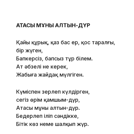
АТАСЫ МҰНЫҢ АЛТЫН-ДҮР
Қайың құрық, қаз бас ер, қос таралғы,
бір жүген,
Бапкерсіз, бапсыз тұр білем.
Ат әбзелі не керек,
Жабыға жайдақ мүлгіген.
Күміспен зерлеп күлдірген,
сегіз өрім қамшым-дүр,
Атасы мұның алтын-дүр.
Бедерлеп іліп сәндікке,
Бітік көз неме шалқып жүр.