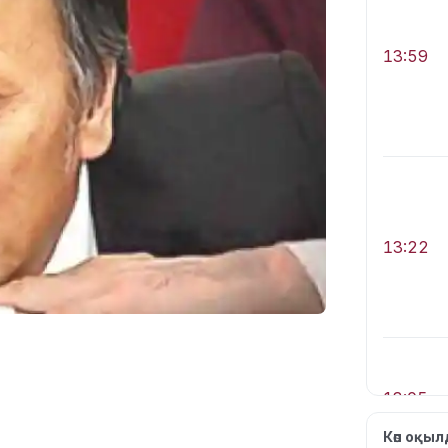
13:59
13:22
13:05
Көп оқы