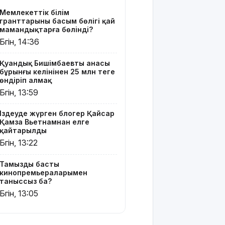
Мемлекеттік білім
Астротуризмнің
гранттарының басым бөлігі қай
астанасына
мамандықтарға бөлінді?
айналды
Бүгін, 14:36
Киевке
Қуандық Бишімбаевтың анасы
жасалған
бұрынғы келінінен 25 млн теңге
ауқымды
өндіріп алмақ
шабуыл:
Бүгін, 13:59
Батыс
Украинаның
Іздеуде жүрген блогер Қайсар
әуе
Қамза Вьетнамнан елге
қорғанысын
қайтарылды
күшейту
Бүгін, 13:22
мәселесін
қайта
Тамыздың басты
көтерді
кинопремьераларымен
таныссыз ба?
Open Air:
Бүгін, 13:05
Қызылорда
облысы
полиция