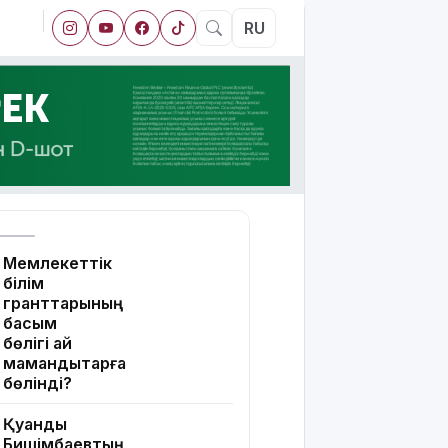
RU
Мемлекеттік
білім
гранттарының
басым
бөлігі қай
мамандықтарға
бөлінді?
Қуандық
Бишімбаевтың