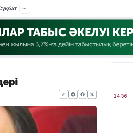
Сұқбат
дері
14:36