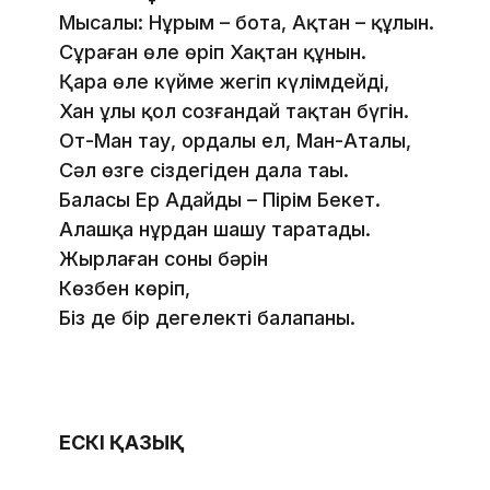
Мысалы: Нұрым – бота, Ақтан – құлын.
Сұраған өлең өріп Хақтан құнын.
Қара өлең күйме жегіп күлімдейді,
Хан ұлы қол созғандай тақтан бүгін.
От-Ман тау, ордалы ел, Ман-Аталы,
Сәл өзге сіздегіден дала таңы.
Баласы Ер Адайдың – Пірім Бекет.
Алашқа нұрдан шашу таратады.
Жырлаған соның бәрін
Көзбен көріп,
Біз де бір дегелектің балапаны.
ЕСКІ ҚАЗЫҚ