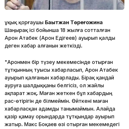
Құқық қорғаушы
Бақытжан Төреғожина
Шаңырақ ісі бойынша 18 жылға сотталған
Арон Атабек (Арон Едігеев) ауырып қалды
деген хабар алғанын жеткізді.
"Аронмен бір түзеу мекемесінде отырған
тұтқынның туысы хабарласып, Арон Атабек
ауырып қалғанын хабарлады. Бірақ қандай
ауруға шалдыққаны белгісіз, ол жайлы
ақпарат жоқ. Маған жеткен бұл хабардың
рас-өтірігін де білмеймін. Өйткені маған
хабарласқан адамды танымаймын. Алайда
қазір қамау орындарда тұтқындар ауырып
жатыр. Макс Боқаев өзі отырған мекемедегі