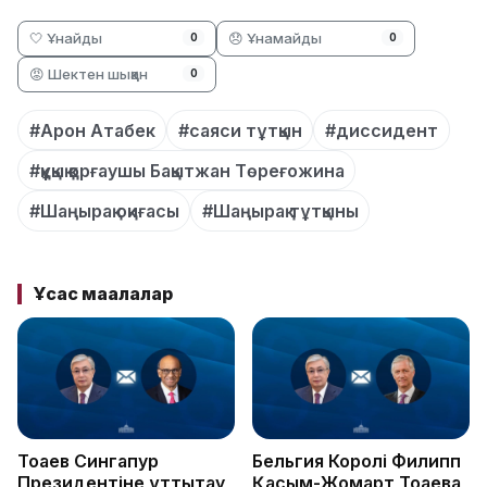
🤍 Ұнайды
😞 Ұнамайды
0
0
😡 Шектен шыққан
0
#Арон Атабек
#саяси тұтқын
#диссидент
#құқық қорғаушы Бақытжан Төреғожина
#Шаңырақ оқиғасы
#Шаңырақ тұтқыны
Ұқсас мақалалар
Тоқаев Сингапур
Бельгия Королі Филипп
Президентіне құттықтау
Қасым-Жомарт Тоқаевқа