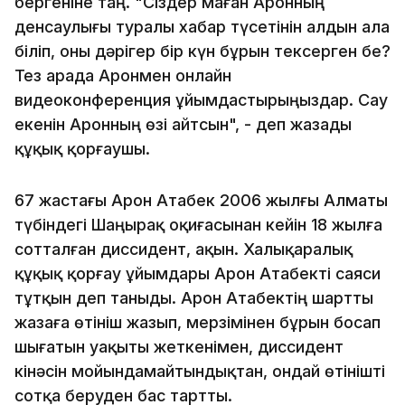
бергеніне таң. "Сіздер маған Аронның
денсаулығы туралы хабар түсетінін алдын ала
біліп, оны дәрігер бір күн бұрын тексерген бе?
Тез арада Аронмен онлайн
видеоконференция ұйымдастырыңыздар. Сау
екенін Аронның өзі айтсын", - деп жазады
құқық қорғаушы.
67 жастағы Арон Атабек 2006 жылғы Алматы
түбіндегі Шаңырақ оқиғасынан кейін 18 жылға
сотталған диссидент, ақын. Халықаралық
құқық қорғау ұйымдары Арон Атабекті саяси
тұтқын деп таныды. Арон Атабектің шартты
жазаға өтініш жазып, мерзімінен бұрын босап
шығатын уақыты жеткенімен, диссидент
кінәсін мойындамайтындықтан, ондай өтінішті
сотқа беруден бас тартты.