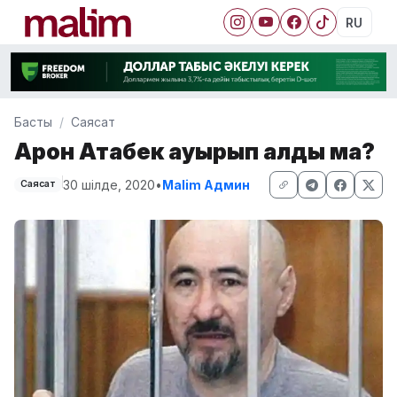
RU
Басты
Саясат
Арон Атабек ауырып қалды ма?
30 шілде, 2020
•
Malim Админ
Саясат