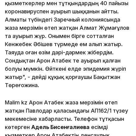
қызметкерлер мен тұтқындардың 40 пайызы
коронавируспен ауырып шыққанын айтты.
Алматы түбіндегі Заречный колониясында
жаза мерзімін өтеп жатқан Алмат Жұмағұлов
та ауырып жүр. Онымен бірге сотталған
Кенжебек Әбішев түрмеде ем алып жатыр.
Таяуда оған өзім дәрі-дәрмек жібердім.
Сондықтан Арон Атабек те ауырып қалған
болуы мүмкін. Өйткені елде эпидемия жүріп
жатыр", - дейді құқық қорғаушы Бақытжан
Төреғожина.
Malim kz Арон Атабек жаза мерзімін өтеп
жатқан Павлодар қаласындағы АП162/1 түзеу
мекемесіне хабарласты. Телефон тұтқасын
көтерген
Адель Бисенғалиева
есімді
қызметкер Арон Атабектің денсаулық