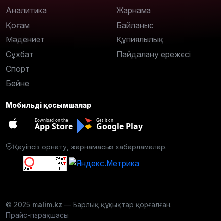
Аналитика
Жарнама
Қоғам
Байланыс
Мәдениет
Құпиялылық
Сұхбат
Пайдалану ережесі
Спорт
Бейне
Мобильді қосымшалар
Download on the
Get it on
App Store
Google Play
Қауіпсіз орнату, жарнамасыз хабарламалар.
© 2025
malim.kz
— Барлық құқықтар қорғалған.
Прайс-парақшасы