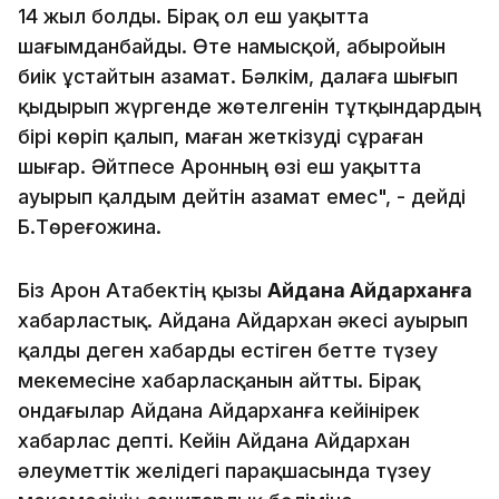
14 жыл болды. Бірақ ол еш уақытта
шағымданбайды. Өте намысқой, абыройын
биік ұстайтын азамат. Бәлкім, далаға шығып
қыдырып жүргенде жөтелгенін тұтқындардың
бірі көріп қалып, маған жеткізуді сұраған
шығар. Әйтпесе Аронның өзі еш уақытта
ауырып қалдым дейтін азамат емес", - дейді
Б.Төреғожина.
Біз Арон Атабектің қызы
Айдана Айдарханға
хабарластық. Айдана Айдархан әкесі ауырып
қалды деген хабарды естіген бетте түзеу
мекемесіне хабарласқанын айтты. Бірақ
ондағылар Айдана Айдарханға кейінірек
хабарлас депті. Кейін Айдана Айдархан
әлеуметтік желідегі парақшасында түзеу