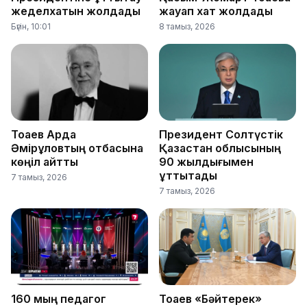
жеделхатын жолдады
жауап хат жолдады
Бүгін, 10:01
8 тамыз, 2026
Тоқаев Ардақ
Президент Солтүстік
Әмірқұловтың отбасына
Қазақстан облысының
көңіл айтты
90 жылдығымен
құттықтады
7 тамыз, 2026
7 тамыз, 2026
160 мың педагог
Тоқаев «Бәйтерек»