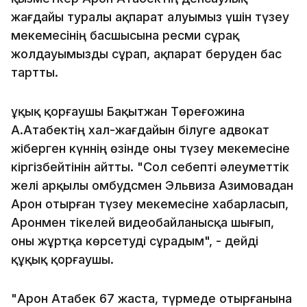
жағдайы туралы ақпарат алуымыз үшін түзеу
мекемесінің басшысына ресми сұрақ
жолдауымызды сұрап, ақпарат беруден бас
тартты.
Құқық қорғаушы Бақытжан Төреғожина
А.Атабектің хал-жағдайын білуге адвокат
жіберген күннің өзінде оны түзеу мекемесіне
кіргізбейтінін айтты. "Сол себепті әлеуметтік
желі арқылы омбудсмен Эльвиза Азимовадан
Арон отырған түзеу мекемесіне хабарласып,
Аронмен тікелей видеобайланысқа шығып,
оны жұртқа көрсетуді сұрадым", - дейді
құқық қорғаушы.
"Арон Атабек 67 жаста, түрмеде отырғанына