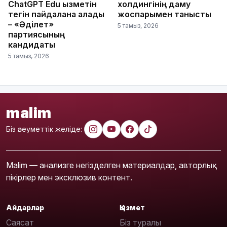
ChatGPT Edu қызметін
холдингінің даму
тегін пайдалана алады
жоспарымен танысты
– «Әділет»
5 тамыз, 2026
партиясының
кандидаты
5 тамыз, 2026
malim
Біз әлеуметтік желіде:
Malim — анализге негізделген материалдар, авторлық
пікірлер мен эксклюзив контент.
Айдарлар
Қызмет
Саясат
Біз туралы