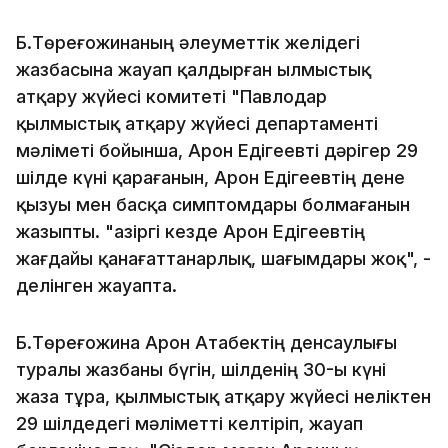
Б.Төреғожинаның әлеуметтік желідегі
жазбасына жауап қалдырған Қылмыстық
атқару жүйесі комитеті "Павлодар
қылмыстық атқару жүйесі департаменті
мәліметі бойынша, Арон Едігеевті дәрігер 29
шілде күні қарағанын, Арон Едігеевтің дене
қызуы мен басқа симптомдары болмағанын
жазыпты. "Қазіргі кезде Арон Едігеевтің
жағдайы қанағаттанарлық, шағымдары жоқ", -
делінген жауапта.
Б.Төреғожина Арон Атабектің денсаулығы
туралы жазбаны бүгін, шілденің 30-ы күні
жаза тұра, қылмыстық атқару жүйесі неліктен
29 шілдедегі мәліметті келтіріп, жауап