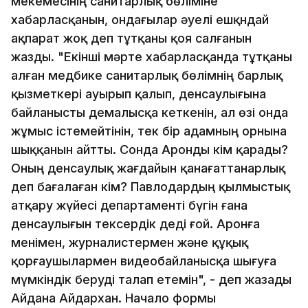
мекемесінің санитарлық бөліміне
хабарласқанын, ондағылар әуелі ешқндай
ақпарат жоқ деп тұтқаны қоя салғанын
жазды. "Екінші мәрте хабарласқанда тұтқаны
алған медбике санитарлық бөлімнің барлық
қызметкері ауырып қалып, денсаулығына
байланысты демалысқа кеткенін, ал өзі онда
жұмыс істемейтінін, тек бір адамның орнына
шыққанын айтты. Сонда Аронды кім қарады?
Оның денсаулық жағдайын қанағаттанарлық
деп бағалаған кім? Павлодардың қылмыстық
атқару жүйесі департаменті бүгін ғана
денсаулығын тексердік деді ғой. Аронға
менімен, журналистермен және құқық
қорғаушылармен видеобайланысқа шығуға
мүмкіндік беруді талап етемін", - деп жазады
Айдана Айдархан. Начало формы