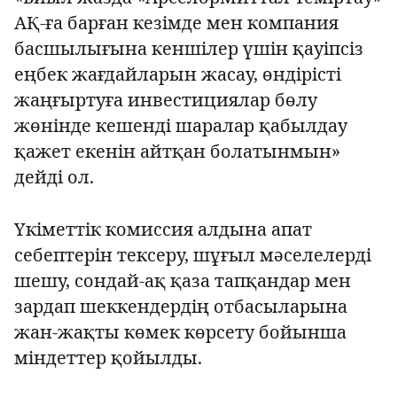
АҚ-ға барған кезімде мен компания
басшылығына кеншілер үшін қауіпсіз
еңбек жағдайларын жасау, өндірісті
жаңғыртуға инвестициялар бөлу
жөнінде кешенді шаралар қабылдау
қажет екенін айтқан болатынмын»
дейді ол.
Үкіметтік комиссия алдына апат
себептерін тексеру, шұғыл мәселелерді
шешу, сондай-ақ қаза тапқандар мен
зардап шеккендердің отбасыларына
жан-жақты көмек көрсету бойынша
міндеттер қойылды.