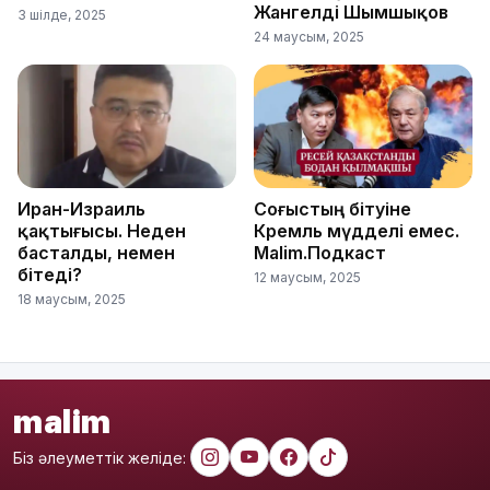
Жангелді Шымшықов
3 шілде, 2025
24 маусым, 2025
Иран-Израиль
Соғыстың бітуіне
қақтығысы. Неден
Кремль мүдделі емес.
басталды, немен
Malim.Подкаст
бітеді?
12 маусым, 2025
18 маусым, 2025
malim
Біз әлеуметтік желіде: