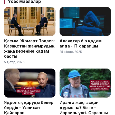
Ұқсас мақалалар
Қасым-Жомарт Тоқаев:
Алаяқтар бір қадам
Қазақстан жаңғырудың
алда - IT-сарапшы
жаңа кезеңіне қадам
25 шілде, 2025
басты
5 қаңтар, 2026
Ядролық қаруды бекер
Иранға жақтасқан
бердік – Уәлихан
дұрыс па? Бізге –
Қайсаров
Израиль үлгі. Сарапшы