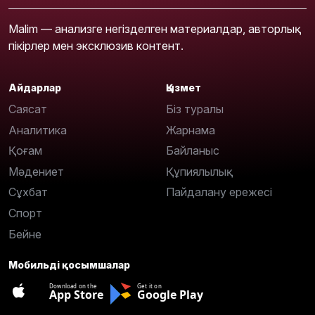
Malim — анализге негізделген материалдар, авторлық
пікірлер мен эксклюзив контент.
Айдарлар
Қызмет
Саясат
Біз туралы
Аналитика
Жарнама
Қоғам
Байланыс
Мәдениет
Құпиялылық
Сұхбат
Пайдалану ережесі
Спорт
Бейне
Мобильді қосымшалар
Download on the
Get it on
App Store
Google Play