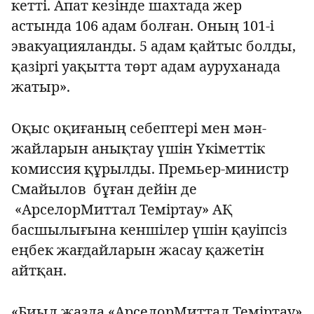
кетті. Апат кезінде шахтада жер
астында 106 адам болған. Оның 101-і
эвакуацияланды. 5 адам қайтыс болды,
қазіргі уақытта төрт адам ауруханада
жатыр».
Оқыс оқиғаның себептері мен мән-
жайларын анықтау үшін Үкіметтік
комиссия құрылды. Премьер-министр
Смайылов бұған дейін де
«АрселорМиттал Теміртау» АҚ
басшылығына кеншілер үшін қауіпсіз
еңбек жағдайларын жасау қажетін
айтқан.
«Биыл жазда «АрселорМиттал Теміртау»