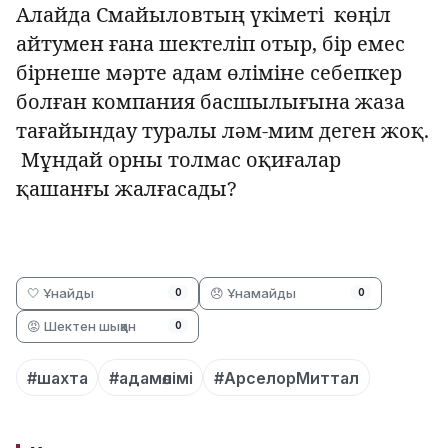
Алайда Смайыловтың үкіметі көңіл
айтумен ғана шектеліп отыр, бір емес
бірнеше мәрте адам өліміне себепкер
болған компания басшылығына жаза
тағайындау туралы ләм-мим деген жоқ.
Мұндай орны толмас оқиғалар
қашанғы жалғасады?
🤍 Ұнайды
😞 Ұнамайды
0
0
😡 Шектен шыққан
0
#шахта
#адамөлімі
#АрселорМиттал