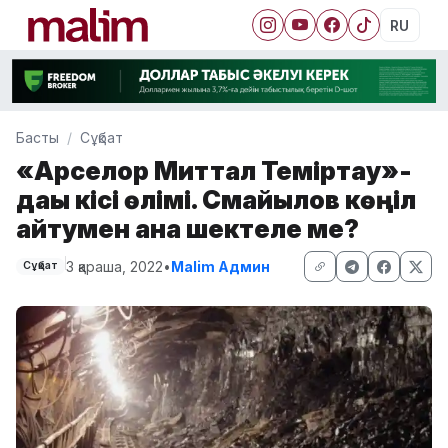
RU
Басты
Сұқбат
«Арселор Миттал Теміртау»-
дағы кісі өлімі. Смайылов көңіл
айтумен ғана шектеле ме?
3 қараша, 2022
•
Malim Админ
Сұқбат