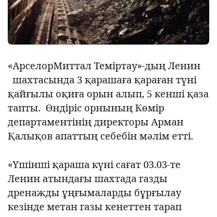
«АрселорМиттал Теміртау»-дың Ленин
шахтасында 3 қарашаға қараған түні
қайғылы оқиға орын алып, 5 кенші қаза
тапты. Өндіріс орнының Көмір
департаментінің директоры Арман
Қалықов апаттың себебін мәлім етті.
«Үшінші қараша күні сағат 03.03-те
Ленин атындағы шахтада газды
дренажды ұңғымаларды бұрғылау
кезінде метан газы кенеттен тарап