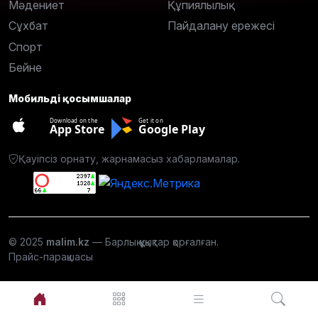
Мәдениет
Құпиялылық
Сұхбат
Пайдалану ережесі
Спорт
Бейне
Мобильді қосымшалар
Download on the
Get it on
App Store
Google Play
Қауіпсіз орнату, жарнамасыз хабарламалар.
© 2025
malim.kz
— Барлық құқықтар қорғалған.
Прайс-парақшасы