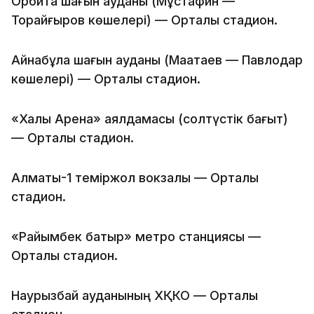
Орбита шағын ауданы (Мұстафин —
Торайғыров көшелері) — Орталық стадион.
Айнабұлақ шағын ауданы (Мақатаев — Павлодар
көшелері) — Орталық стадион.
«Халық Арена» аялдамасы (солтүстік бағыт)
— Орталық стадион.
Алматы-1 теміржол вокзалы — Орталық
стадион.
«Райымбек батыр» метро станциясы —
Орталық стадион.
Наурызбай ауданының ХҚКО — Орталық