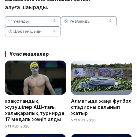
алуға шақырады.
🤍 Ұнайды
😞 Ұнамайды
0
0
😡 Шектен шыққан
0
Ұқсас мақалалар
Қазақстандық
Алматыда жаңа футбол
жүзушілер АҚШ-тағы
стадионы салынып
халықаралық турнирде
жатыр
17 медаль жеңіп алды
5 тамыз, 2026
5 тамыз, 2026