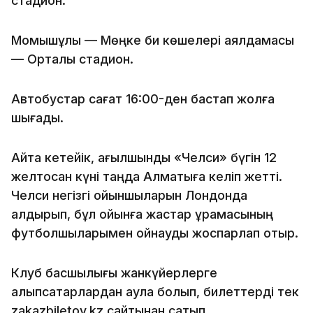
стадион.
Момышұлы — Мөңке би көшелері аялдамасы
— Орталық стадион.
Автобустар сағат 16:00-ден бастап жолға
шығады.
Айта кетейік, ағылшындық «Челси» бүгін 12
желтоқсан күні таңда Алматыға келіп жетті.
Челси негізгі ойыншыларын Лондонда
қалдырып, бұл ойынға жастар құрамасының
футболшыларымен ойнауды жоспарлап отыр.
Клуб басшылығы жанкүйерлерге
алыпсатарлардан аулақ болып, билеттерді тек
zakazbiletov.kz сайтынан сатып