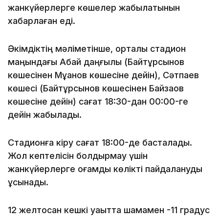
жанкүйерлерге көшелер жабылатынын
хабарлаған еді.
Әкімдіктің мәліметінше, орталық стадион
маңындағы Абай даңғылы (Байтұрсынов
көшесінен Мұқанов көшесіне дейін), Сәтпаев
көшесі (Байтұрсынов көшесінен Байзақов
көшесіне дейін) сағат 18:30-дан 00:00-ге
дейін жабылады.
Стадионға кіру сағат 18:00-де басталады.
Жол кептелісін болдырмау үшін
жанкүйерлерге қоғамдық көлікті пайдалануды
ұсынады.
12 желтоқсан кешкі уақытта шамамен -11 градус