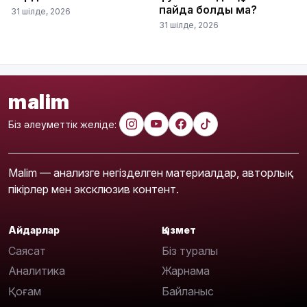
пайда болды ма?
31 шілде, 2026
31 шілде, 2026
malim
Біз әлеуметтік желіде:
Malim — анализге негізделген материалдар, авторлық
пікірлер мен эксклюзив контент.
Айдарлар
Қызмет
Саясат
Біз туралы
Аналитика
Жарнама
Қоғам
Байланыс