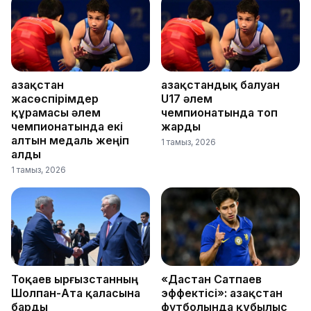
Қазақстан
Қазақстандық балуан
жасөспірімдер
U17 әлем
құрамасы әлем
чемпионатында топ
чемпионатында екі
жарды
алтын медаль жеңіп
1 тамыз, 2026
алды
1 тамыз, 2026
Тоқаев Қырғызстанның
«Дастан Сатпаев
Шолпан-Ата қаласына
эффектісі»: Қазақстан
барды
футболында құбылыс