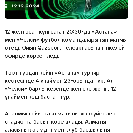
12 желтоқсан күні сағат 20:30-да «Астана»
мен «Челси» футбол командаларының матчы
өтеді. Ойын Qazsport телеарнасынан тікелей
эфирде көрсетіледі.
Төрт турдан кейін «Астана» турнир
кестесінде 4 ұпаймен 23-орында тұр. Ал
«Челси» барлық кезеңде жеңіске жетіп, 12
ұпаймен көш бастап тұр.
Аталмыш ойынға алматылық жанкүйерлер
стадионға барып көре алады. Алматы
қаласының әкімдігі мен клуб басшылығы