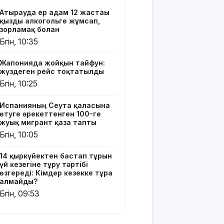
тәртібі
Атырауда ер адам 12 жастағы
өзгереді:
қызды алкогольге жұмсап,
Кімдер
зорламақ болған
кезекке
Бүгін, 10:35
тұра
алмайды?
Жапонияда жойқын тайфун:
жүздеген рейс тоқтатылды
Абайлаңыз:
Бүгін, 10:25
жалған
билет
жарға
Испанияның Сеута қаласына
өтуге әрекеттенген 100-ге
жықпасын!
жуық мигрант қаза тапты
Бүгін, 10:05
Алматы
облысында
сотталушы
14 қыркүйектен бастап тұрғын
үй кезегіне тұру тәртібі
соңғы сөзін
өзгереді: Кімдер кезекке тұра
айта
алмайды?
алмағандықтан,
Бүгін, 09:53
үкімнің
күші
жойылды