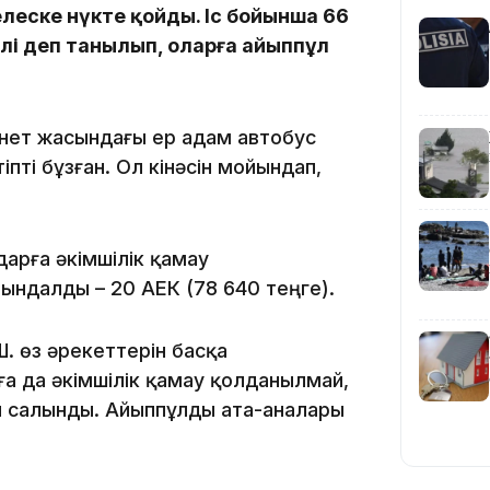
09:53
леске нүкте қойды. Іс бойынша 66
әлі деп танылып, оларға айыппұл
ейнет жасындағы ер адам автобус
ті бұзған. Ол кінәсін мойындап,
09:40
арға әкімшілік қамау
ындалды – 20 АЕК (78 640 теңге).
Ш. өз әрекеттерін басқа
ға да әкімшілік қамау қолданылмай,
09:40
л салынды. Айыппұлды ата-аналары