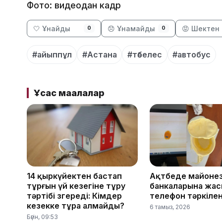
Фото: видеодан кадр
🤍 Ұнайды
😞 Ұнамайды
😡 Шектен 
0
0
#айыппұл
#Астана
#төбелес
#автобус
Ұқсас мақалалар
14 қыркүйектен бастап
Ақтөбеде майоне
тұрғын үй кезегіне тұру
банкаларына жас
тәртібі өзгереді: Кімдер
телефон тәркілен
кезекке тұра алмайды?
6 тамыз, 2026
Бүгін, 09:53