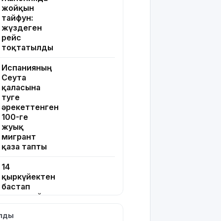
жойқын
тайфун:
жүздеген
рейс
тоқтатылды
Испанияның
Сеута
қаласына
өтуге
әрекеттенген
100-ге
жуық
мигрант
қаза тапты
14
қыркүйектен
бастап
тұрғын үй
кезегіне
ылды
тұру