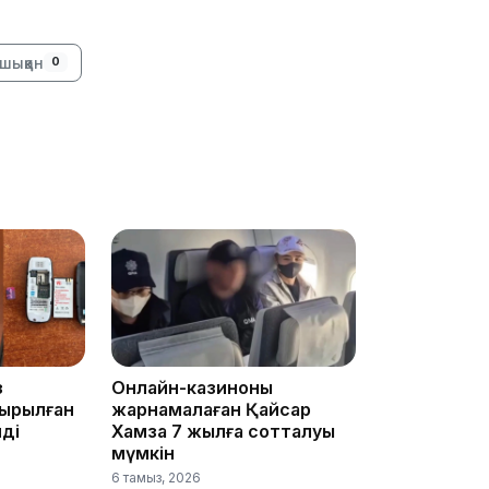
шыққан
0
09:03
08:42
з
Онлайн-казиноны
ырылған
жарнамалаған Қайсар
08:25
ді
Хамза 7 жылға сотталуы
мүмкін
6 тамыз, 2026