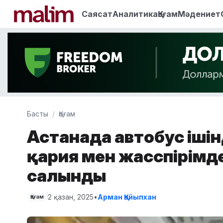
Саясат
Аналитика
Қоғам
Мәдениет
Басты
Қоғам
Астанада автобус ішін
қария мен жасөспірімд
салынды
2 қазан, 2025
•
Арман Қайыпхан
Қоғам