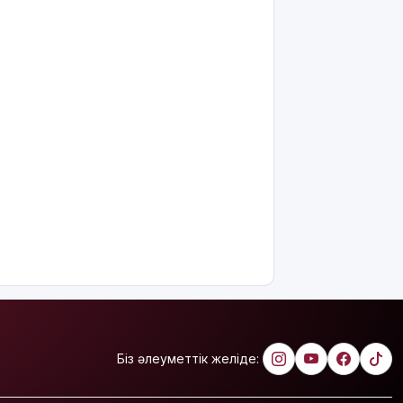
7 тамызға
валюта
бағамы
жарияланды
Тарихқа
мәлім 7
тамыз
Қазақстанда
операциядан
кейінгі
жаңа туған
нәрестелер
өлімі үш есе
азайды
Ақтөбеде
майонез
банкаларына
Біз әлеуметтік желіде:
жасырылған
телефон
тәркіленді