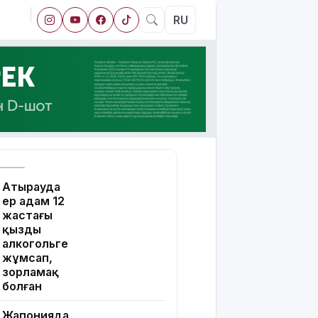
RU
Атырауда
ер адам 12
жастағы
қызды
алкогольге
жұмсап,
зорламақ
болған
Жапонияда