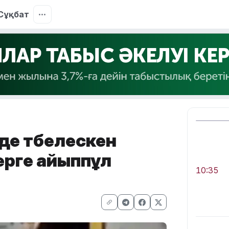
Сұқбат
де төбелескен
ерге айыппұл
10:35