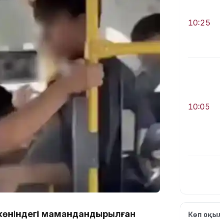
10:25
10:05
 жөніндегі мамандандырылған
Көп оқ