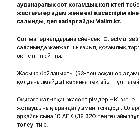
ауданаралық сот қоғамдық көліктегі төбе
жастағы ер адам және екі жасөспірім кін
салынды, деп хабарлайды Malim.kz.
Сот материалдарына сүйенсек, С. есімді з
салонында жанжал шығарып, қоғамдық тәртіп
өкінетінін айтты.
Жасына байланысты (63-тен асқан ер адамд
қолданылмайды) қарияға тек айыппұл тағай
Оқиғаға қатысқан жасөспірімдер – К. және 
жолаушының арандатуымен түсіндірді. Олар
әрқайсысына 10 АЕК (39 320 теңге) айыппұ
төлеуі тиіс.