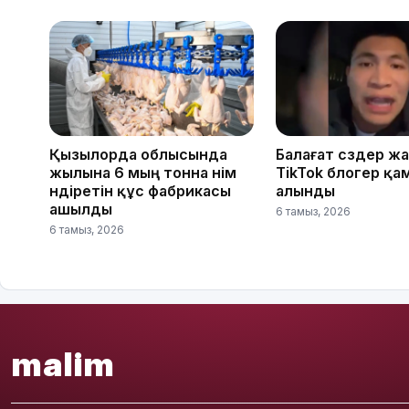
Қызылорда облысында
Балағат сөздер ж
жылына 6 мың тонна өнім
TikTok блогер қа
өндіретін құс фабрикасы
алынды
ашылды
6 тамыз, 2026
6 тамыз, 2026
malim