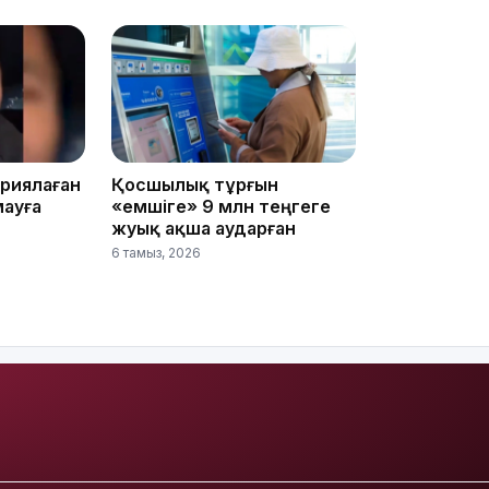
08:22
07:07
ариялаған
Қосшылық тұрғын
мауға
«емшіге» 9 млн теңгеге
жуық ақша аударған
6 тамыз, 2026
23:23
22:45