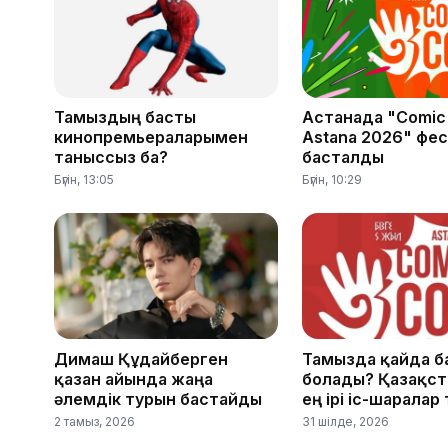
Тамыздың басты
Астанада "Comic
кинопремьераларымен
Astana 2026" фес
таныссыз ба?
басталды
Бүгін, 13:05
Бүгін, 10:29
Димаш Құдайберген
Тамызда қайда б
қазан айында жаңа
болады? Қазақст
әлемдік турын бастайды
ең ірі іс-шаралар 
2 тамыз, 2026
31 шілде, 2026