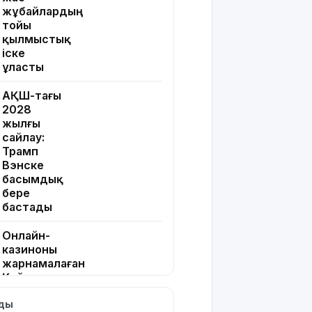
жұбайлардың
тойы
қылмыстық
іске
ұласты
АҚШ-тағы
2028
жылғы
сайлау:
Трамп
Вэнске
басымдық
бере
бастады
Онлайн-
казиноны
жарнамалаған
Қайсар
Хамза 7
лды
жылға