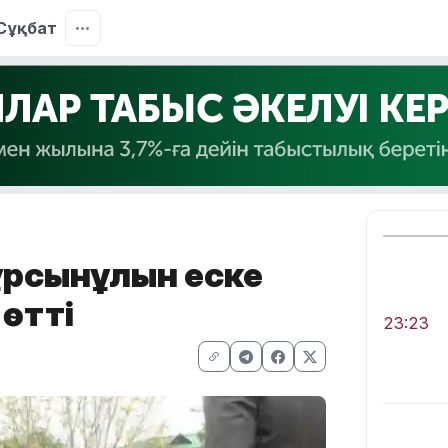
Сұқбат
ұрсынұлын еске
 өтті
23:23