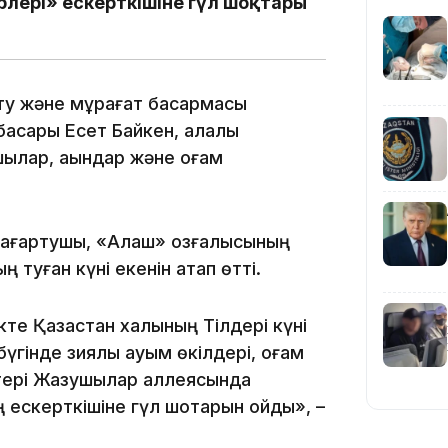
лері» ескерткішіне гүл шоқтары
ту және мұрағат басқармасы
басары Есет Байкен, қалалық
19:10
лар, ақындар және қоғам
, ағартушы, «Алаш» қозғалысының
туған күні екенін атап өтті.
те Қазақстан халқының Тілдері күні
19:09
үгінде зиялы қауым өкілдері, қоғам
тері Жазушылар аллеясында
 ескерткішіне гүл шоқтарын қойды», –