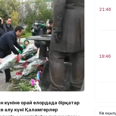
21:46
19:46
н күніне орай елордада бірқатар
19:36
ске алу күні Қаламгерлер
Көп оқы