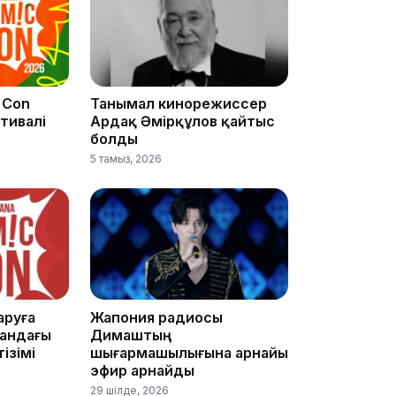
 Con
Танымал кинорежиссер
тивалі
Ардақ Әмірқұлов қайтыс
болды
14:47
5 тамыз, 2026
аруға
Жапония радиосы
14:36
андағы
Димаштың
тізімі
шығармашылығына арнайы
эфир арнайды
29 шілде, 2026