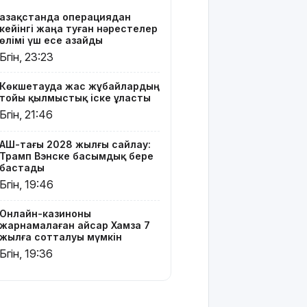
сотталуы
Қазақстанда операциядан
мүмкін
кейінгі жаңа туған нәрестелер
өлімі үш есе азайды
Қызылорда
Бүгін, 23:23
облысында
жылына 6
Көкшетауда жас жұбайлардың
мың тонна
тойы қылмыстық іске ұласты
өнім
Бүгін, 21:46
өндіретін
құс
фабрикасы
АҚШ-тағы 2028 жылғы сайлау:
Трамп Вэнске басымдық бере
ашылды
бастады
Бүгін, 19:46
Балағат
сөздер
жариялаған
Онлайн-казиноны
жарнамалаған Қайсар Хамза 7
TikTok
жылға сотталуы мүмкін
блогер
Бүгін, 19:36
қамауға
алынды
Құтқарушылар