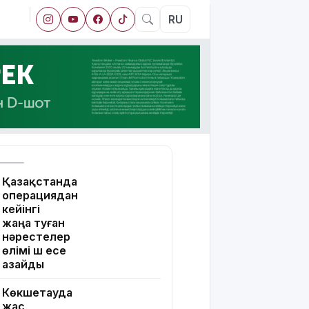
RU
Қазақстанда
операциядан
кейінгі
жаңа туған
нәрестелер
өлімі үш есе
азайды
Көкшетауда
жас