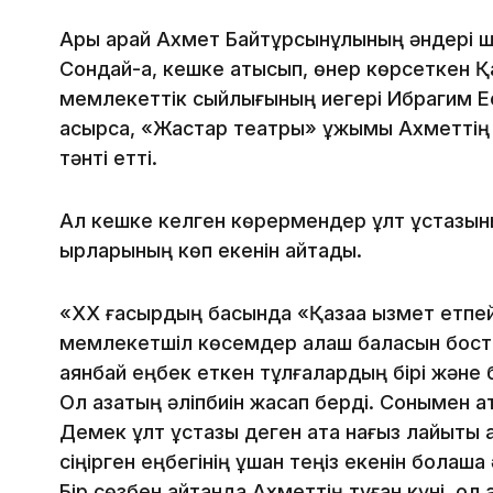
Ары қарай Ахмет Байтұрсынұлының әндері ш
Сондай-ақ, кешке қатысып, өнер көрсеткен
мемлекеттік сыйлығының иегері Ибрагим Ес
асырса, «Жастар театры» ұжымы Ахметтің өмі
тәнті етті.
Ал кешке келген көрермендер ұлт ұстазыны
қырларының көп екенін айтады.
«XX ғасырдың басында «Қазаққа қызмет етпе
мемлекетшіл көсемдер алаш баласын бостан
аянбай еңбек еткен тұлғалардың бірі және 
Ол қазақтың әліпбиін жасап берді. Сонымен қа
Демек ұлт ұстазы деген атқа нағыз лайықты а
сіңірген еңбегінің ұшан теңіз екенін болашақ
Бір сөзбен айтқанда Ахметтің туған күні, ол қ