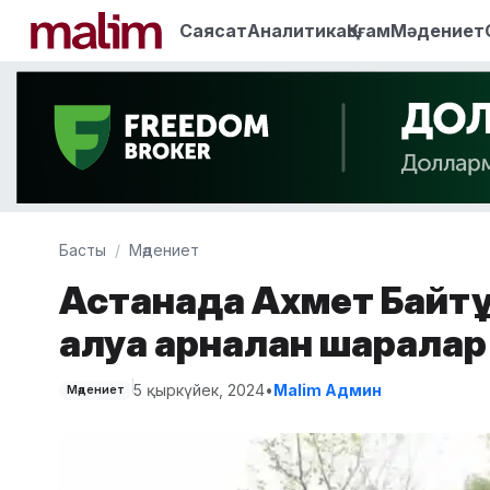
Саясат
Аналитика
Қоғам
Мәдениет
Басты
Мәдениет
Астанада Ахмет Байт
алуға арналған шаралар
5 қыркүйек, 2024
•
Malim Админ
Мәдениет