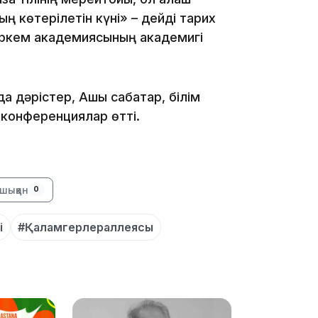
15:59
ң көтерілетін күні» – дейді тарих
ркем академиясының академигі
 дәрістер, Ашық сабақтар, білім
конференциялар өтті.
15:25
шыққан
0
і
#Қаламгерлераллеясы
15:24