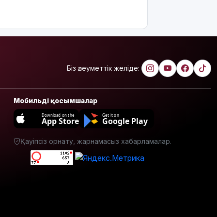
Қуандық
Бишімбаевтың
анасы
бұрынғы
келінінен
25 млн
Біз әлеуметтік желіде:
теңге
өндіріп
алмақ
Мобильді қосымшалар
Іздеуде
Download on the
Get it on
жүрген
App Store
Google Play
блогер
Қайсар
Қауіпсіз орнату, жарнамасыз хабарламалар.
Қамза
Вьетнамнан
елге
қайтарылды
Тамыздың
басты
кинопремьераларымен