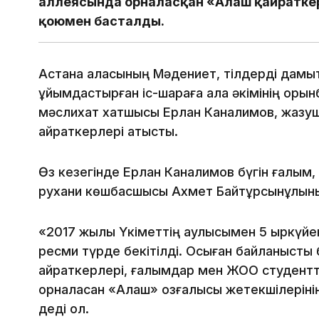
аллеясында орналасқан «Алаш қайраткер
қоюмен басталды.
Астана қаласының Мәдениет, тілдерді дамы
ұйымдастырған іс-шараға қала әкімінің орын
мәслихат хатшысы Ерлан Каналимов, жазушы
қайраткерлері қатысты.
Өз кезегінде Ерлан Каналимов бүгін ғалым
рухани көшбасшысы Ахмет Байтұрсынұлының 
«2017 жылы Үкіметтің қаулысымен 5 қыркүйек
ресми түрде бекітілді. Осыған байланысты б
қайраткерлері, ғалымдар мен ЖОО студент
орналасқан «Алаш» қозғалысы жетекшілерінің
деді ол.