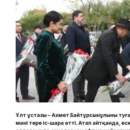
Ұлт ұстазы – Ахмет Байтұрсынұлының туға
мәні терең іс-шара өтті. Атап айтқанда, е