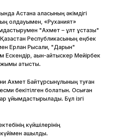
нда Астана қаласының әкімдігі
18:50
ның қолдауымен, «Руханият»
мдастырумен "Ахмет – ұлт ұстазы"
Қазақстан Республикасының еңбек
мен Ерлан Рысқали, "Дарын"
 Ескендір, ақын-айтыскер Мейірбек
ұжымы қатысты.
17:33
яғни Ахмет Байтұрсынұлының туған
 ресми бекітілген болатын. Осыған
ар ұйымдастырылады. Бұл ізгі
тебінің күйшілерінің
күйімен ашылды.