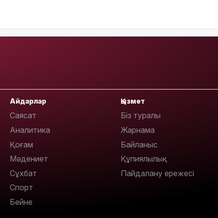
13:59
Айдарлар
Қызмет
Саясат
Біз туралы
Аналитика
Жарнама
13:22
Қоғам
Байланыс
Мәдениет
Құпиялылық
Сұхбат
Пайдалану ережесі
Спорт
Бейне
13:05