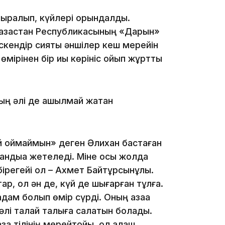
17:17
ырқалып, күйлері орындалды.
 Қазақстан Республикасының «Дарын»
кендір сияқты әншілер кеш мерейін
рінен бір қиық көрініс қойып жұртты
ң әлі де ашылмай жатқан
16:37
й қоймаймын» деген Әлихан бастаған
дыққа жетеледі. Міне осы жолда
бірегейі ол – Ахмет Байтұрсынұлы.
16:01
тар, ол ән де, күй де шығарған тұлға.
дам болып өмір сүрді. Оның қазаққа
 әлі талай талқыға салатын болады.
азақ тілінің мерейтойы, ол алаш