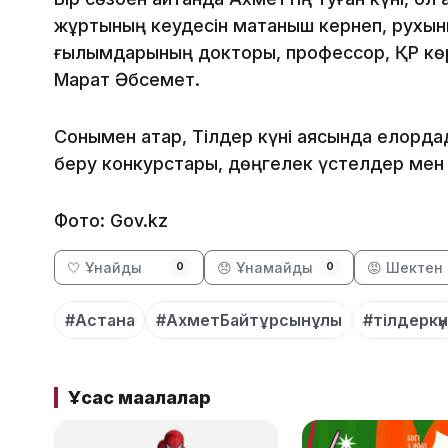
жұртының кеудесін мақтаныш кернеп, рухыны
ғылымдарының докторы, профессор, ҚР кө
Марат Әбсемет.
Сонымен қатар, Тілдер күні аясында елордада
беру конкурстары, дөңгелек үстелдер мен 
Фото: Gov.kz
🤍 Ұнайды
😞 Ұнамайды
😡 Шектен 
0
0
#Астана
#АхметБайтұрсынұлы
#тілдеркүн
Ұқсас мақалалар