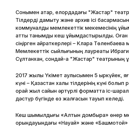
Сонымен қатар, елордадағы "Жастар" театры
Тілдерді дамыту және архив ісі басқармасы
коммуналдық мемлекеттік мекемесінің ұйы
атты танымдық кеш ұйымдастырылды. Оған 
сіңірген қайраткерлері – Клара Төленбаева 
Мемлекеттік сыйлығының лауреаты Ибрагим
Сұлтанхан, сондай-ақ "Жастар" театрының 
2017 жылы Үкімет қаулысымен 5 қыркүйек, 
күні – Қазақстан халқы тілдерінің күні болып
орай жыл сайын әртүрлі форматта іс-шарал
дәстүр бүгінде өз жалғасын тауып келеді.
Кеш шымылдығы «Алтын домбыра» өнер мек
орындауындағы «Науай» және «Башмотой» 