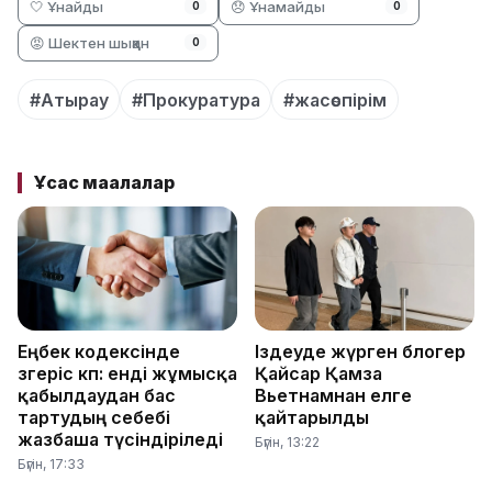
🤍 Ұнайды
😞 Ұнамайды
0
0
😡 Шектен шыққан
0
#Атырау
#Прокуратура
#жасөспірім
Ұқсас мақалалар
Еңбек кодексінде
Іздеуде жүрген блогер
өзгеріс көп: енді жұмысқа
Қайсар Қамза
қабылдаудан бас
Вьетнамнан елге
тартудың себебі
қайтарылды
жазбаша түсіндіріледі
Бүгін, 13:22
Бүгін, 17:33