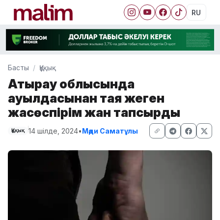
RU
Басты
Құқық
Атырау облысында
ауылдасынан таяқ жеген
жасөспірім жан тапсырды
14 шілде, 2024
•
Мәди Саматұлы
Құқық