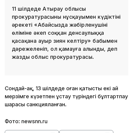
11 шілдеде Атырау облысы
прокуратурасының нұсқауымен күдіктінің
әрекеті «Абайсызда жәбірленушінің
өліміне әкеп соққан денсаулыққа
қасақана ауыр зиян келтіру» бабымен
дәрежеленіп, ол қамауға алынды, деп
жазды облыс прокуратурасы.
Сондай-ақ, 13 шілдеде оған қатысты екі ай
мерзімге күзетпен ұстау түріндегі бұлтартпау
шарасы санкцияланған.
Фото: newsnn.ru