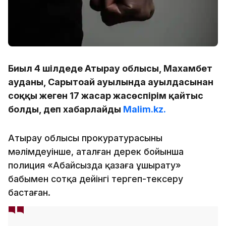
Биыл 4 шілдеде Атырау облысы, Махамбет
ауданы, Сарытоғай ауылында ауылдасынан
соққы жеген 17 жасар жасөспірім қайтыс
болды, деп хабарлайды
Malim.kz.
Атырау облысы прокуратурасының
мәлімдеуінше, аталған дерек бойынша
полиция «Абайсызда қазаға ұшырату»
бабымен сотқа дейінгі тергеп-тексеру
бастаған.