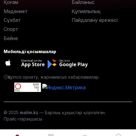
Қоғам
Байланыс
Мәдениет
Құпиялылық
Сұхбат
Пайдалану ережесі
Спорт
Бейне
Мобильді қосымшалар
Download on the
Get it on
App Store
Google Play
Қауіпсіз орнату, жарнамасыз хабарламалар.
© 2025
malim.kz
— Барлық құқықтар қорғалған.
Прайс-парақшасы