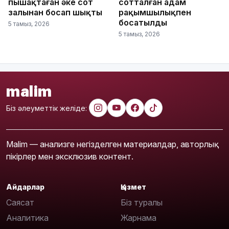
пышақтаған әке сот
сотталған адам
залынан босап шықты
рақымшылықпен
босатылды
5 тамыз, 2026
5 тамыз, 2026
malim
Біз әлеуметтік желіде:
Malim — анализге негізделген материалдар, авторлық
пікірлер мен эксклюзив контент.
Айдарлар
Қызмет
Саясат
Біз туралы
Аналитика
Жарнама