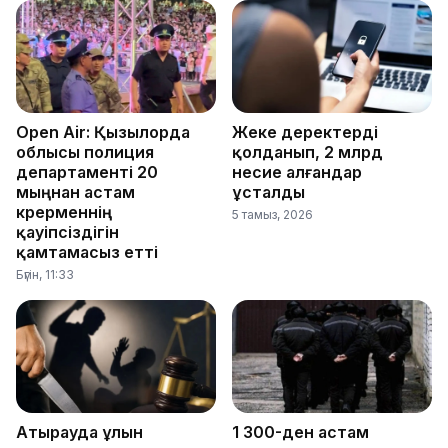
Open Air: Қызылорда
Жеке деректерді
облысы полиция
қолданып, 2 млрд
департаменті 20
несие алғандар
мыңнан астам
ұсталды
көрерменнің
5 тамыз, 2026
қауіпсіздігін
қамтамасыз етті
Бүгін, 11:33
Атырауда ұлын
1 300-ден астам