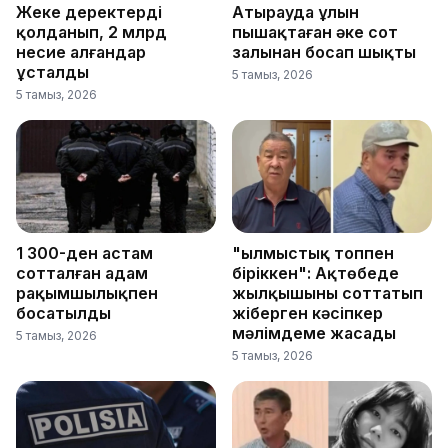
Жеке деректерді
Атырауда ұлын
қолданып, 2 млрд
пышақтаған әке сот
несие алғандар
залынан босап шықты
ұсталды
5 тамыз, 2026
5 тамыз, 2026
1 300-ден астам
"Қылмыстық топпен
сотталған адам
біріккен": Ақтөбеде
рақымшылықпен
жылқышыны соттатып
босатылды
жіберген кәсіпкер
мәлімдеме жасады
5 тамыз, 2026
5 тамыз, 2026