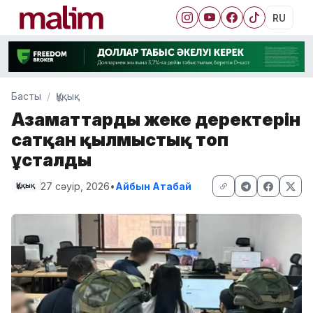
RU
Басты
Құқық
Азаматтардың жеке деректерін
сатқан қылмыстық топ
ұсталды
27 сәуір, 2026
•
Айбын Атабай
Құқық