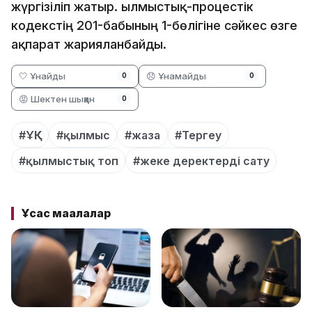
жүргізіліп жатыр. Қылмыстық-процестік
кодекстің 201-бабының 1-бөлігіне сәйкес өзге
ақпарат жарияланбайды.
🤍 Ұнайды
😞 Ұнамайды
0
0
😡 Шектен шыққан
0
#ҰҚК
#қылмыс
#жаза
#Тергеу
#қылмыстық топ
#жеке деректерді сату
Ұқсас мақалалар