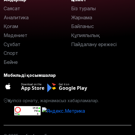
Саясат
Біз туралы
Аналитика
Жарнама
Қоғам
Байланыс
Мәдениет
Құпиялылық
Сұхбат
Пайдалану ережесі
Спорт
Бейне
Мобильді қосымшалар
Download on the
Get it on
App Store
Google Play
Қауіпсіз орнату, жарнамасыз хабарламалар.