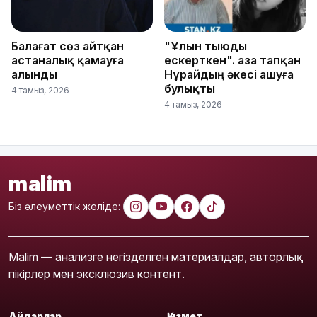
Балағат сөз айтқан
"Ұлын тыюды
астаналық қамауға
ескерткен". Қаза тапқан
алынды
Нұрайдың әкесі ашуға
булықты
4 тамыз, 2026
4 тамыз, 2026
malim
Біз әлеуметтік желіде:
Malim — анализге негізделген материалдар, авторлық
пікірлер мен эксклюзив контент.
Айдарлар
Қызмет