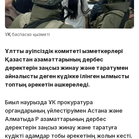
ҰҚК баспасөз қызметі
Ұлттық қауіпсіздік комитеті қызметкерлері
Қазақстан азаматтарының дербес
деректерін заңсыз жинау және таратумен
айналысты деген күдікке ілінген қылмыстық
топтың әрекетін әшкереледі.
Биыл наурызда ҰҚК прокуратура
органдарының үйлестіруімен Астана және
Алматыда ҚР азаматтарының дербес
деректерін заңсыз жинау және таратуға
күдікті адамдар тобы әрекетінің жолын кесті.