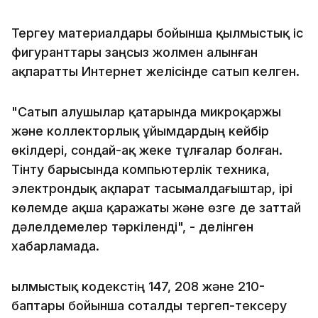
Тергеу материалдары бойынша қылмыстық іс
фигуранттары заңсыз жолмен алынған
ақпаратты Интернет желісінде сатып келген.
"Сатып алушылар қатарында микроқаржы
және коллекторлық ұйымдардың кейбір
өкілдері, сондай-ақ жеке тұлғалар болған.
Тінту барысында компьютерлік техника,
электрондық ақпарат тасымалдағыштар, ірі
көлемде ақша қаражаты және өзге де заттай
дәлелдемелер тәркіленді", - делінген
хабарламада.
Қылмыстық кодекстің 147, 208 және 210-
баптары бойынша соталды тергеп-тексеру