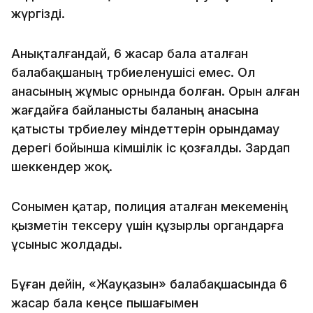
жүргізді.
Анықталғандай, 6 жасар бала аталған
балабақшаның тәрбиеленушісі емес. Ол
анасының жұмыс орнында болған. Орын алған
жағдайға байланысты баланың анасына
қатысты тәрбиелеу міндеттерін орындамау
дерегі бойынша әкімшілік іс қозғалды. Зардап
шеккендер жоқ.
Сонымен қатар, полиция аталған мекеменің
қызметін тексеру үшін құзырлы органдарға
ұсыныс жолдады.
Бұған дейін, «Жауқазын» балабақшасында 6
жасар бала кеңсе пышағымен