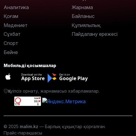
Аналитика
Жарнама
Қоғам
Байланыс
Мәдениет
Құпиялылық
Сұхбат
Пайдалану ережесі
Спорт
Бейне
Мобильді қосымшалар
Download on the
Get it on
App Store
Google Play
Қауіпсіз орнату, жарнамасыз хабарламалар.
© 2025
malim.kz
— Барлық құқықтар қорғалған.
Прайс-парақшасы