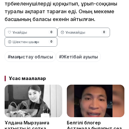
тәрбиеленушілерді қорқытып, ұрып-соққаны
туралы ақпарат тараған еді. Оның мекеме
басшының баласы екенін айтылған.
🤍 Ұнайды
😞 Ұнамайды
0
0
😡 Шектен шыққан
0
#маңғыстау облысы
#Жетібай ауылы
Ұқсас мақалалар
Ұлдана Мырзуанға
Белгілі блогер
қатысты іс сотқа
Астанада былапыт сөз