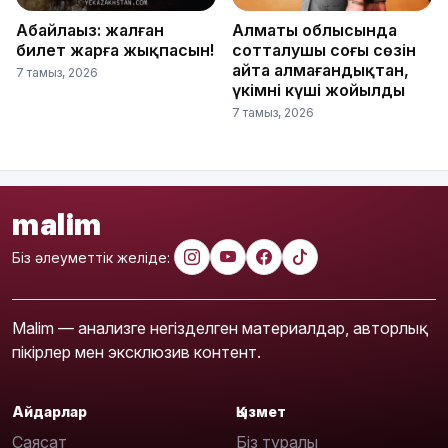
Абайлаңыз: жалған
Алматы облысында
билет жарға жықпасын!
сотталушы соңғы сөзін
айта алмағандықтан,
7 тамыз, 2026
үкімнің күші жойылды
7 тамыз, 2026
malim
Біз әлеуметтік желіде:
Malim — анализге негізделген материалдар, авторлық
пікірлер мен эксклюзив контент.
Айдарлар
Қызмет
Саясат
Біз туралы