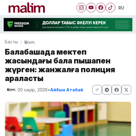
RU
Басты
Құқық
Балабақшада мектеп
жасындағы бала пышақпен
жүрген: жанжалға полиция
араласты
20 сәуір, 2026
•
Айбын Атабай
Құқық