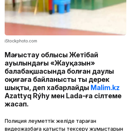
iStockphoto.com
Маңғыстау облысы Жетібай
ауылындағы «Жауқазын»
балабақшасында болған даулы
оқиғаға байланысты тың дерек
шықты, деп хабарлайды
Malim.kz
Azattyq Rýhy мен Lada-ға сілтеме
жасап.
Полиция әлеуметтік желіде тараған
видеожазбаға қатысты тексеру жұмыстарын