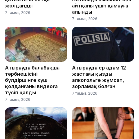
жолданды
айтқаны үшін қамауға
алынды
7 тамыз, 2026
7 тамыз, 2026
Атырауда балабақша
Атырауда ер адам 12
тәрбиешісінің
жастағы қызды
бүлдіршінге күш
алкогольге жұмсап,
қолданғаны видеоға
зорламақ болған
түсіп қалды
7 тамыз, 2026
7 тамыз, 2026